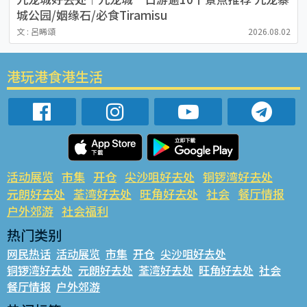
城公园/姻缘石/必食Tiramisu
文 : 呂晞頌
2026.08.02
港玩港食港生活
活动展览
市集
开仓
尖沙咀好去处
铜锣湾好去处
元朗好去处
荃湾好去处
旺角好去处
社会
餐厅情报
户外郊游
社会福利
热门类别
网民热话
活动展览
市集
开仓
尖沙咀好去处
铜锣湾好去处
元朗好去处
荃湾好去处
旺角好去处
社会
餐厅情报
户外郊游