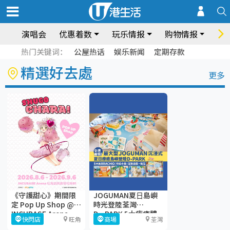
演唱会
优惠着数
玩乐情报
购物情报
饮
热门关键词：
公屋热话
娱乐新闻
定期存款
精選好去處
更多
《守護甜心》期間限
JOGUMAN夏⽇島嶼
定 Pop Up Shop @
時光登陸荃灣
INCUBASE Arena
D·PARK 5大療癒體
快閃店
旺角
商場
荃灣
驗區+期間限定店