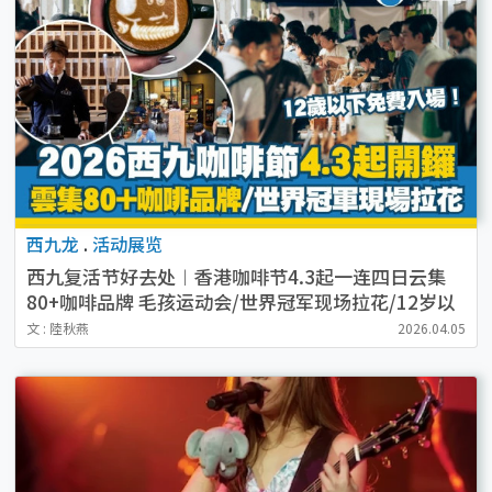
西九龙
.
活动展览
西九复活节好去处︱香港咖啡节4.3起一连四日云集
80+咖啡品牌 毛孩运动会/世界冠军现场拉花/12岁以
下免费入场！
文 : 陸秋燕
2026.04.05