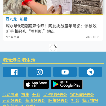
西九龙
.
热话
深水埗8元隐藏算命师！网友挑战童年阴影：惊被咬
断手 揭经典“看相机”地点
文 : 梁雪盈
2026.03.25
港玩港食港生活
活动展览
市集
开仓
尖沙咀好去处
铜锣湾好去处
元朗好去处
荃湾好去处
旺角好去处
社会
餐厅情报