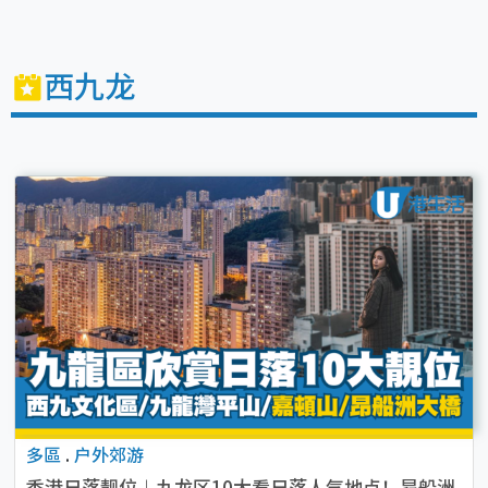
西九龙
多區
.
户外郊游
香港日落靓位︱九龙区10大看日落人气地点！昂船洲