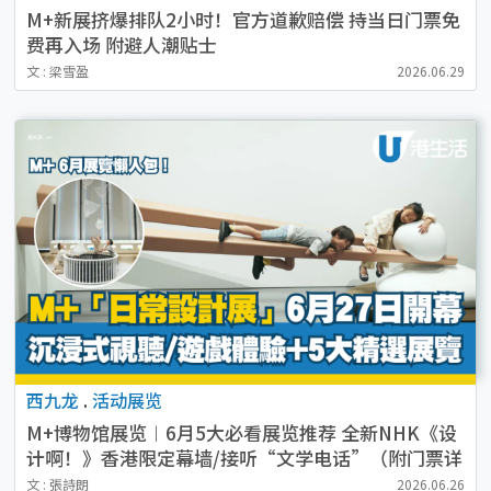
M+新展挤爆排队2小时！官方道歉赔偿 持当日门票免
费再入场 附避人潮贴士
文 : 梁雪盈
2026.06.29
西九龙
.
活动展览
M+博物馆展览︱6月5大必看展览推荐 全新NHK《设
计啊！》香港限定幕墙/接听“文学电话”（附门票详
情）
文 : 張詩朗
2026.06.26