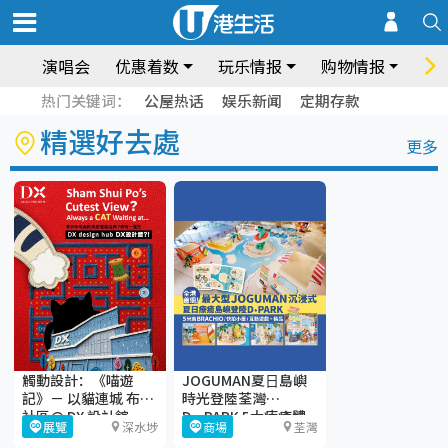
演唱会
优惠着数
玩乐情报
购物情报
饮
热门关键词：
公屋热话
娱乐新闻
定期存款
精選好去處
更多
觸動設計：《喵遊
JOGUMAN夏⽇島嶼
記》－ 以貓連城 布繫
時光登陸荃灣
社區@ DX 設計館
D·PARK 5大療癒體
展覽
深水埗
商場
荃灣
驗區+期間限定店