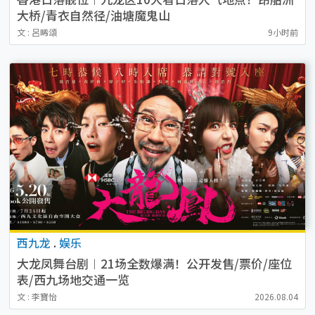
大桥/青衣自然径/油塘魔鬼山
文 : 呂晞頌
9小时前
西九龙
.
娱乐
大龙凤舞台剧︱21场全数爆满！公开发售/票价/座位
表/西九场地交通一览
文 : 李寶怡
2026.08.04