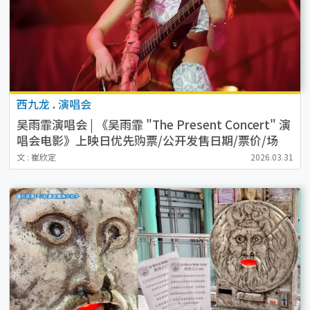
西九龙
.
演唱会
吴雨霏演唱会 | 《吴雨霏 "The Present Concert" 演
唱会电影》上映日优先购票/公开发售日期/票价/场
地/座位表一览
文 : 崔欣定
2026.03.31