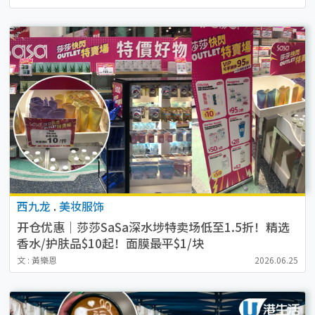
西九龙
.
美妆服饰
开仓优惠｜莎莎SaSa深水埗特卖场低至1.5折！精选
香水/护肤品$10起！面膜最平$1/块
文 : 黃樂恩
2026.06.25