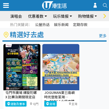
演唱会
优惠着数
玩乐情报
购物情报
饮
热门关键词：
公屋热话
娱乐新闻
定期存款
精選好去處
更多
屯門市廣場 爆旋陀螺
JOGUMAN夏⽇島嶼
X 比賽及期間限定店
時光登陸荃灣
D·PARK 5大療癒體
運動及賽事
屯門
商場
荃灣
驗區+期間限定店