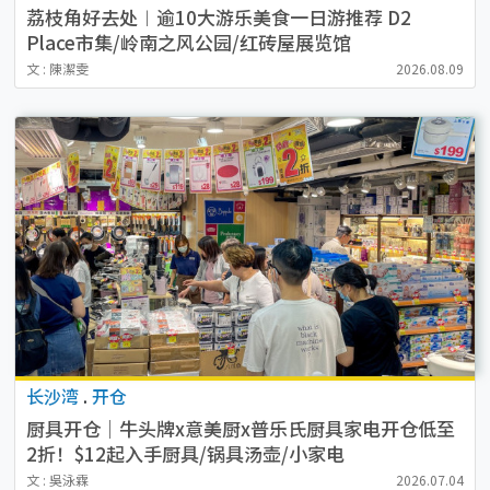
荔枝角好去处︱逾10大游乐美食一日游推荐 D2
Place市集/岭南之风公园/红砖屋展览馆
文 : 陳潔雯
2026.08.09
长沙湾
.
开仓
厨具开仓｜牛头牌x意美厨x普乐氏厨具家电开仓低至
2折！$12起入手厨具/锅具汤壶/小家电
文 : 吳泳霖
2026.07.04