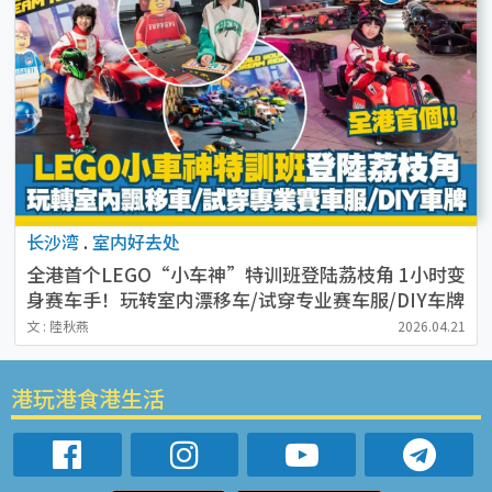
长沙湾
.
室内好去处
全港首个LEGO“小车神”特训班登陆荔枝角 1小时变
身赛车手！玩转室内漂移车/试穿专业赛车服/DIY车牌
文 : 陸秋燕
2026.04.21
港玩港食港生活