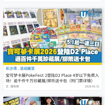
长沙湾
.
活动展览
宝可梦卡展PokeFest 2登陆D2 Place 4岁以下免费入
场！逾千件千万珍藏展/掷币送卡包（附门票详情）
文 : 陸秋燕
2026.05.31