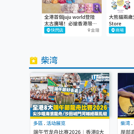
香港及澳門見面
全港首個juju world登陸
大熊貓兩歲生
太古廣場！必搶香港限定
Store
juju盲盒
尖沙咀
快閃店
金鐘
商場
柴湾
多區
.
活动展览
柴湾
.
端午节龙舟比赛2026︱香港8大
岸部真