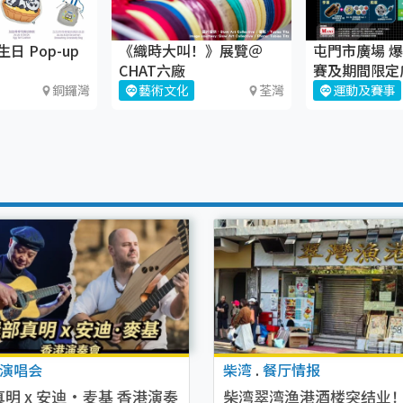
日 Pop-up
《織時大叫！》展覽＠
屯門市廣場 爆
CHAT六廠
賽及期間限定
銅鑼灣
藝術文化
荃灣
運動及賽事
演唱会
柴湾
.
餐厅情报
明 x 安迪·麦基 香港演奏
柴湾翠湾渔港酒楼突结业