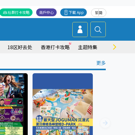
社群打卡攻略
商戶中心
下載 App
繁
简
18区好去处
香港打卡攻略
主题特集
商场情报
更多