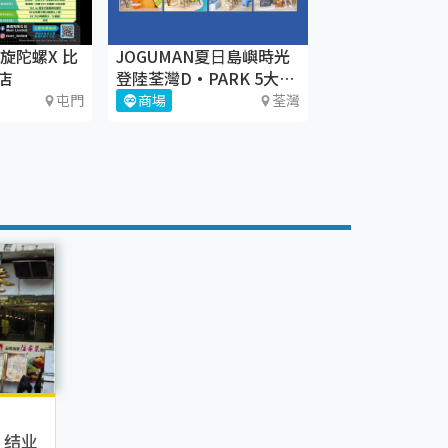
旋陀螺X 比
JOGUMAN夏⽇島嶼時光
店
登陸荃灣D·PARK 5大療
癒體驗區+期間限定店
屯門
商場
荃灣
！结业