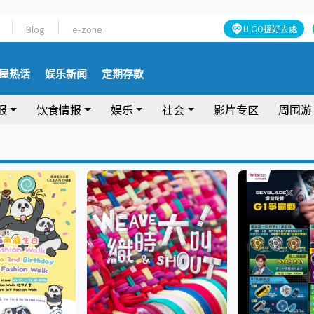
Blog
e-zone
U GO搵好去處
屋热话
娱乐新闻
定期存款
报
饮食情报
娱乐
社会
影片专区
周围游