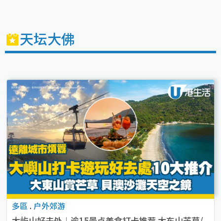
天坛大佛
多區
.
户外郊游
大屿山好去处︱逾15景点美食打卡推荐 大东山芒草/