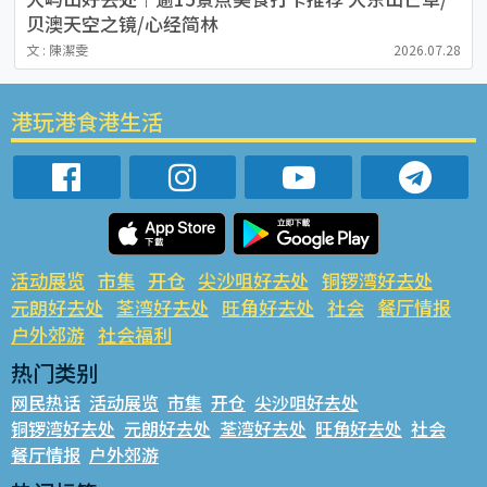
贝澳天空之镜/心经简林
文 : 陳潔雯
2026.07.28
港玩港食港生活
活动展览
市集
开仓
尖沙咀好去处
铜锣湾好去处
元朗好去处
荃湾好去处
旺角好去处
社会
餐厅情报
户外郊游
社会福利
热门类别
网民热话
活动展览
市集
开仓
尖沙咀好去处
铜锣湾好去处
元朗好去处
荃湾好去处
旺角好去处
社会
餐厅情报
户外郊游