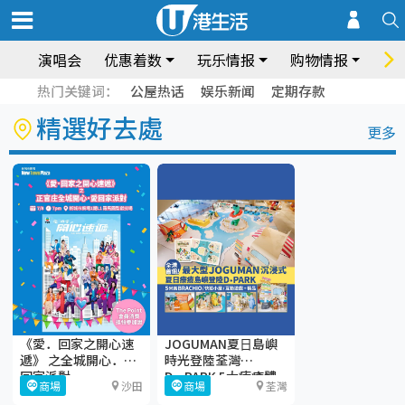
演唱会
优惠着数
玩乐情报
购物情报
饮
热门关键词：
公屋热话
娱乐新闻
定期存款
精選好去處
更多
《愛．回家之開心速
JOGUMAN夏⽇島嶼
遞》 之全城開心．愛
時光登陸荃灣
回家派對
D·PARK 5大療癒體
商場
沙田
商場
荃灣
驗區+期間限定店