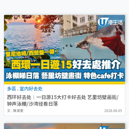
多區
.
室内好去处
西环好去处︱一日游15大打卡好去处 艺里坊壁画街/
钟声泳棚/沙湾径看日落
文 : 陳潔雯
2026.08.05