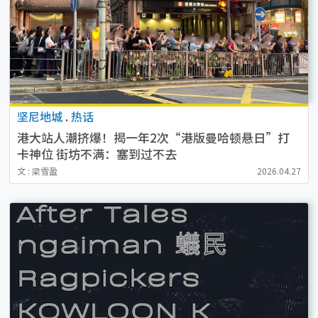
坚尼地城
.
热话
港大站人潮挤爆！揭一年2次“港版曼哈顿悬日”打
卡神位 街坊不满：塞到过不去
文 : 梁雪盈
2026.04.27