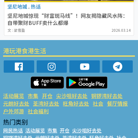
坚尼地城
.
热话
坚尼地城惊现“财富斑马线”！网友揭隐藏风水阵：
自带聚财BUFF卖什么都爆
文 : 梁雪盈
2026.03.14
港玩港食港生活
活动展览
市集
开仓
尖沙咀好去处
铜锣湾好去处
元朗好去处
荃湾好去处
旺角好去处
社会
餐厅情报
户外郊游
社会福利
热门类别
网民热话
活动展览
市集
开仓
尖沙咀好去处
铜锣湾好去处
元朗好去处
荃湾好去处
旺角好去处
社会