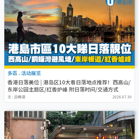
多區
.
活动展览
香港日落美位 | 港岛区10大看日落地点推荐！西高山/
东岸公园主题区/红香炉峰 附日落时间/交通方式
文 : 呂晞頌
2026.07.30