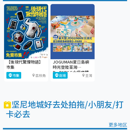
【後現代驚慄物語】
JOGUMAN夏⽇島嶼
市集
時光登陸荃灣
D·PARK 5大療癒體
市集
荔枝角
商場
荃灣
驗區+期間限定店
坚尼地城好去处拍拖/小朋友/打
卡必去
更多地区