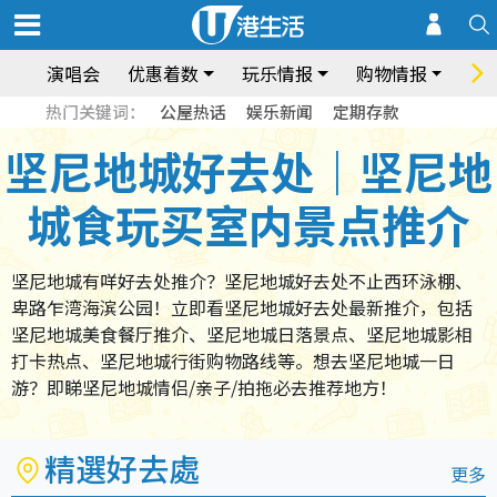
演唱会
优惠着数
玩乐情报
购物情报
饮
热门关键词：
公屋热话
娱乐新闻
定期存款
坚尼地城好去处｜坚尼地
城食玩买室内景点推介
坚尼地城有咩好去处推介？坚尼地城好去处不止西环泳棚、
卑路乍湾海滨公园！立即看坚尼地城好去处最新推介，包括
坚尼地城美食餐厅推介、坚尼地城日落景点、坚尼地城影相
打卡热点、坚尼地城行街购物路线等。想去坚尼地城一日
游？即睇坚尼地城情侣/亲子/拍拖必去推荐地方！
精選好去處
更多