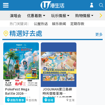
演唱会
优惠着数
玩乐情报
购物情报
饮
热门关键词：
公屋热话
娱乐新闻
定期存款
精選好去處
更多
PokeFest Mega
JOGUMAN夏⽇島嶼
Battle 2026
時光登陸荃灣
Summer Season
D·PARK 5大療癒體
運動及賽事
荔枝角
商場
荃灣
驗區+期間限定店