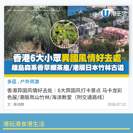
多區
.
户外郊游
香港异国风情好去处︱6大异国风打卡景点 马卡龙彩
色屋/港版岚山竹林/海滨教堂（附交通路线）
文 : 張詩朗
2026.07.22
港玩港食港生活