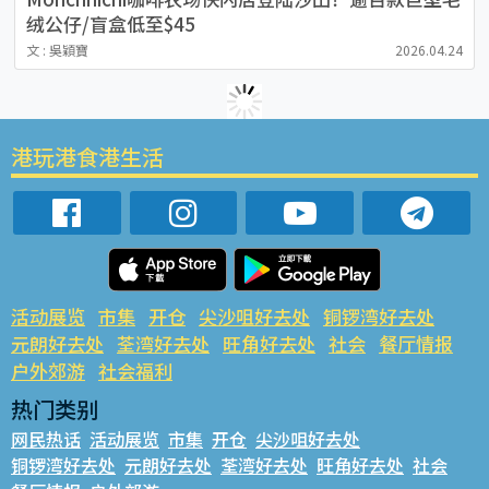
绒公仔/盲盒低至$45
文 : 吳穎寶
2026.04.24
港玩港食港生活
活动展览
市集
开仓
尖沙咀好去处
铜锣湾好去处
元朗好去处
荃湾好去处
旺角好去处
社会
餐厅情报
户外郊游
社会福利
热门类别
网民热话
活动展览
市集
开仓
尖沙咀好去处
铜锣湾好去处
元朗好去处
荃湾好去处
旺角好去处
社会