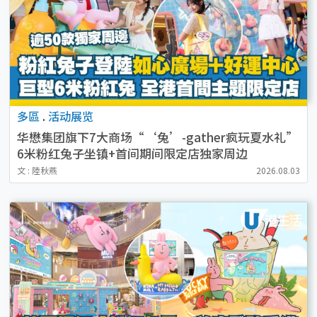
多區
.
活动展览
华懋集团旗下7大商场“‘兔’-gather疯玩夏水礼”
6米粉红兔子坐镇+首间期间限定店独家周边
文 : 陸秋燕
2026.08.03