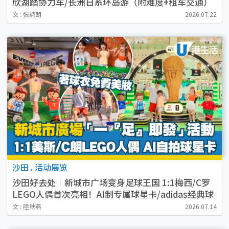
欣湖踏协力车/长洲日系环岛游（附难度+租车交通）
文 : 張詩朗
2026.07.22
沙田
.
活动展览
沙田好去处︱新城市广场变身足球王国 1:1梅西/C罗
LEGO人偶首次亮相！AI制专属球星卡/adidas经典球
衣展
文 : 陸秋燕
2026.07.14