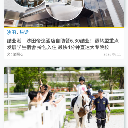
沙田
.
热话
结业潮︱沙田帝逸酒店自助餐6.30结业！疑转型重点
发展学生宿舍 拎包入住 最快4分钟直达大专院校
文 : 梁穎心
2026.06.11