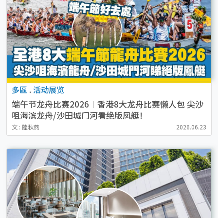
多區
.
活动展览
端午节龙舟比赛2026︱香港8大龙舟比赛懒人包 尖沙
咀海滨龙舟/沙田城门河看绝版凤艇！
文 : 陸秋燕
2026.06.23