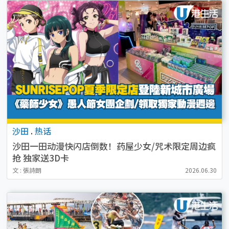
沙田
.
热话
沙田一田动漫快闪店倒数！药屋少女/咒术限定周边疯
抢 独家送3D卡
文 : 張詩朗
2026.06.30