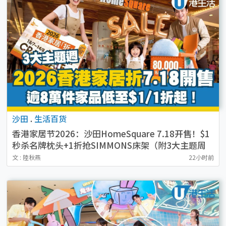
沙田
.
生活百货
香港家居节2026：沙田HomeSquare 7.18开售！$1
秒杀名牌枕头+1折抢SIMMONS床架（附3大主题周
必抢清单）
文 : 陸秋燕
22小时前