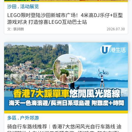
沙田
.
活动展览
LEGO限时登陆沙田新城市广场！4米高DJ乐仔+巨型
游戏对决 打造惊喜LEGO互动巴士站
文 : 張詩朗
2026.07.30
多區
.
户外郊游
骑自行车路线推荐︱香港7大悠闲风光自行车路线 迪