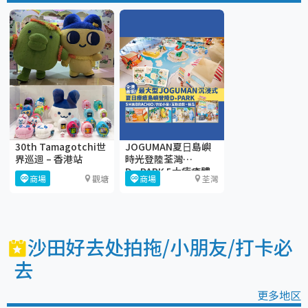
30th Tamagotchi世
JOGUMAN夏⽇島嶼
界巡迴 – 香港站
時光登陸荃灣
D·PARK 5大療癒體
商場
觀塘
商場
荃灣
驗區+期間限定店
沙田好去处拍拖/小朋友/打卡必
去
更多地区