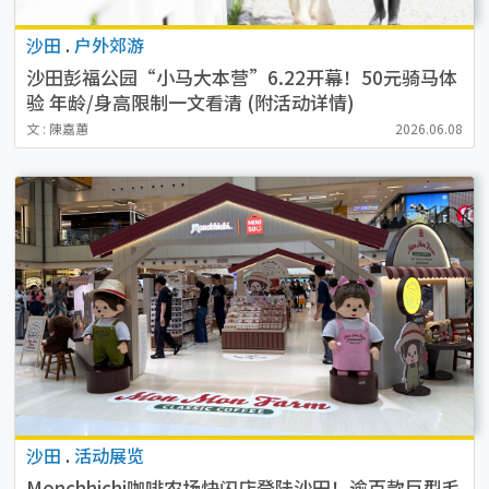
沙田
.
户外郊游
沙田彭福公园“小马大本营”6.22开幕！50元骑马体
验 年龄/身高限制一文看清 (附活动详情)
文 : 陳嘉蕙
2026.06.08
沙田
.
活动展览
Monchhichi咖啡农场快闪店登陆沙田！逾百款巨型毛