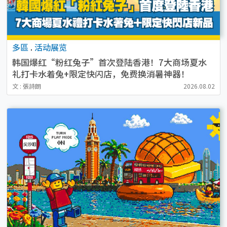
多區
.
活动展览
韩国爆红“粉红兔子”首次登陆香港！7大商场夏水
礼打卡水着兔+限定快闪店，免费换消暑神器！
文 : 張詩朗
2026.08.02