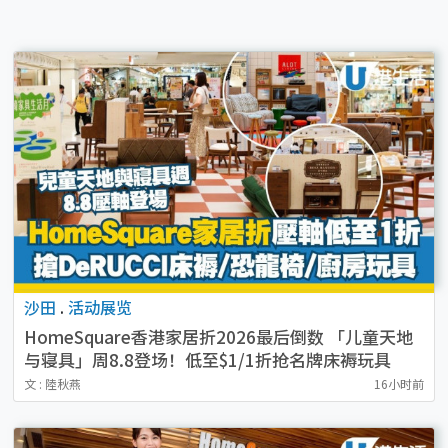
沙田
.
活动展览
HomeSquare香港家居折2026最后倒数 「儿童天地
与寝具」周8.8登场！低至$1/1折抢名牌床褥玩具
文 : 陸秋燕
16小时前