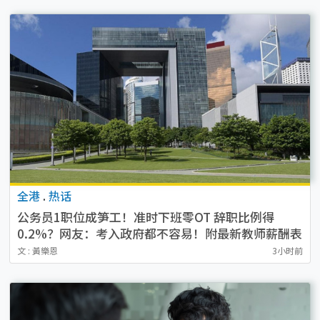
全港
.
热话
公务员1职位成笋工！准时下班零OT 辞职比例得
0.2%？网友：考入政府都不容易！附最新教师薪酬表
文 : 黃樂恩
3小时前