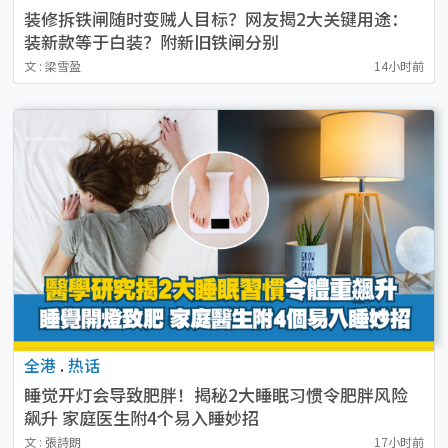
装修拆铁闸随时变贼人目标？网友揭2大关键用途：
装新款等于白装？附新旧铁闸分别
文 : 梁雪盈
14小时前
全港
.
热话
睡觉开灯会导致肥胖！揭秘2大睡眠习惯令肥胖风险
飙升 家庭医生附4个易入睡妙招
文 : 張詩朗
17小时前