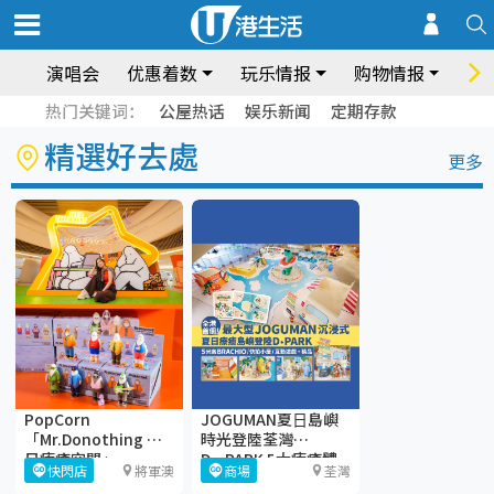
演唱会
优惠着数
玩乐情报
购物情报
饮
热门关键词：
公屋热话
娱乐新闻
定期存款
精選好去處
更多
PopCorn
JOGUMAN夏⽇島嶼
「Mr.Donothing 夏
時光登陸荃灣
日療癒空間」
D·PARK 5大療癒體
快閃店
將軍澳
商場
荃灣
驗區+期間限定店