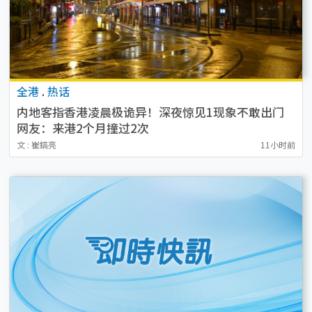
全港
.
热话
内地客指香港凌晨极诡异！深夜惊见1现象不敢出门
网友：来港2个月撞过2次
文 : 崔鎬亮
11小时前