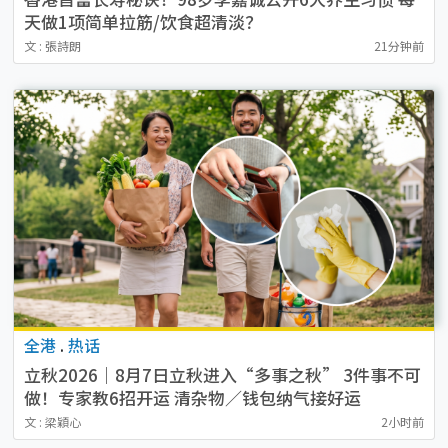
天做1项简单拉筋/饮食超清淡？
文 : 張詩朗
21分钟前
全港
.
热话
立秋2026｜8月7日立秋进入“多事之秋” 3件事不可
做！专家教6招开运 清杂物／钱包纳气接好运
文 : 梁穎心
2小时前