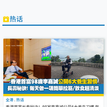
热话
全港
.
热话
香港首富长寿秘诀！98岁李嘉诚公开6大养生习惯 每