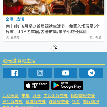
全港
.
热话
南丰纱厂8月举办首届绿续生活节！免费入场玩足5个
周末：JDM名车展/古著市集/亲子小店长体验
文 : 崔鎬亮
21小时前
港玩港食港生活
活动展览
市集
开仓
尖沙咀好去处
铜锣湾好去处
元朗好去处
荃湾好去处
旺角好去处
社会
餐厅情报