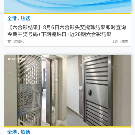
全港
.
热话
【六合彩结果】8月6日六合彩头奖搅珠结果即时查询
今期中奖号码+下期搅珠日+近20期六合彩结果
文 : 梁穎心
13小时前
全港
.
热话