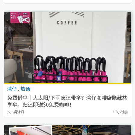
湾仔
.
热话
免费借伞｜大太阳/下雨忘记带伞？湾仔咖啡店隐藏共
享伞，归还即送$0免费咖啡！
文 : 吳泳霖
17小时前