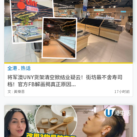
全港
.
热话
将军澳UNY货架清空掀结业疑云！街坊最不舍寿司
档！官方FB解画揭真正原因...
文 : 黃樂恩
17小时前