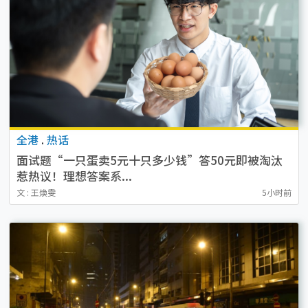
全港
.
热话
面试题“一只蛋卖5元十只多少钱”答50元即被淘汰
惹热议！理想答案系...
文 : 王煥雯
5小时前