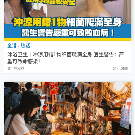
全港
.
热话
沐浴卫生︱冲凉用错1物细菌爬满全身 医生警告：严
重可致命感染！
文 : 陸秋燕
21小时前