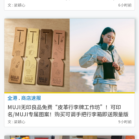
文 : 梁穎心
6小时前
全港
.
商店速报
MUJI无印良品免费“皮革行李牌工作坊”！可印
名/MUJI专属图案！购买可调手把行李箱即送限量版
贴纸
文 : 梁穎心
9小时前