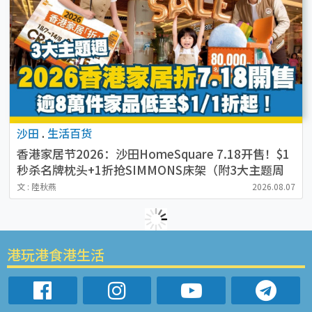
沙田
.
生活百货
香港家居节2026：沙田HomeSquare 7.18开售！$1
秒杀名牌枕头+1折抢SIMMONS床架（附3大主题周
必抢清单）
文 : 陸秋燕
2026.08.07
港玩港食港生活