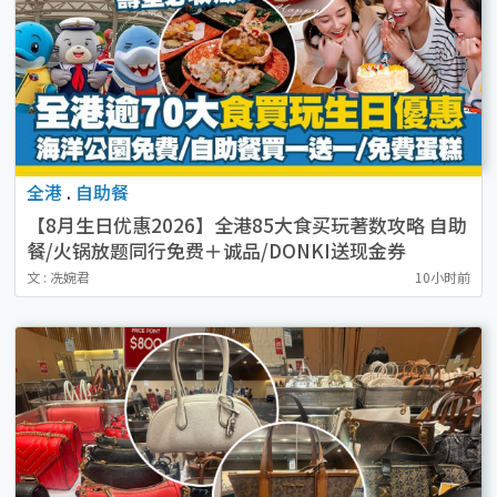
全港
.
自助餐
【8月生日优惠2026】全港85大食买玩著数攻略 自助
餐/火锅放题同行免费＋诚品/DONKI送现金券
文 : 冼婉君
10小时前