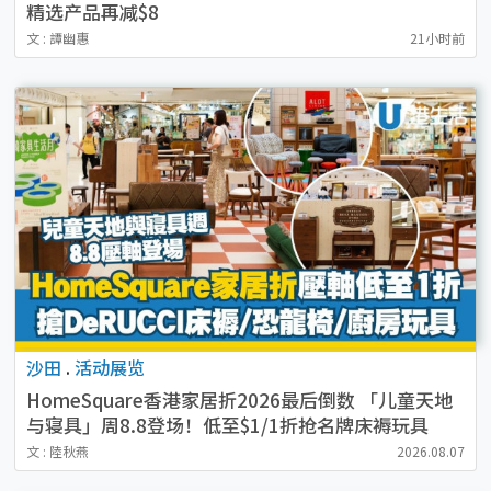
精选产品再减$8
文 : 譚幽惠
21小时前
沙田
.
活动展览
HomeSquare香港家居折2026最后倒数 「儿童天地
与寝具」周8.8登场！低至$1/1折抢名牌床褥玩具
文 : 陸秋燕
2026.08.07