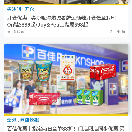
尖沙咀
.
开仓
开仓优惠 | 尖沙咀海港城名牌运动鞋开仓低至1折！
On鞋$899起/Joy&Peace鞋履$98起
文 : 吳泳霖
21小时前
全港
.
商店速报
百佳优惠｜指定两日全单88折！门店网店同步优惠 买