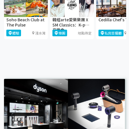
Soho Beach Club at
韓經arte愛樂樂團 X
Cedilla Chef's T
The Pulse
SM Classics：K-pop
音樂會
體驗
淺水灣
樂團
地點待定
私房菜餐廳