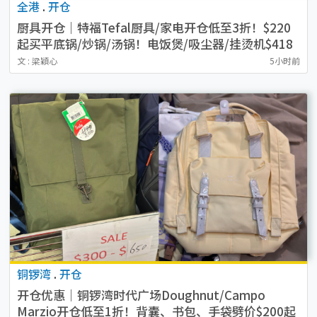
全港
.
开仓
厨具开仓｜特福Tefal厨具/家电开仓低至3折！$220
起买平底锅/炒锅/汤锅！电饭煲/吸尘器/挂烫机$418
起
文 : 梁穎心
5小时前
铜锣湾
.
开仓
开仓优惠｜铜锣湾时代广场Doughnut/Campo
Marzio开仓低至1折！背囊、书包、手袋劈价$200起