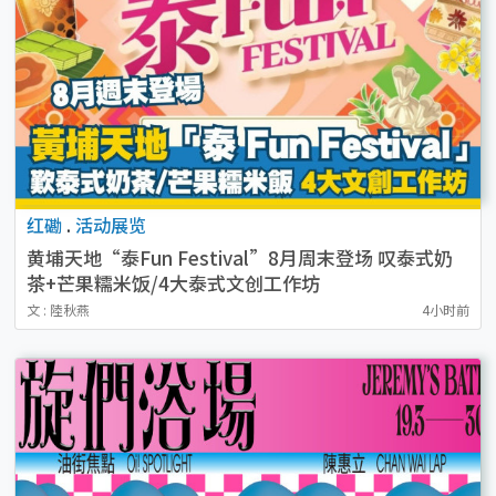
红磡
.
活动展览
黄埔天地“泰Fun Festival”8月周末登场 叹泰式奶
茶+芒果糯米饭/4大泰式文创工作坊
文 : 陸秋燕
4小时前