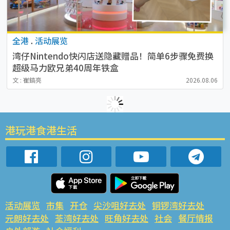
全港
.
活动展览
湾仔Nintendo快闪店送隐藏赠品！简单6步骤免费换
超级马力欧兄弟40周年铁盒
文 : 崔鎬亮
2026.08.06
港玩港食港生活
活动展览
市集
开仓
尖沙咀好去处
铜锣湾好去处
元朗好去处
荃湾好去处
旺角好去处
社会
餐厅情报