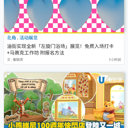
北角
.
活动展览
油街实现全新「左旋门浴场」展览！免费入场打卡
+马赛克工作坊 附报名方法
文 : 崔鎬亮
5小时前