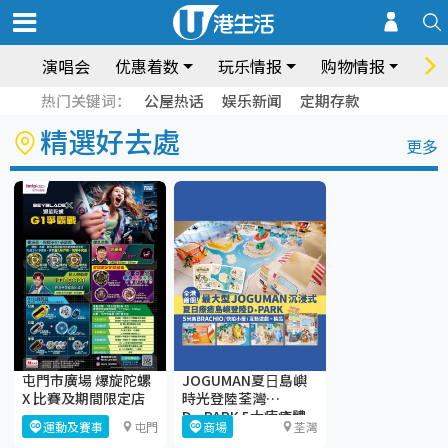
演唱会
优惠着数
玩乐情报
购物情报
饮
热门关键词：
公屋热话
娱乐新闻
定期存款
精選好去處
更多
屯門市廣場 爆旋陀螺
JOGUMAN夏⽇島嶼
X 比賽及期間限定店
時光登陸荃灣
D·PARK 5大療癒體
運動及賽事
屯門
商場
荃灣
驗區+期間限定店