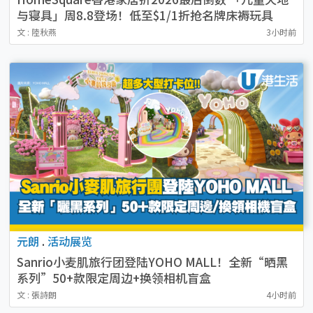
与寝具」周8.8登场！低至$1/1折抢名牌床褥玩具
文 : 陸秋燕
3小时前
元朗
.
活动展览
Sanrio小麦肌旅行团登陆YOHO MALL！全新“晒黑
系列”50+款限定周边+换领相机盲盒
文 : 張詩朗
4小时前