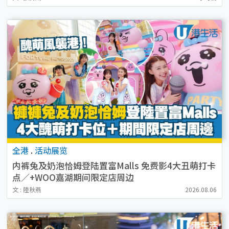
全港
.
活动展览
内裤兔及奶泡恰姆登陆置富Malls 免费影4大丑萌打卡
点／+WOO嘉湖期间限定店周边
文 : 陸秋燕
2026.08.06