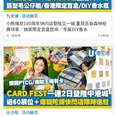
九龙塘
.
活动展览
小熊维尼100周年快闪店登陆又一城 重现百亩森林经
典场景／独家限定盲盒登场／专属DIY香水
文 : 陸秋燕
5小时前
尖沙咀
.
活动展览