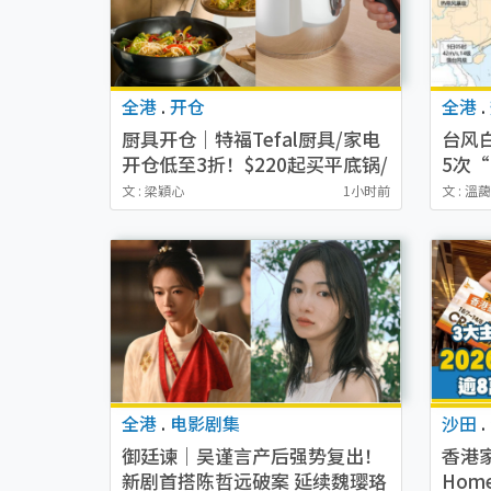
全港
.
开仓
全港
.
厨具开仓｜特福Tefal厨具/家电
台风
开仓低至3折！$220起买平底锅/
5次
炒锅/汤锅！电饭煲/吸尘器/挂烫
内地
文 : 梁穎心
1小时前
文 : 溫
机$418起
全港
.
电影剧集
沙田
.
御廷谏｜吴谨言产后强势复出！
香港家
新剧首搭陈哲远破案 延续魏璎珞
Home