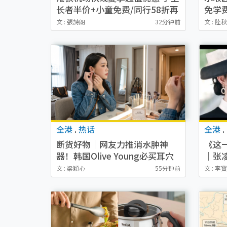
长者半价+小童免费/同行58折再
免学费
赢免费车票
喉匠
文 : 張詩朗
32分钟前
文 : 陸
全港
.
热话
全港
.
断货好物｜网友力推消水肿神
《这
器！韩国Olive Young必买耳穴
｜张
贴！4大功能 瘦脸/减食欲/安睡
点！
文 : 梁穎心
55分钟前
文 : 李
极速见效
极