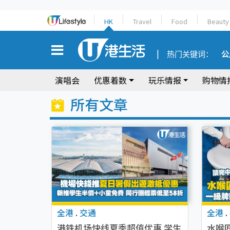
HK
Travel
Food
Beauty
热门关键词：
公
演唱会
优惠着数
玩乐情报
购物情
所有文章
全港
.
交通
全港
.
港铁机场快线夏季超值优惠 学生
水喉