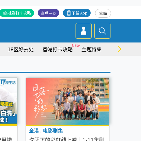
社群打卡攻略
商戶中心
下載 App
繁
简
18区好去处
香港打卡攻略
主题特集
商场情报
全港
.
电影剧集
快用错
夕阳下的彩虹线上看｜1-11集剧