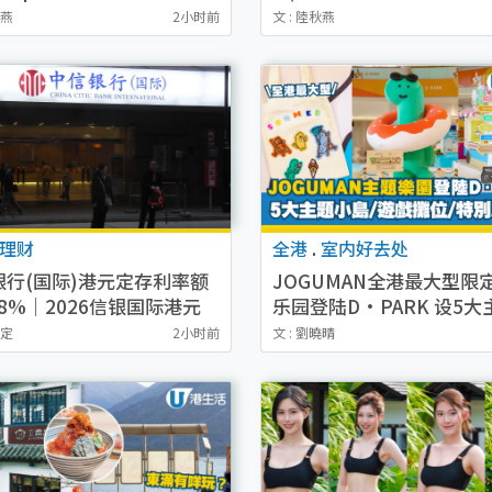
枕头+1折抢SIMMONS床
臭夺5星满分/8款获A级最
秋燕
2小时前
文 : 陸秋燕
附3大主题周必抢清单）
理财
全港
.
室内好去处
银行(国际)港元定存利率额
JOGUMAN全港最大型限
38%｜2026信银国际港元
乐园登陆D·PARK 设5大
存款优惠每日更新
岛／3大游戏摊位／特别版
欣定
2小时前
文 : 劉曉晴
JOGUMAN精品