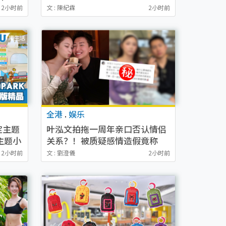
高评分
度
2小时前
文 : 陳紀霖
2小时前
全港
.
娱乐
定主题
叶泓文拍拖一周年亲口否认情侣
主题小
关系？！被质疑感情造假竟称
GM“普通同事”
2小时前
文 : 劉澄儀
2小时前