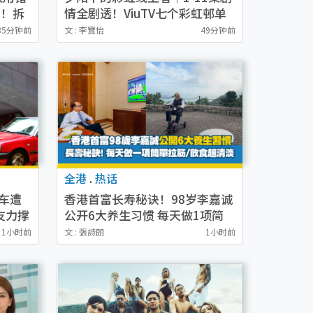
”！拆
情全剧透！ViuTV七个彩虹邨单
元故事+演员阵容一览
35分钟前
文 : 李寶怡
49分钟前
全港
.
热话
车遭
香港首富长寿秘诀！98岁李嘉诚
友力撑
公开6大养生习惯 每天做1项简
单拉筋/饮食超清淡？
1小时前
文 : 張詩朗
1小时前