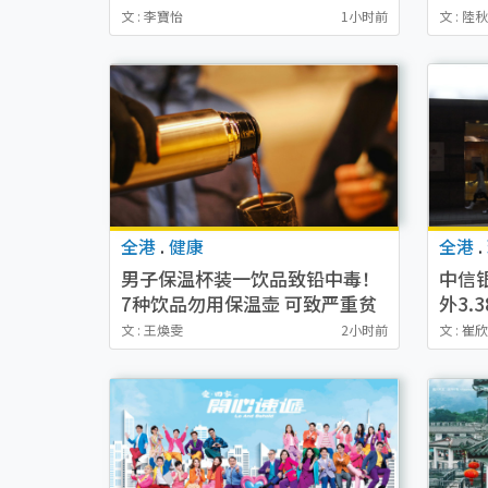
逆袭爽感
杀名牌
文 : 李寶怡
1小时前
文 : 陸
架（
全港
.
健康
全港
.
男子保温杯装一饮品致铅中毒！
中信
7种饮品勿用保温壶 可致严重贫
外3.
血/损肝肾功能/失智
定期
文 : 王煥雯
2小时前
文 : 崔