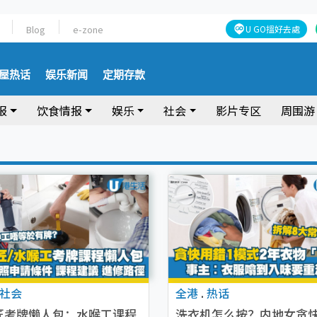
Blog
e-zone
U GO搵好去處
屋热话
娱乐新闻
定期存款
报
饮食情报
娱乐
社会
影片专区
周围游
社会
全港
.
热话
匠考牌懒人包：水喉工课程
洗衣机怎么按？内地女贪