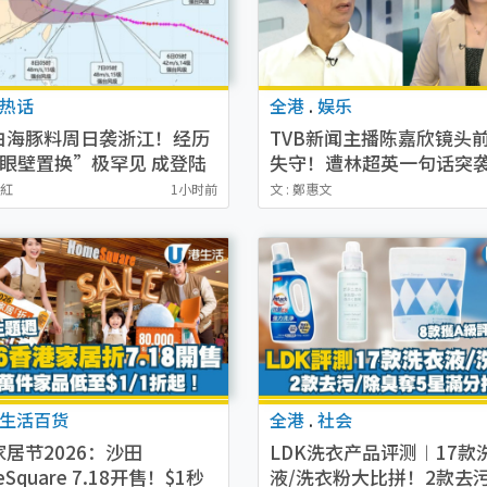
热话
全港
.
娱乐
白海豚料周日袭浙江！经历
TVB新闻主播陈嘉欣镜头
“眼壁置换”极罕见 成登陆
失守！遭林超英一句话突
最长途台风
当场大笑
藹紅
1小时前
文 : 鄭惠文
生活百货
全港
.
社会
居节2026：沙田
LDK洗衣产品评测︱17款
Square 7.18开售！$1秒
液/洗衣粉大比拼！2款去污