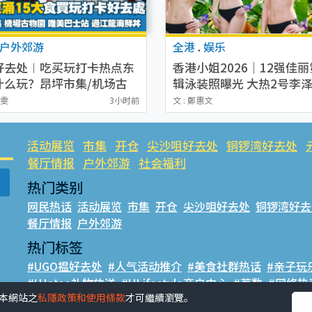
户外郊游
全港
.
娱乐
好去处︱吃买玩打卡热点东
香港小姐2026｜12强佳
什么玩？昂坪市集/机场古
辑泳装照曝光 大热2号李
/港版天使之路/城寨风街市
材状态大勇
潔雯
3小时前
文 : 鄭惠文
活动展览
市集
开仓
尖沙咀好去处
铜锣湾好去处
餐厅情报
户外郊游
社会福利
热门类别
网民热话
活动展览
市集
开仓
尖沙咀好去处
铜锣湾好去
餐厅情报
户外郊游
热门标签
#UGO揾好去处
#人气活动推介
#美食社群热话
#亲子玩
#UJetso礼物放送
#ULifestyle商户中心
#著数
#网络热
受本網站之
私隱政策和使用條款
才可繼續瀏覽。