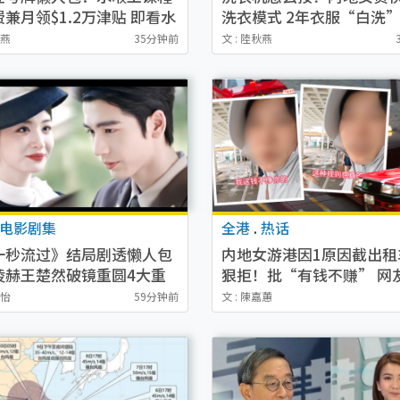
兼月领$1.2万津贴 即看水
洗衣模式 2年衣服“白洗
考牌4阶段+入行课程建议
解8大常见洗涤模式
秋燕
35分钟前
文 : 陸秋燕
电影剧集
全港
.
热话
一秒流过》结局剧透懒人包
内地女游港因1原因截出租
凌赫王楚然破镜重圆4大重
狠拒！批“有钱不赚” 网
养父以死赎罪、口碑评价两
司机“教做人”
寶怡
59分钟前
文 : 陳嘉蕙