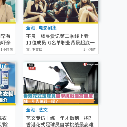
全港
.
电影剧集
前罕有
不良一族寻爱记第二季线上看｜
袭吓亲
11位成员IG名单职业背景起底一
文看清
1小时前
文 : 李寶怡
1小时前
全港
.
艺文
洗衣
艺文专访｜练一年才做到一招？
/除
香港花式足球员自学挑战最高难