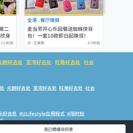
全港
.
餐厅情报
丽第二
麦当劳开心乐园餐送蜘蛛侠背
泽欣身
包！一套10款即日起换领！
MARVEL粉丝必抢经典红蓝/绿
3小时前
文 : 王煥雯
3小时前
魔紫/暗黑红心
元朗好去处
荃湾好去处
旺角好去处
社会
处
元朗好去处
荃湾好去处
旺角好去处
社会
乐好去处
#ULifestyle应用程式
#限时抢
话
我已閱讀及同意