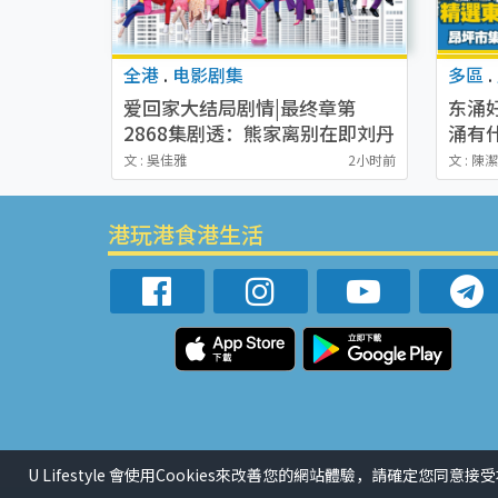
全港
.
电影剧集
多區
.
爱回家大结局剧情|最终章第
东涌
2868集剧透：熊家离别在即刘丹
涌有
反常惹众人担忧！
物园
文 : 吳佳雅
2小时前
文 : 陳
港玩港食港生活
U Lifestyle 會使用Cookies來改善您的網站體驗，請確定您同意接