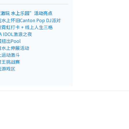
 晒夜激玩 水上乐园”活动亮点
怀旧Canton Pop DJ派对
霓虹打卡 + 线上人生三格
 IDOL激浪之夜
出Pool
日水上伸展活动
上运动激斗
胃王挑战赛
型游戏区
互动Demo