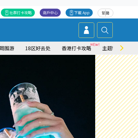
社群打卡攻略
商戶中心
下載 App
繁
简
周围游
18区好去处
香港打卡攻略
主题特集