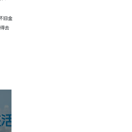
怀旧金
记得去