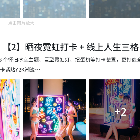
点击图片放大
【2】晒夜霓虹打卡 + 线上人生三格
设多个怀旧冰室主题、巨型霓虹灯、扭蛋机等打卡装置，更打造
卡紧贴Y2K潮流～
+2