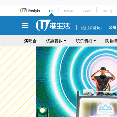
HK
Travel
Food
Beauty
热门关键词：
公屋
演唱会
优惠着数
玩乐情报
购物