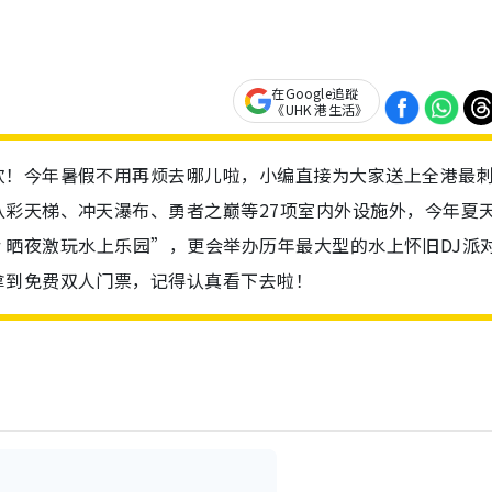
在Google追蹤
《UHK 港生活》
欢！今年暑假不用再烦去哪儿啦，小编直接为大家送上全港最
彩天梯、冲天瀑布、勇者之巅等27项室内外设施外，今年夏
mmer 晒夜激玩水上乐园”，更会举办历年最大型的水上怀旧DJ派
拿到免费双人门票，记得认真看下去啦！