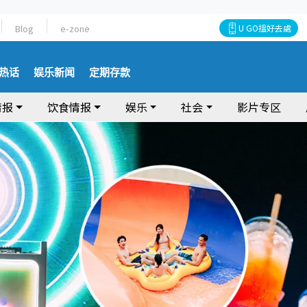
Blog
e-zone
U GO搵好去處
热话
娱乐新闻
定期存款
情报
饮食情报
娱乐
社会
影片专区