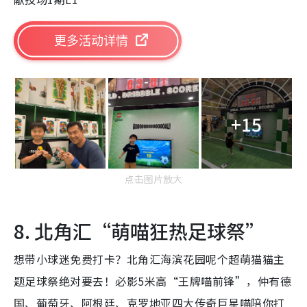
更多活动详情
+15
点击图片放大
8. 北角汇“萌喵狂热足球祭”
想带小球迷免费打卡？北角汇海滨花园呢个超萌猫猫主
题足球祭绝对要去！必影5米高“王牌喵前锋”，仲有德
国、葡萄牙、阿根廷、克罗地亚四大传奇巨星喵陪你打