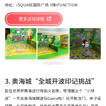
地址：iSQUARE国际广场 3楼iFUNCTION
更多活动详情
+6
点击图片放大
3. 奥海城“全城开波印记挑战”
趁住世界杯赛事进行得如火如荼，带埋屋企个“小球
迷”一齐去奥海城睇波玩Game啦！玩齐射龙门、亲子运
球赛、九宫格射波，就有机会赢走丰富零食礼包！商场