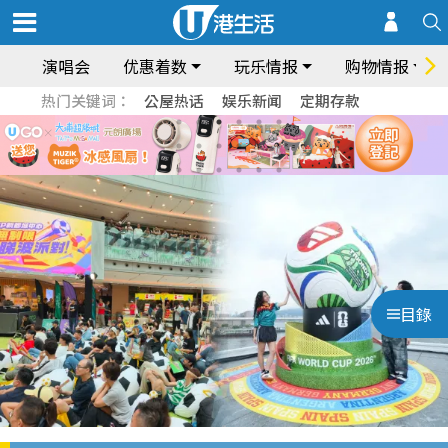
演唱会
优惠着数
玩乐情报
购物情报
热门关键词：
公屋热话
娱乐新闻
定期存款
目錄