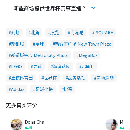
哪些商场提供世界杯赛事直播？
商场
北角
展览
海港城
iSQUARE
新都城
足球
新城市广场 New Town Plaza
新都城中心 Metro City Plaza
MegaBox
LEGO
启德
海滨花园
北角汇
启德体育园
世界杯
品牌活动
商场活动
Adidas
足球小将
比赛
更多真实评价
Dong Cha
Mami
親子
節