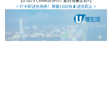
【U GO x CHARGESPOT 夏日消暑企划⚡】
> 打卡即送充电券！限量1000张🔋送完即止 <