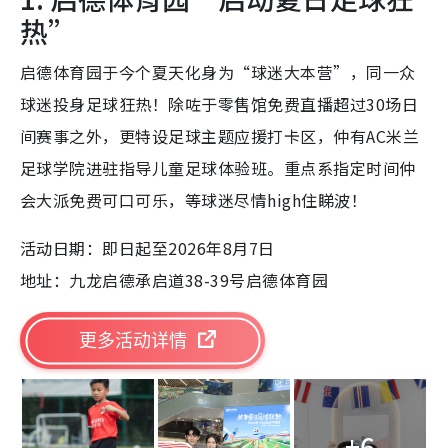
热”
启德体育园于今个夏天化身为“球迷大本营”，同一众
球迷投身足球狂热！除咗于零售馆免费直播超过30场日
间赛事之外，更特设足球主题应援打卡区，仲有AC米兰
足球学院进驻指导儿童足球体验班。重点系指定时间仲
会大派免费可口可乐，等球迷尽情high住睇波！
活动日期：即日起至2026年8月7日
地址：九龙启德承启道38-39号启德体育园
更多活动详情
+6