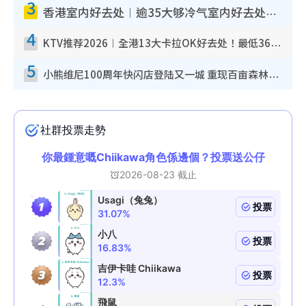
3
香港室内好去处︱逾35大够冷气室内好去处推荐 室内活动免费避雨无惧下雨
4
KTV推荐2026︱全港13大卡拉OK好去处！最低36元起 日语歌都有！(附地址+收费详情)
5
小熊维尼100周年快闪店登陆又一城 重现百亩森林经典场景／独家限定盲盒登场／专属DIY香水