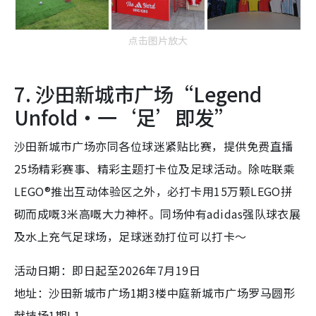
点击图片放大
7. 沙田新城市广场“Legend
Unfold・一‘足’即发”
沙田新城市广场亦同各位球迷紧贴比赛，提供免费直播
25场精彩赛事、精彩主题打卡位及足球活动。除咗联乘
LEGO®推出互动体验区之外，必打卡用15万颗LEGO拼
砌而成嘅3米高嘅大力神杯。同场仲有adidas强队球衣展
及水上充气足球场，足球迷劲打位可以打卡～
活动日期：即日起至2026年7月19日
地址：沙田新城市广场1期3楼中庭新城市广场罗马圆形
献技场1期L1