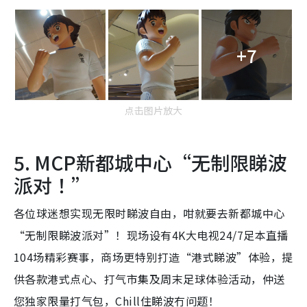
+7
点击图片放大
5. MCP新都城中心“无制限睇波
派对！”
各位球迷想实现无限时睇波自由，咁就要去新都城中心
“无制限睇波派对”！现场设有4K大电视24/7足本直播
104场精彩赛事，商场更特别打造“港式睇波”体验，提
供各款港式点心、打气市集及周末足球体验活动，仲送
您独家限量打气包，Chill住睇波冇问题！