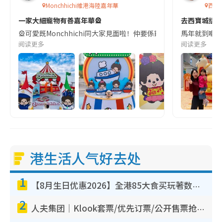
Monchhichi維港海陸嘉年華
西寶
一家大細寵物有善嘉年華🎡
去西寶城搵｢萌馬
🎡可愛既Monchhichi同大家見面啦！仲要係寵物友善嘉年華🐶💕係
馬年就到喇🐴
阅读更多
阅读更多
港生活人气好去处
1
【8月生日优惠2026】全港85大食买玩著数攻略 自助餐/火锅放题同行免费＋诚品/DONKI送现金券
2
人夫集团｜Klook套票/优先订票/公开售票抢票攻略！附票价.购票连结.场地座位表