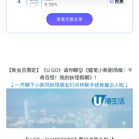
【新会员限定】《U GO》请你睇👹《蜡笔小新剧场版：千
奇百怪！我的妖怪假期》！
↓一齐睇下小新同妖怪朋友们点样联手拯救屋企人啦↓