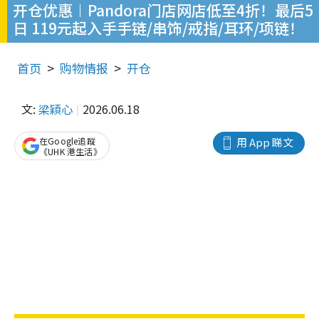
开仓优惠︱Pandora门店网店低至4折！最后5
日 119元起入手手链/串饰/戒指/耳环/项链！
首页
购物情报
开仓
文:
梁穎心
2026.06.18
在Google追蹤
用 App 睇文
《UHK 港生活》