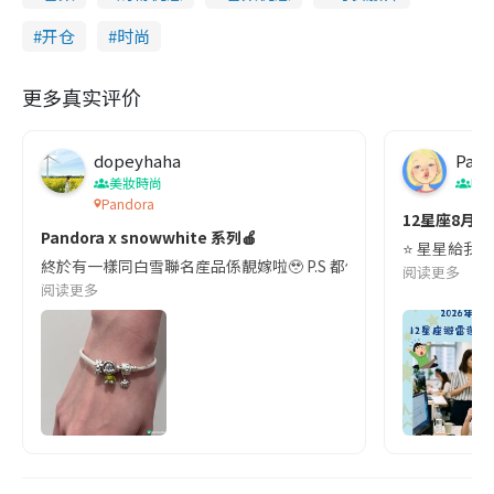
开仓
时尚
更多真实评价
dopeyhaha
Pan
美妝時尚
吹
Pandora
12星座8月
Pandora x snowwhite 系列🍎
⭐ 星星給我
終於有一樣同白雪聯名産品係靚嫁啦🥹 P.S 都係對真人版既選角好失望😭
阅读更多
阅读更多