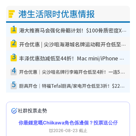
港生活限时优惠情报
1
港大推赛马会强化骨骼计划！$100骨质密度X光检查 完成免费运动训练送超市礼券！附参加资格
2
开仓优惠 | 尖沙咀海港城名牌运动鞋开仓低至1折！On鞋$899起/Joy&Peace鞋履$98起
3
丰泽优惠劲减低至44折！Mac mini/iPhone 17 Pro大减价！厨房家电$220起
4
开仓优惠｜尖沙咀名牌行李箱开仓低至4折！一连5日 American Tourister/ace./Hallmark $200起
5
厨具开仓｜特福Tefal厨具/家电开仓低至3折！$220起买平底锅/炒锅/汤锅！电饭煲/吸尘器/挂烫机$418起