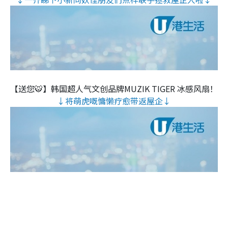
【送您🐯】韩国超人气文创品牌MUZIK TIGER 冰感风扇！
↓将萌虎嘅慵懒疗愈带返屋企↓