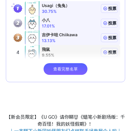
【新会员限定】《U GO》请你睇👹《蜡笔小新剧场版：千
奇百怪！我的妖怪假期》！
↓一齐睇下小新同妖怪朋友们点样联手拯救屋企人啦↓