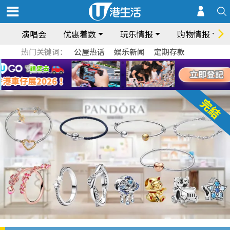
演唱会
优惠着数
玩乐情报
购物情报
热门关键词：
公屋热话
娱乐新闻
定期存款