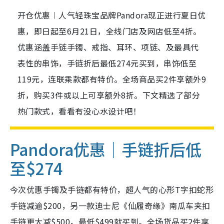
开仓优惠︱人气轻珠宝品牌Pandora现正进行夏日优
惠，即日起至6月21日，全线门店及网店低至4折。
优惠涵盖手链手镯、戒指、耳环、项链、及最具代
表性的串饰，手链折后最低274元买到，串饰低至
119元，连联乘款都有特价。全场商品买2件享额外9
折，购买3件或以上可享额外8折。下文精选了部分
热门款式，看看有没心水设计吧！
Pandora优惠｜手链折后低
至$274
今次优惠手镯及手链都有特价，超人气的心形T字扣蛇形
手链减逾$200，另一款迪士尼《仙履奇缘》南瓜车夹扣
手链更大减$500，最低$499就买到。全场货品买2件享