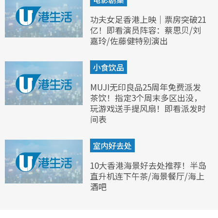
功夫女足香港上映｜票房突破21
亿！即看演员阵容：蔡思贝/刘
嘉玲/佐藤健特别演出
小食饮品
MUJI无印良品25周年免费派发
茶饮！指定3个周末多区出没，
玩游戏送手提风扇！即看派发时
间表
室内好去处
10大香港海景好去处推荐！半岛
直升机连下午茶/海景餐厅/海上
酒吧