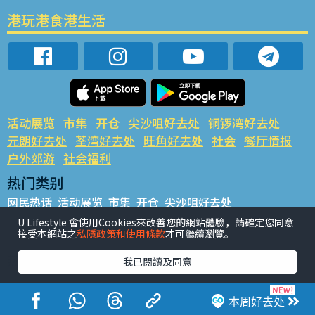
港玩港食港生活
活动展览
市集
开仓
尖沙咀好去处
铜锣湾好去处
元朗好去处
荃湾好去处
旺角好去处
社会
餐厅情报
户外郊游
社会福利
热门类别
网民热话
活动展览
市集
开仓
尖沙咀好去处
铜锣湾好去处
元朗好去处
荃湾好去处
旺角好去处
社会
U Lifestyle 會使用Cookies來改善您的網站體驗，請確定您同意
接受本網站之
私隱政策和使用條款
才可繼續瀏覽。
餐厅情报
户外郊游
热门标签
我已閱讀及同意
#UGO揾好去处
#人气活动推介
#美食社群热话
#亲子玩乐好去处
#ULifestyle应用程式
#限时抢
本周好去处
#UJetso礼物放送
#ULifestyle商户中心
#著数
#网络热话