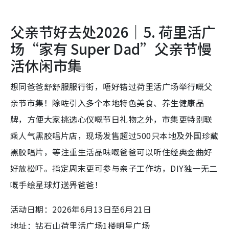
父亲节好去处2026｜5. 荷里活广
场“家有 Super Dad”父亲节慢
活休闲市集
想同爸爸舒舒服服行街，唔好错过荷里活广场举行嘅父
亲节市集！除咗引入多个本地特色美食、养生健康品
牌，方便大家挑选心仪嘅节日礼物之外，市集更特别联
乘人气黑胶唱片店，现场发售超过500只本地及外国珍藏
黑胶唱片，等注重生活品味嘅爸爸可以听住经典金曲好
好放松吓。指定周末更可参与亲子工作坊，DIY独一无二
嘅手绘星球灯送畀爸爸！
活动日期：2026年6月13日至6月21日
地址：钻石山荷里活广场1楼明星广场