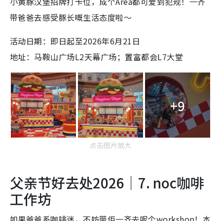
小黄豚汉堡招牌打卡位，成个Area都可爱到犯规！一齐
带爸爸去感受豚长嘅生活态度啦～
活动日期：即日起至2026年6月21日
地址：马鞍山广场L2天幕广场；置富都会L7大堂
+9
点击图片放大
父亲节好去处2026｜7. noc咖啡
工作坊
如果爸爸系咖啡迷，不妨带佢一齐去呢个workshop！本