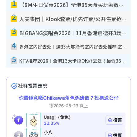
1
【8月生日优惠2026】全港85大食买玩著数攻略 自助餐/火锅放题同行免费＋诚品/DONKI送现金券
2
人夫集团｜Klook套票/优先订票/公开售票抢票攻略！附票价.购票连结.场地座位表
3
BIGBANG演唱会2026︱11月香港启德开3场！实名制VIP申请、优先购票攻略
4
香港室内好去处︱逾35大够冷气室内好去处推荐 室内活动免费避雨无惧下雨
5
KTV推荐2026︱全港13大卡拉OK好去处！最低36元起 日语歌都有！(附地址+收费详情)