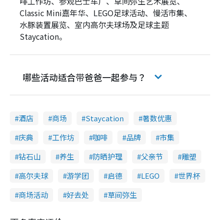
啡工作坊、参观巴士车厂、草间弥生艺术展览、
Classic Mini嘉年华、LEGO足球活动、慢活市集、
水豚装置展览、室内高尔夫球场及足球主题
Staycation。
哪些活动适合带爸爸一起参与？
酒店
商场
Staycation
著数优惠
庆典
工作坊
咖啡
品牌
市集
钻石山
养生
防晒护理
父亲节
雕塑
高尔夫球
游学团
启德
LEGO
世界杯
商场活动
好去处
草间弥生