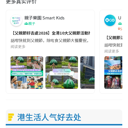
更多真实评价
親子樂園 Smart Kids
U G
親子
香
SOH
【父親節好去處2026】全港10大父親節活動推介⚽足球Staycat
【父親節活動
話咁快就到父親節，除咗食父親節大餐慶祝，仲有咩特別節目？小編今日為各位子
話咁快就到父親
阅读更多
阅读更多
港生活人气好去处