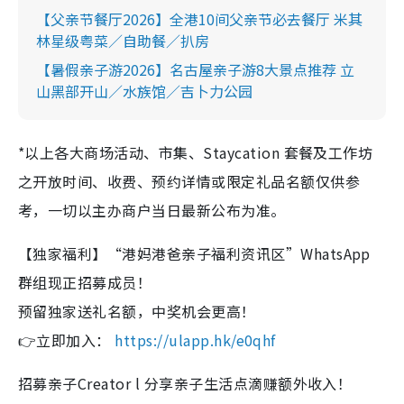
【父亲节餐厅2026】全港10间父亲节必去餐厅 米其
林星级粤菜／自助餐／扒房
【暑假亲子游2026】名古屋亲子游8大景点推荐 立
山黑部开山／水族馆／吉卜力公园
*以上各大商场活动、市集、Staycation 套餐及工作坊
之开放时间、收费、预约详情或限定礼品名额仅供参
考，一切以主办商户当日最新公布为准。
【独家福利】“港妈港爸亲子福利资讯区”WhatsApp
群组现正招募成员！
预留独家送礼名额，中奖机会更高！
👉立即加入：
https://ulapp.hk/e0qhf
招募亲子Creator l 分享亲子生活点滴赚额外收入！