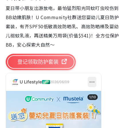
夏日带小朋友出游放电，最怕猛烈阳光同蚊叮虫咬伤到
BB幼嫩肌肤！U Community社群送您婴幼儿夏日防护
套装，有齐SPF50低敏高效防晒乳、高效防晒棒及婴幼
儿驱蚊乳液，再送精美万用袋(价值$541)！全方位保护
BB，安心探索大自然～
登记领取防护套装