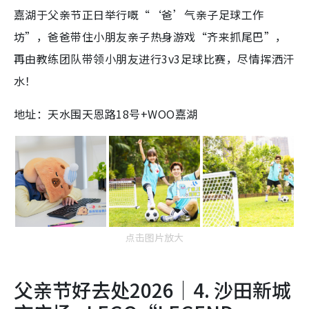
嘉湖于父亲节正日举行嘅“‘爸’气亲子足球工作
坊”，爸爸带住小朋友亲子热身游戏“齐来抓尾巴”，
再由教练团队带领小朋友进行3v3足球比赛，尽情挥洒汗
水！
地址：天水围天恩路18号+WOO嘉湖
点击图片放大
父亲节好去处2026｜4. 沙田新城