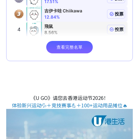
《U GO》请您去香港运动节2026！
体验新兴运动💦＋竞技赛事💪＋100+运动用品摊位🔥