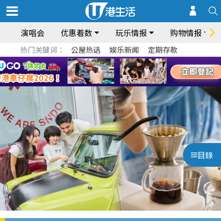
演唱会
优惠着数
玩乐情报
购物情报
热门关键词：
公屋热话
娱乐新闻
定期存款
目錄