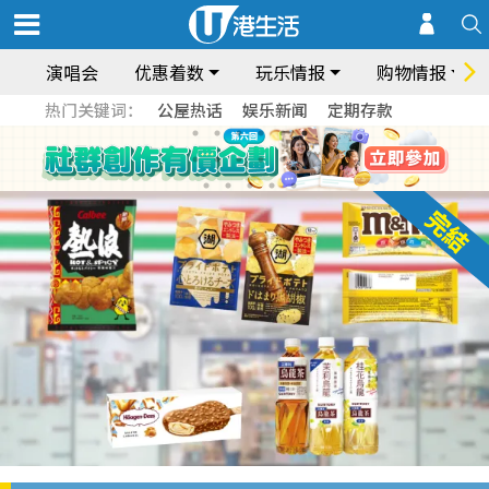
演唱会
优惠着数
玩乐情报
购物情报
热门关键词：
公屋热话
娱乐新闻
定期存款