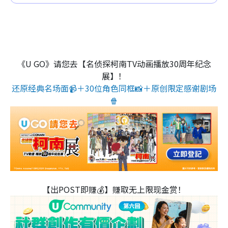
《U GO》请您去【名侦探柯南TV动画播放30周年纪念
展】！
还原经典名场面📹＋30位角色同框📸＋原创限定感谢剧场
🍿
【出POST即赚💰】赚取无上限现金赏！