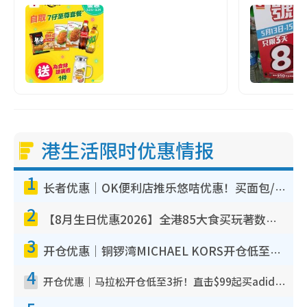
港生活限时优惠情报
1
长者优惠｜OK便利店推乐悠咭优惠！买面包/牛奶/保健品拍卡即减
2
【8月生日优惠2026】全港85大食买玩著数攻略 自助餐/火锅放题同行免费＋诚品/DONKI送现金券
3
开仓优惠｜铜锣湾MICHAEL KORS开仓低至17折！直击$500起买手袋/钱包/鞋款 必买经典Jet Set系列
4
开仓优惠｜马拉松开仓低至3折！直击$99起买adidas／New Balance／Puma鞋款 STANLEY保温杯劈价至$119起