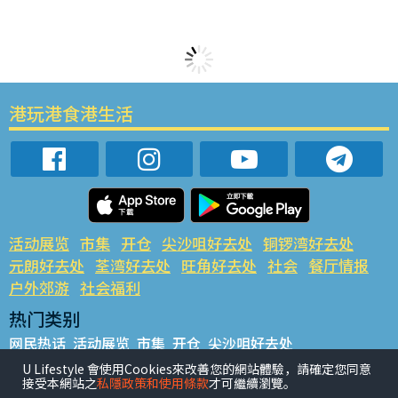
港玩港食港生活
活动展览
市集
开仓
尖沙咀好去处
铜锣湾好去处
元朗好去处
荃湾好去处
旺角好去处
社会
餐厅情报
户外郊游
社会福利
热门类别
网民热话
活动展览
市集
开仓
尖沙咀好去处
铜锣湾好去处
元朗好去处
荃湾好去处
旺角好去处
社会
U Lifestyle 會使用Cookies來改善您的網站體驗，請確定您同意
接受本網站之
私隱政策和使用條款
才可繼續瀏覽。
餐厅情报
户外郊游