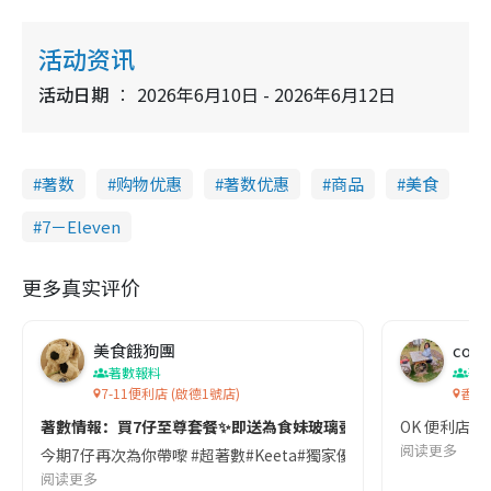
活动资讯
活动日期
2026年6月10日 - 2026年6月12日
著数
购物优惠
著数优惠
商品
美食
7－Eleven
更多真实评价
美食餓狗團
co c
著數報料
著
7-11便利店 (啟德1號店)
香港
著數情報：買7仔至尊套餐✨即送為食妹玻璃壺1件！
OK 便利店 -
阅读更多
今期7仔再次為你帶嚟 #超著數#Keeta#獨家優惠^,即日起至3月31日,凡
阅读更多