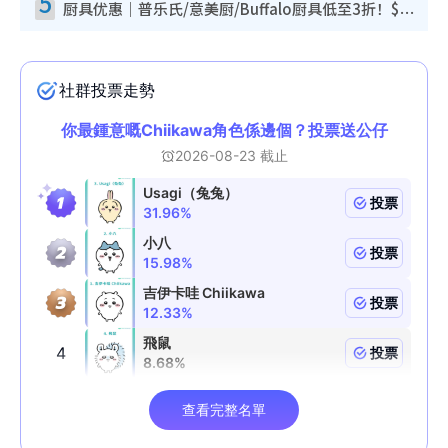
5
厨具优惠｜普乐氏/意美厨/Buffalo厨具低至3折！$89起买煎锅/炒锅/个人锅 同场小家电激减至$99起