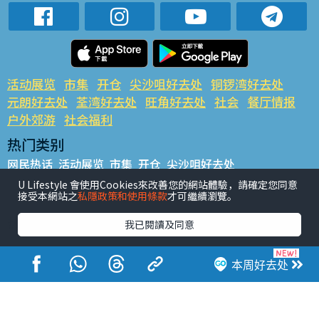
活动展览
市集
开仓
尖沙咀好去处
铜锣湾好去处
元朗好去处
荃湾好去处
旺角好去处
社会
餐厅情报
户外郊游
社会福利
热门类别
网民热话
活动展览
市集
开仓
尖沙咀好去处
铜锣湾好去处
元朗好去处
荃湾好去处
旺角好去处
社会
U Lifestyle 會使用Cookies來改善您的網站體驗，請確定您同意
接受本網站之
私隱政策和使用條款
才可繼續瀏覽。
餐厅情报
户外郊游
热门标签
我已閱讀及同意
#UGO揾好去处
#人气活动推介
#美食社群热话
#亲子玩乐好去处
#ULifestyle应用程式
#限时抢
本周好去处
#UJetso礼物放送
#ULifestyle商户中心
#著数
#网络热话
香港经济日报版权所有©2026