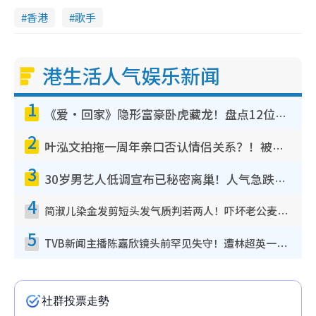
香港
歌手
港生活人气娱乐新闻
1
《爱·回家》隐形富豪卧虎藏龙！盘点12位财气逼人的有钱艺人：这位美女3亿身家不愁做
2
叶泓文拍拖一周年亲口否认情侣关系？！被质疑感情造假竟称GM“普通同事”
3
30岁男艺人低调宣布已秘密离巢！人气急跌变失踪人口：“这几年过得并不容易”
4
简淑儿染金发剪短头发气质判若两人！吓坏老公麦大力都认不出：“你做什么？”
5
TVB新闻主播陈嘉欣镜头前罕见失守！遭林超英一句话突袭吓坏当场大笑