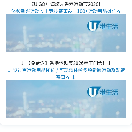
《U GO》请您去香港运动节2026！
体验新兴运动💦＋竞技赛事💪＋100+运动用品摊位🔥
↓ 【免费送】香港运动节2026电子门票！↓
↓ 设过百运动用品摊位 / 可现场体验多项新颖运动及观赏
赛事🔥 ↓