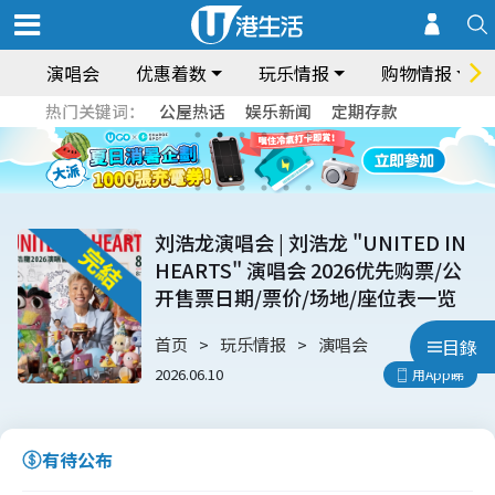
演唱会
优惠着数
玩乐情报
购物情报
热门关键词：
公屋热话
娱乐新闻
定期存款
刘浩龙演唱会 | 刘浩龙 "UNITED IN
HEARTS" 演唱会 2026优先购票/公
开售票日期/票价/场地/座位表一览
首页
玩乐情报
演唱会
目錄
2026.06.10
用App睇
有待公布