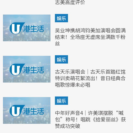
志美高度评价
娱乐
吴业坤携胡鸿钧美加演唱会圆满
结束！全场座无虚席坐满数千粉
丝
娱乐
古天乐演唱会｜古天乐首踏红馆
特训卖萌花絮流出！昔日经典合
唱歌惊爆未必唱
娱乐
中年好声音4｜许美琪摆脱“喊
包”称号！唱跳《给爱丽丝》获
赞成功突破