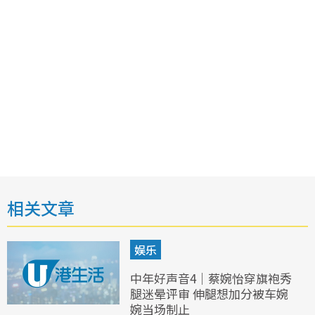
相关文章
娱乐
中年好声音4｜蔡婉怡穿旗袍秀
腿迷晕评审 伸腿想加分被车婉
婉当场制止