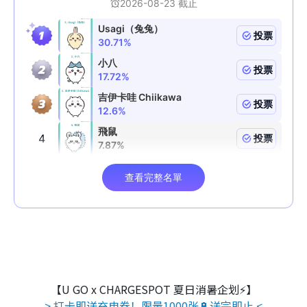
【U GO x CHARGESPOT 夏日消暑企划⚡】
> 打卡即送充电券！限量1000张🔋送完即止 <