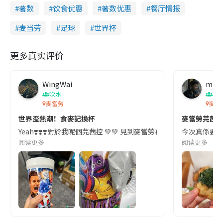
著数
饮食优惠
著数优惠
餐厅情报
麦当劳
足球
世界杯
更多真实评价
WingWai
mry
吹水
著
麥當勞
麥當
世界盃熱潮！食麥記換杯
麥當勞芫茜醬
Yeah❣️❣️❣️對於我呢個芫茜控 💚💚 見到麥當勞再出返 wow醬!!!
今次真係要同
阅读更多
阅读更多