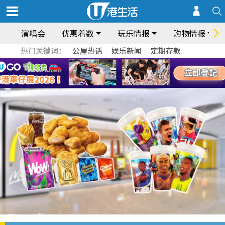
演唱会
优惠着数
玩乐情报
购物情报
热门关键词：
公屋热话
娱乐新闻
定期存款