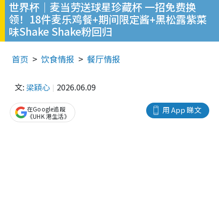
世界杯｜麦当劳送球星珍藏杯 一招免费换
领！18件麦乐鸡餐+期间限定酱+黑松露紫菜
味Shake Shake粉回归
首页
饮食情报
餐厅情报
文:
梁穎心
2026.06.09
在Google追蹤
用 App 睇文
《UHK 港生活》