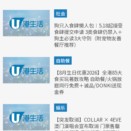
社会
狗只入食肆懒人包︱5.18起接受
食肆提交申请 3类食肆仍禁入＋
狗主必读3大守则（附宠物友善
餐厅推荐）
自助餐
【8月生日优惠2026】全港85大
食买玩著数攻略 自助餐/火锅放
题同行免费＋诚品/DONKI送现
金券
娱乐
【突发取消】COLLAR × 4EVE
澳门演唱会宣布取消 门票售罄