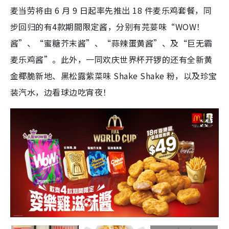
麦当劳将由 6 月 9 日起率先推出 18 件麦乐鸡套餐，同
步回归的有4款期間限定酱，分别有芫荽味“WOW！
酱”、“蜜糖芥末酱”、“蒜辣蛋黄酱”、及“巨无霸
麦乐鸡酱”。此外，一同欢庆世界杯开锣的还有全新黄
金椰脆新地、黑松露紫菜味 Shake Shake 粉，以及珍宝
装汽水，边看球边吃宵夜！