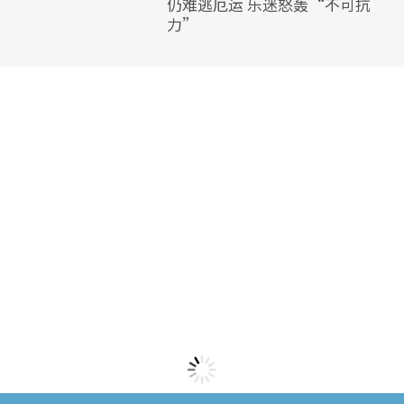
仍难逃厄运 乐迷怒轰“不可抗
力”