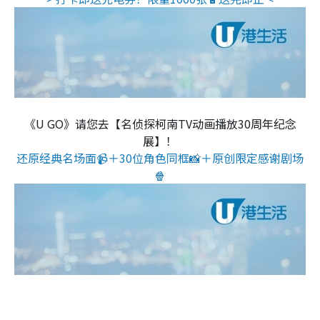
《U GO》请您去【名侦探柯南TV动画播放30周年纪念
展】！
还原经典名场面📹＋30位角色同框📸＋原创限定感谢剧场
🍿