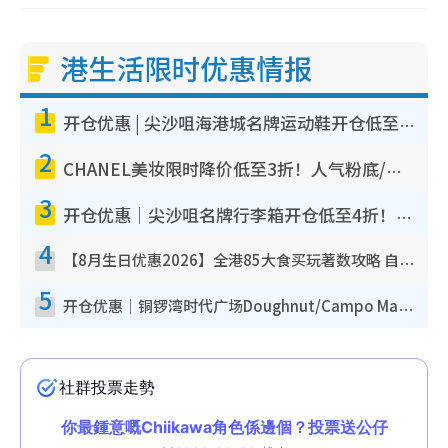
港生活限时优惠情报
1
开仓优惠 | 尖沙咀海港城名牌运动鞋开仓低至1折！On鞋$899起/Joy&Peace鞋履$98起
2
CHANEL美妆限时降价低至3折！人气粉底/唇膏/精华液低至$275！COCO香水都有平
3
开仓优惠｜尖沙咀名牌行李箱开仓低至4折！一连5日 American Tourister/ace./Hallmark $200起
4
【8月生日优惠2026】全港85大食买玩著数攻略 自助餐/火锅放题同行免费＋诚品/DONKI送现金券
5
开仓优惠｜铜锣湾时代广场Doughnut/Campo Marzio开仓低至1折！背囊、书包、手袋劈价$200起