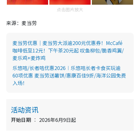
点击图片放大
来源：麦当劳
麦当劳优惠｜麦当劳大派逾200元优惠券！McCafé
咖啡低至12元！下午茶20元起 叹鱼柳包/脆香鸡翼/
麦乐鸡+麦炸鸡
乐悠咭/长者咭优惠2026︱乐悠咭长者卡食买玩逾
60项优惠 麦当劳送薯饼/惠康百佳9折/海洋公园免费
入场！
活动资讯
开始日期
2026年6月9日起