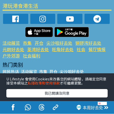
港玩港食港生活
活动展览
市集
开仓
尖沙咀好去处
铜锣湾好去处
元朗好去处
荃湾好去处
旺角好去处
社会
餐厅情报
户外郊游
社会福利
热门类别
网民热话
活动展览
市集
开仓
尖沙咀好去处
铜锣湾好去处
元朗好去处
荃湾好去处
旺角好去处
社会
U Lifestyle 會使用Cookies來改善您的網站體驗，請確定您同意
接受本網站之
私隱政策和使用條款
才可繼續瀏覽。
餐厅情报
户外郊游
热门标签
我已閱讀及同意
#UGO揾好去处
#人气活动推介
#美食社群热话
#亲子玩乐好去处
#ULifestyle应用程式
#限时抢
本周好去处
#UJetso礼物放送
#ULifestyle商户中心
#著数
#网络热话