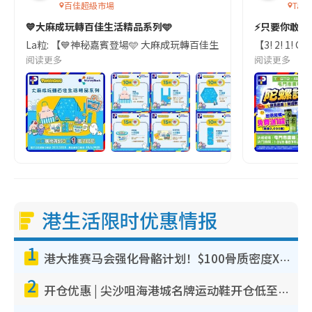
百佳超級市場
TaS
💙大麻成玩轉百佳生活精品系列🩵
⚡只要你敢帶
La粒: 【💙神秘嘉賓登場🩵 大麻成玩轉百佳生活精品系列】 易賞錢App會員限
【3! 2! 1
阅读更多
阅读更多
港生活限时优惠情报
1
港大推赛马会强化骨骼计划！$100骨质密度X光检查 完成免费运动训练送超市礼券！附参加资格
2
开仓优惠 | 尖沙咀海港城名牌运动鞋开仓低至1折！On鞋$899起/Joy&Peace鞋履$98起