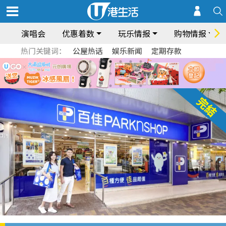
演唱会
优惠着数
玩乐情报
购物情报
热门关键词：
公屋热话
娱乐新闻
定期存款