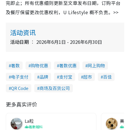
完即止；所有优惠细则更新至文章发布日期，订购平台
及餐厅保留更改优惠权利，U Lifestyle 概不负责。>>
活动资讯
活动日期
2026年6月1日 - 2026年6月30日
著数
购物优惠
著数优惠
网上购物
电子支付
品牌
支付宝
超市
百佳
QR Code
商场及百货公司
更多真实评价
La粒
美食
著數報料
著