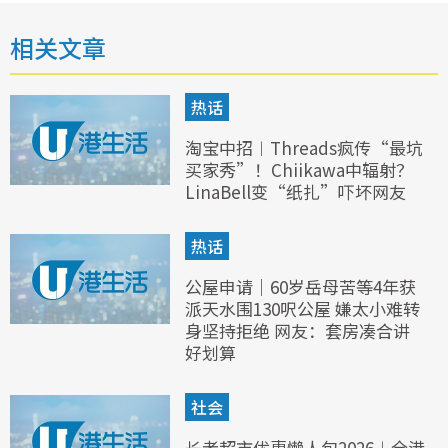
相关文章
热话
淘宝中招︱Threads疯传“最坑
买家秀”！Chiikawa中辐射？
LinaBell变“纸扎”吓坏网友
热话
公屋申请｜60岁岳母苦等4年获
派天水围130呎公屋 嫌太小难转
身坚持拒绝 网友：套房凑合讲
好划算
社会
长者超市优惠懒人包2026︱全港