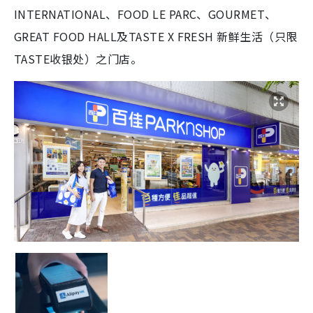
INTERNATIONAL、FOOD LE PARC、GOURMET、
GREAT FOOD HALL及TASTE X FRESH 新鲜生活（只限
TASTE收银处）之门店。