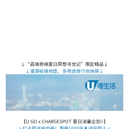
↓“森境奇缘夏日异想寻龙记”限定精品↓
↓漫游秘境地垫、多用途旅行收纳袋↓
【U GO x CHARGESPOT 夏日消暑企划⚡】
> 打卡即送充电券！限量1000张🔋送完即止 <