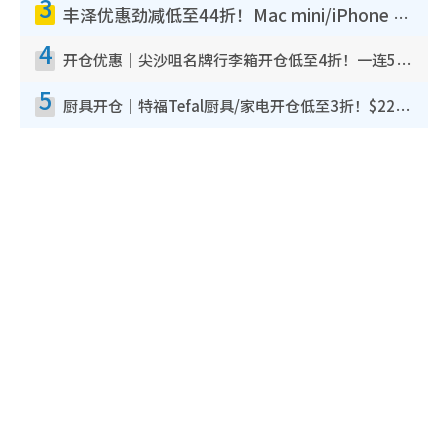
3
丰泽优惠劲减低至44折！Mac mini/iPhone 17 Pro大减价！厨房家电$220起
4
开仓优惠｜尖沙咀名牌行李箱开仓低至4折！一连5日 American Tourister/ace./Hallmark $200起
5
厨具开仓｜特福Tefal厨具/家电开仓低至3折！$220起买平底锅/炒锅/汤锅！电饭煲/吸尘器/挂烫机$418起