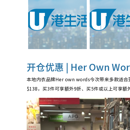
开仓优惠 | Her Own W
本地内衣品牌Her own words今次带来多
$138，买3件可享额外9折、买5件或以上可享额