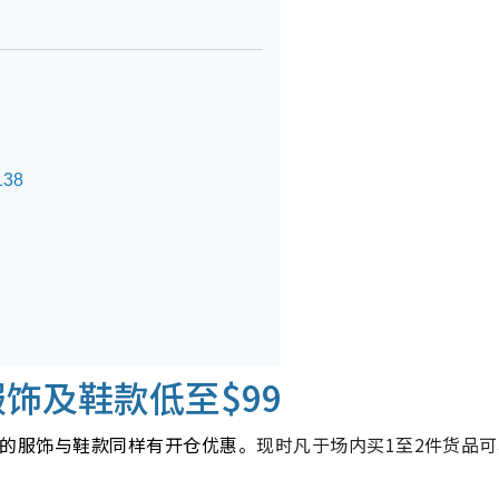
38
0
er服饰及鞋款低至$99
款式的服饰与鞋款同样有开仓优惠。
现时凡于场内买1至2件货品可
。