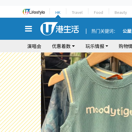
HK
Travel
Food
Beauty
热门关键词：
公屋
演唱会
优惠着数
玩乐情报
购物