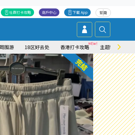
社群打卡攻略
商戶中心
下載 App
繁
简
周围游
18区好去处
香港打卡攻略
主题特集