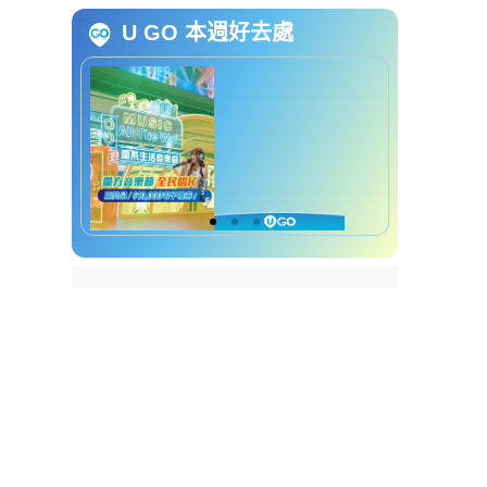
至$280
U GO 本週好去處
开仓优惠 | VIVOBAREFOOT赤足
鞋低至$600
开仓优惠 | Dickies袋款$199起
时代广场运动用品开仓详情