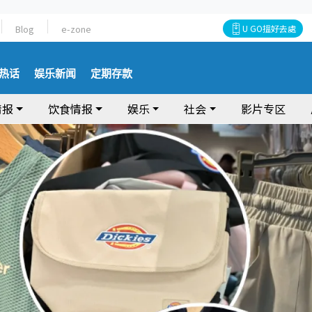
Blog
e-zone
U GO搵好去處
热话
娱乐新闻
定期存款
情报
饮食情报
娱乐
社会
影片专区