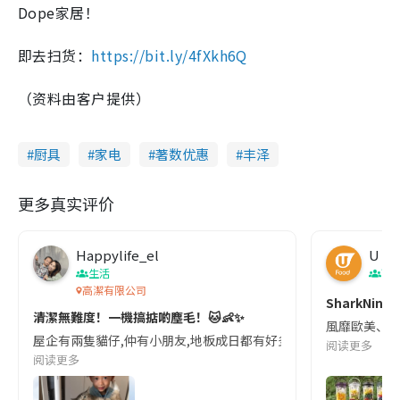
Dope家居！
即去扫货：
https://bit.ly/4fXkh6Q
（资料由客户提供）
厨具
家电
著数优惠
丰泽
更多真实评价
Happylife_el
U Fo
生活
西
高潔有限公司
SharkNi
清潔無難度！一機搞掂啲塵毛！🐱👶✨
風靡歐美、榮
屋企有兩隻貓仔,仲有小朋友,地板成日都有好多灰塵､貓砂､零食碎､頭髮😂
阅读更多
阅读更多