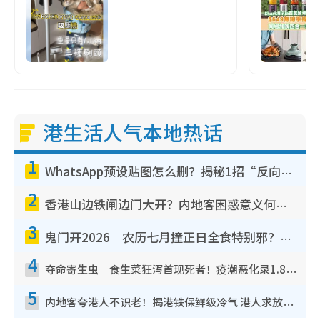
港生活人气本地热话
1
WhatsApp预设贴图怎么删？揭秘1招“反向操作”还原简洁界面 附3步实测教程
2
香港山边铁闸边门大开？内地客困惑意义何在！网友神回复：这种叫法理性防御
3
鬼门开2026｜农历七月撞正日全食特别邪？专家警告切忌做一事！揭4大禁忌+2招保平安
4
夺命寄生虫｜食生菜狂泻首现死者！疫潮恶化录1.8万宗病例 揭洗菜3大谬误
5
内地客夸港人不识老！揭港铁保鲜级冷气 港人求放过：别投诉