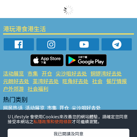
港玩港食港生活
活动展览
市集
开仓
尖沙咀好去处
铜锣湾好去处
元朗好去处
荃湾好去处
旺角好去处
社会
餐厅情报
户外郊游
社会福利
热门类别
网民热话
活动展览
市集
开仓
尖沙咀好去处
铜锣湾好去处
元朗好去处
荃湾好去处
旺角好去处
社会
U Lifestyle 會使用Cookies來改善您的網站體驗，請確定您同意
接受本網站之
私隱政策和使用條款
才可繼續瀏覽。
餐厅情报
户外郊游
热门标签
我已閱讀及同意