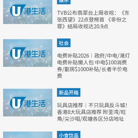
娱乐
TVB公布翡翠台上周收视：《东
张西望》22点登榜首 《非份之
罪》结局收视达20.9点
社会
电费补贴2026︱政府/中电/港灯
电费补贴懒人包 中电$100消费
券/劏房$1000补贴/长者半价电
费
新品开箱
玩具店推荐︱不只玩具反斗城！
香港8大玩具店推荐 附荃湾/旺
角/尖沙咀/观塘各区分店地址
小食饮品