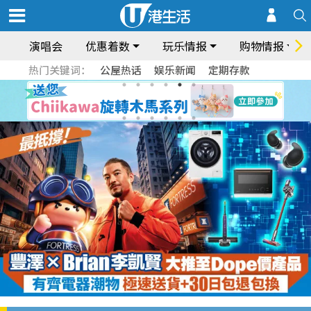
演唱会
优惠着数
玩乐情报
购物情报
热门关键词：
公屋热话
娱乐新闻
定期存款