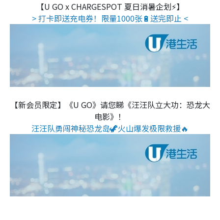
【U GO x CHARGESPOT 夏日消暑企划⚡】
> 打卡即送充电券！限量1000张🔋送完即止 <
【新会员限定】《U GO》请您睇《汪汪队立大功：恐龙大
电影》！
汪汪队勇闯神秘恐龙岛🦖火山爆发极限救援🔥