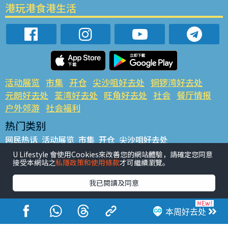
港玩港食港生活
活动展览
市集
开仓
尖沙咀好去处
铜锣湾好去处
元朗好去处
荃湾好去处
旺角好去处
社会
餐厅情报
户外郊游
社会福利
热门类别
网民热话
活动展览
市集
开仓
尖沙咀好去处
铜锣湾好去处
元朗好去处
荃湾好去处
旺角好去处
社会
U Lifestyle 會使用Cookies來改善您的網站體驗，請確定您同意
接受本網站之
私隱政策和使用條款
才可繼續瀏覽。
餐厅情报
户外郊游
热门标签
我已閱讀及同意
#UGO揾好去处
#人气活动推介
#美食社群热话
#亲子玩乐好去处
#ULifestyle应用程式
#限时抢
本周好去处
#UJetso礼物放送
#ULifestyle商户中心
#著数
#网络热话