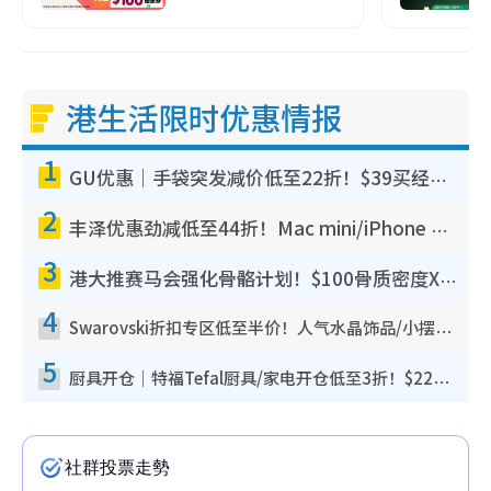
港生活限时优惠情报
1
GU优惠｜手袋突发减价低至22折！$39买经典波士顿包/饺子包！饰物同步减价$29起！
2
丰泽优惠劲减低至44折！Mac mini/iPhone 17 Pro大减价！厨房家电$220起
3
港大推赛马会强化骨骼计划！$100骨质密度X光检查 完成免费运动训练送超市礼券！附参加资格
4
Swarovski折扣专区低至半价！人气水晶饰品/小摆设$138起！迪士尼款/水晶高跟鞋都有优惠
5
厨具开仓｜特福Tefal厨具/家电开仓低至3折！$220起买平底锅/炒锅/汤锅！电饭煲/吸尘器/挂烫机$418起