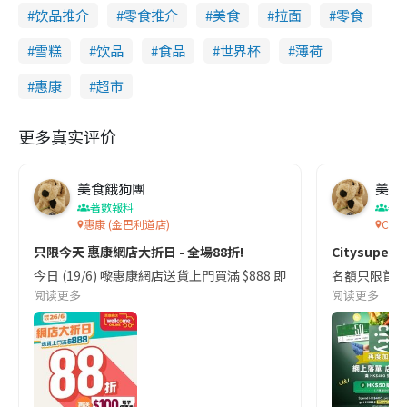
饮品推介
零食推介
美食
拉面
零食
雪糕
饮品
食品
世界杯
薄荷
惠康
超市
更多真实评价
美食餓狗團
美食
著數報料
著
惠康 (金巴利道店)
C!T
只限今天 惠康網店大折日 - 全場88折!
Citysupe
今日 (19/6) 嚟惠康網店送貨上門買滿 $888 即享 88 折,再送
名額只限首50
阅读更多
阅读更多