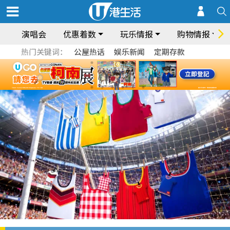
演唱会
优惠着数
玩乐情报
购物情报
热门关键词：
公屋热话
娱乐新闻
定期存款