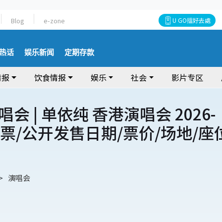
Blog
e-zone
U GO搵好去處
热话
娱乐新闻
定期存款
情报
饮食情报
娱乐
社会
影片专区
会 | 单依纯 香港演唱会 2026-
购票/公开发售日期/票价/场地/座
演唱会