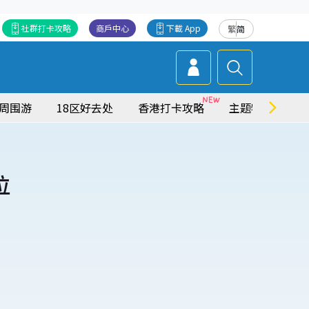
社群打卡攻略
商戶中心
下載 App
繁
简
周围游
18区好去处
香港打卡攻略
主题特集
位