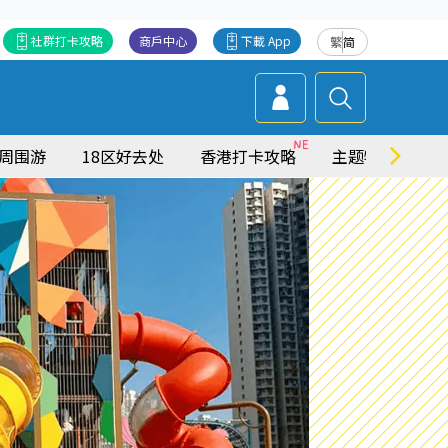
社群打卡攻略
商戶中心
下載 App
繁
简
周围游
18区好去处
香港打卡攻略
主题特集