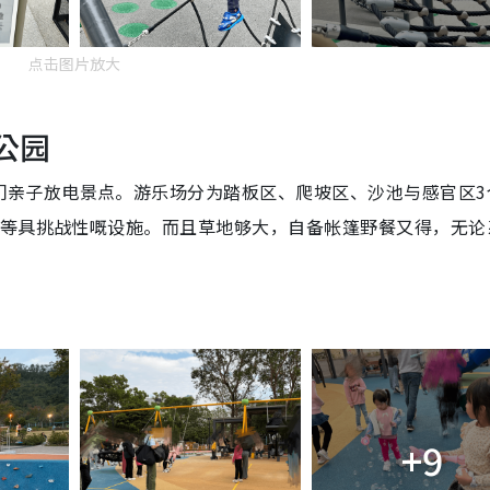
点击图片放大
谷公园
门亲子放电景点。游乐场分为踏板区、爬坡区、沙池与感官区3
网等具挑战性嘅设施。而且草地够大，自备帐篷野餐又得，无论
+9