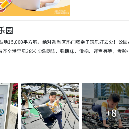
游乐园
占地15,000平方呎，绝对系当区热门嘅亲子玩乐好去处！公园
有齐全港罕见38米长绳网阵、弹跳床、滑梯、迷宫等等，考验
+8