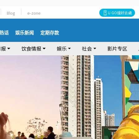
Blog
e-zone
U GO搵好去處
热话
娱乐新闻
定期存款
情报
饮食情报
娱乐
社会
影片专区