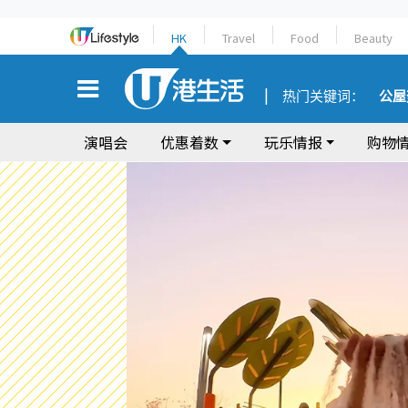
HK
Travel
Food
Beauty
热门关键词：
公屋
演唱会
优惠着数
玩乐情报
购物