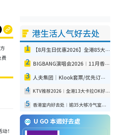
港生活人气好去处
1
分方
【8月生日优惠2026】全港85大食买玩著数攻略 自助餐/火锅放题同行免费＋诚品/DONKI送现金券
免费
2
BIGBANG演唱会2026︱11月香港启德开3场！实名制VIP申请、优先购票攻略
3
人夫集团｜Klook套票/优先订票/公开售票抢票攻略！附票价.购票连结.场地座位表
4
KTV推荐2026︱全港13大卡拉OK好去处！最低36元起 日语歌都有！(附地址+收费详情)
5
香港室内好去处︱逾35大够冷气室内好去处推荐 室内活动免费避雨无惧下雨
U GO 本週好去處
活动！