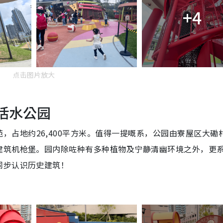
+4
点击图片放大
山活水公园
，占地约26,400平方米。值得一提嘅系，公园由寮屋区大磡
建筑机枪堡。园内除咗种有多种植物及宁静清幽环境之外，更
同步认识历史建筑！