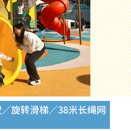
呎／旋转滑梯／38米长绳网