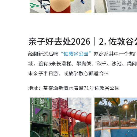
亲子好去处2026｜2. 佐敦
经翻新过后嘅
“佐敦谷公园”
亦都系其中一个热
域，设有5米长滑梯、攀爬架、秋千、沙池、绳
末亲子半日游、或放学散心都适合～
地址：茶寮坳新清水湾道71号佐敦谷公园