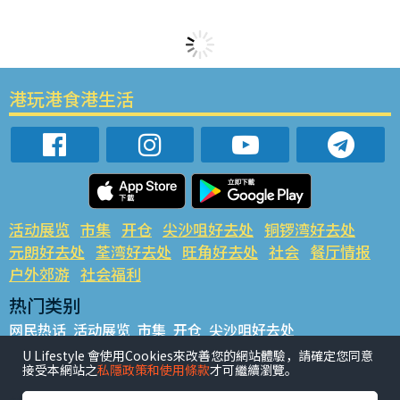
港玩港食港生活
活动展览
市集
开仓
尖沙咀好去处
铜锣湾好去处
元朗好去处
荃湾好去处
旺角好去处
社会
餐厅情报
户外郊游
社会福利
热门类别
网民热话
活动展览
市集
开仓
尖沙咀好去处
铜锣湾好去处
元朗好去处
荃湾好去处
旺角好去处
社会
U Lifestyle 會使用Cookies來改善您的網站體驗，請確定您同意
接受本網站之
私隱政策和使用條款
才可繼續瀏覽。
餐厅情报
户外郊游