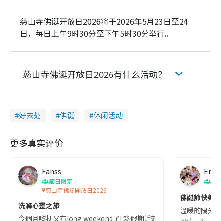
慈山寺佛诞开放日2026将于2026年5月23日至24
日，每日上午9时30分至下午5时30分举行。
慈山寺佛诞开放日2026有什么活动？
好去处
佛诞
休闲活动
更多真实评价
Fanss
Emm
節日限定
節
慈山寺佛誕開放日2026
佛誕節快樂
洗滌心靈之旅
溫暖的陽光普
今個月嚟梗又有long weekend了! 趁假期近郊遊,一年一度應節活動｢
阅读更多