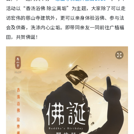
活动以“香汤浴佛 除尘离垢”为主题，大家除了可以走
访宏伟的慈山寺建筑外，更可以亲身体验浴佛、参与法
会及供斋，洗涤内心尘垢。即带同亲友一同前往广植福
田，共贺佛诞！