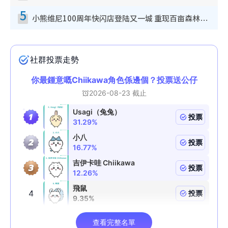
5
小熊维尼100周年快闪店登陆又一城 重现百亩森林经典场景／独家限定盲盒登场／专属DIY香水