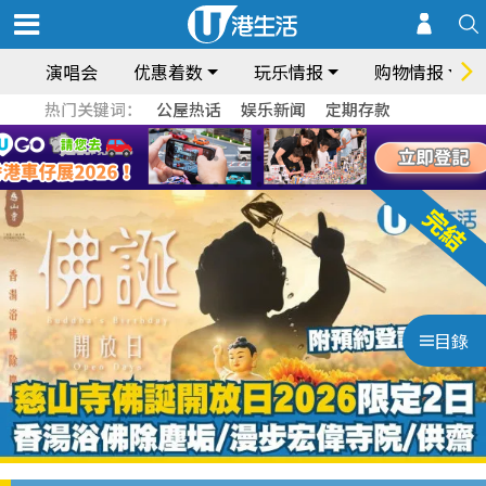
演唱会
优惠着数
玩乐情报
购物情报
热门关键词：
公屋热话
娱乐新闻
定期存款
目錄