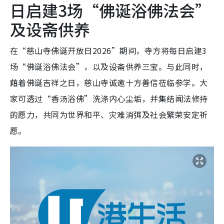
日启建3场“佛诞浴佛法会”
及设斋供养
在“慈山寺佛诞开放日2026”期间，寺方将每日启建3
场“佛诞浴佛法会”，以及设斋供养三宝。与此同时，
藉着佛诞吉祥之日，慈山寺诚邀十方善信莅临参学。大
家可透过“香汤浴佛”洗涤内心尘垢，并集结闻法修持
的愿力，共同为世界和平、灾难消弭及社会繁荣安定祈
愿。