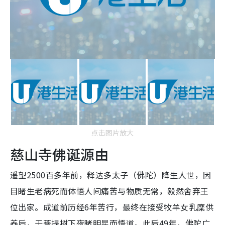
点击图片放大
慈山寺佛诞源由
遥望2500百多年前，释达多太子（佛陀）降生人世，因
目睹生老病死而体悟人间痛苦与物质无常，毅然舍弃王
位出家。成道前历经6年苦行，最终在接受牧羊女乳糜供
养后，于菩提树下夜睹明星而悟道。此后49年，佛陀广