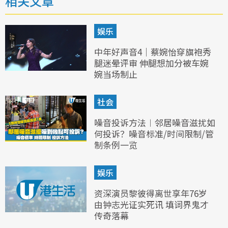
相关文章
娱乐
中年好声音4｜蔡婉怡穿旗袍秀
腿迷晕评审 伸腿想加分被车婉
婉当场制止
社会
噪音投诉方法︱邻居噪音滋扰如
何投诉？噪音标准/时间限制/管
制条例一览
娱乐
资深演员黎彼得离世享年76岁
由钟志光证实死讯 填词界鬼才
传奇落幕