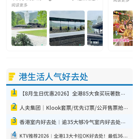
阅读更多
港生活人气好去处
1
【8月生日优惠2026】全港85大食买玩著数攻略 自助餐/火锅放题同行免费＋诚品/DONKI送现金券
2
人夫集团｜Klook套票/优先订票/公开售票抢票攻略！附票价.购票连结.场地座位表
3
香港室内好去处︱逾35大够冷气室内好去处推荐 室内活动免费避雨无惧下雨
4
KTV推荐2026︱全港13大卡拉OK好去处！最低36元起 日语歌都有！(附地址+收费详情)