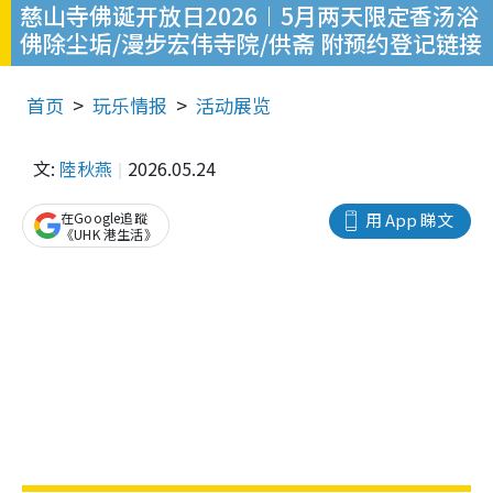
慈山寺佛诞开放日2026︱5月两天限定香汤浴
佛除尘垢/漫步宏伟寺院/供斋 附预约登记链接
首页
玩乐情报
活动展览
文:
陸秋燕
2026.05.24
在Google追蹤
用 App 睇文
《UHK 港生活》