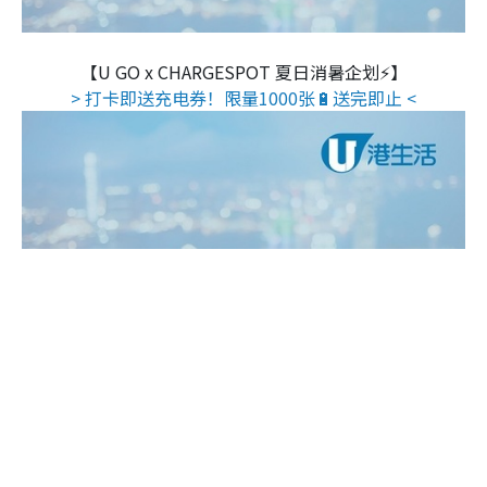
【U GO x CHARGESPOT 夏日消暑企划⚡】
> 打卡即送充电券！限量1000张🔋送完即止 <