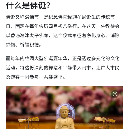
什么是佛诞？
佛诞又称浴佛节，是纪念佛陀释迦牟尼诞生的传统节
日，固定在每年农历四月初八举行。在这天，佛教徒会
以香汤灌沐太子佛像，这个仪式象征着净化身心、消除
烦恼、祈福积德。
而每年的维园大型佛诞嘉年华，正是透过多元化的文化
活动，将这份深刻的禅意和平静带入闹市，让广大市民
及游客一同参与，共襄盛举。