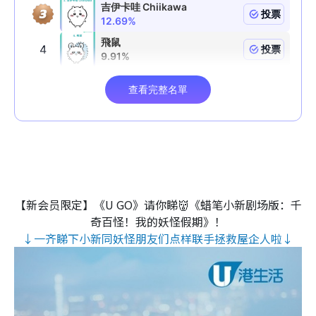
【新会员限定】《U GO》请你睇👹《蜡笔小新剧场版：千
奇百怪！我的妖怪假期》！
↓一齐睇下小新同妖怪朋友们点样联手拯救屋企人啦↓