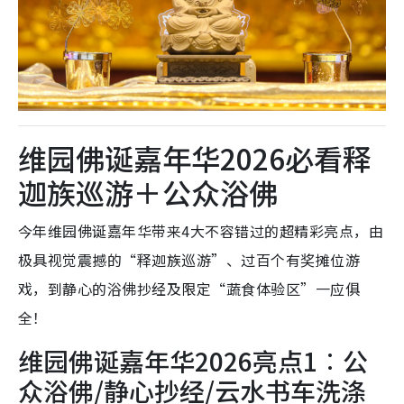
维园佛诞嘉年华2026必看释
迦族巡游＋公众浴佛
今年维园佛诞嘉年华带来4大不容错过的超精彩亮点，由
极具视觉震撼的“释迦族巡游”、过百个有奖摊位游
戏，到静心的浴佛抄经及限定“蔬食体验区”一应俱
全！
维园佛诞嘉年华2026亮点1︰公
众浴佛/静心抄经/云水书车洗涤