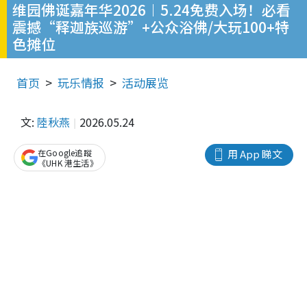
维园佛诞嘉年华2026︱5.24免费入场！必看
震撼“释迦族巡游”+公众浴佛/大玩100+特
色摊位
首页
玩乐情报
活动展览
文:
陸秋燕
2026.05.24
在Google追蹤
用 App 睇文
《UHK 港生活》