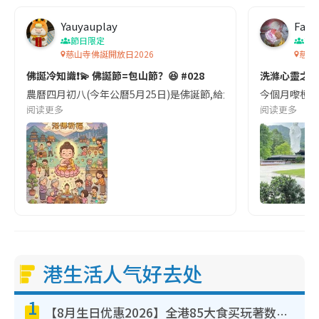
Yauyauplay
Fans
節日限定
節
慈山寺佛誕開放日2026
慈山
佛誕冷知識❗️💫 佛誕節=包山節？😆 #028
洗滌心靈之
農曆四月初八(今年公曆5月25日)是佛誕節,給大家說2個有趣的冷知識: 1
今個月嚟梗又有
阅读更多
阅读更多
港生活人气好去处
1
【8月生日优惠2026】全港85大食买玩著数攻略 自助餐/火锅放题同行免费＋诚品/DONKI送现金券