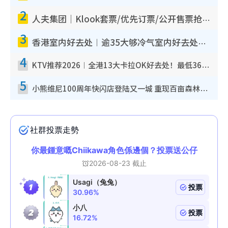
2
人夫集团｜Klook套票/优先订票/公开售票抢票攻略！附票价.购票连结.场地座位表
3
香港室内好去处︱逾35大够冷气室内好去处推荐 室内活动免费避雨无惧下雨
4
KTV推荐2026︱全港13大卡拉OK好去处！最低36元起 日语歌都有！(附地址+收费详情)
5
小熊维尼100周年快闪店登陆又一城 重现百亩森林经典场景／独家限定盲盒登场／专属DIY香水