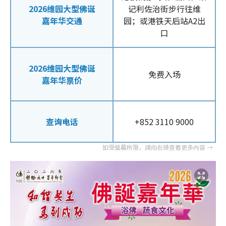
2026维园大型佛诞
记利佐治街步行往维
嘉年华交通
园；或港铁天后站A2出
口
2026维园大型佛诞
免费入场
嘉年华票价
查询电话
+852 3110 9000