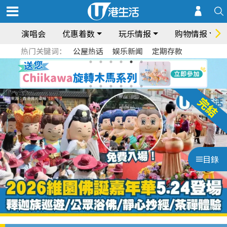
演唱会
优惠着数
玩乐情报
购物情报
热门关键词：
公屋热话
娱乐新闻
定期存款
目錄