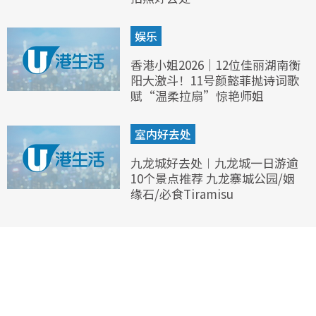
娱乐
香港小姐2026｜12位佳丽湖南衡
阳大激斗！11号颜懿菲抛诗词歌
赋“温柔拉扇”惊艳师姐
室内好去处
九龙城好去处︱九龙城一日游逾
10个景点推荐 九龙寨城公园/姻
缘石/必食Tiramisu