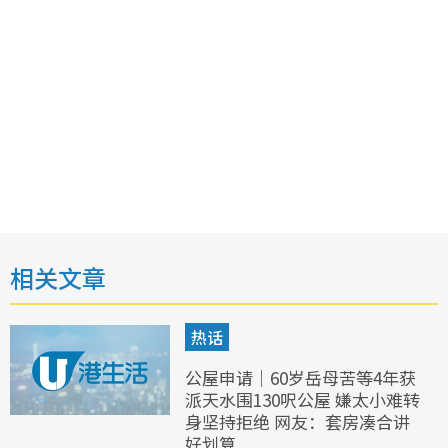
相关文章
热话
公屋申请｜60岁岳母苦等4年获
派天水围130呎公屋 嫌太小难转
身坚持拒绝 网友：套房凑合讲
好划算