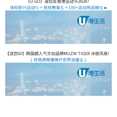
《U GO》请您去香港运动节2026！
体验新兴运动💦＋竞技赛事💪＋100+运动用品摊位🔥
【送您🐯】韩国超人气文创品牌MUZIK TIGER 冰感风扇！
↓将萌虎嘅慵懒疗愈带返屋企↓