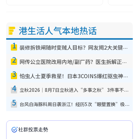
港生活人气本地热话
1
装修拆铁闸随时变贼人目标？网友揭2大关键用途：装新款等于白装？附新旧铁闸分别
2
网传公立医院改用内地/副厂药？医生拆解正副厂分别，揭4类人换药随时出事
3
怕虫人士夏季救星！日本3COINS爆红驱虫神器$45起 1招“全程免触碰”轻松搞定小强
4
立秋2026｜8月7日立秋进入“多事之秋” 3件事不可做！专家教6招开运 清杂物／钱包纳气接好运
5
台风白海豚料周日袭浙江！经历5次“眼壁置换”极罕见 成登陆内地最长途台风