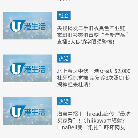
社会
央视揭发二手旧衣黑色产业链
霉斑旧衫零消毒变“全新产品”
直播3大促销字眼须警惕！
热话
北上看牙中伏｜港女深圳$2,000
杜牙根惊觉被骗 复诊3次照CT惊
揭神经未杜清！
热话
淘宝中招︱Threads疯传“最坑
买家秀”！Chiikawa中辐射？
LinaBell变“纸扎”吓坏网友