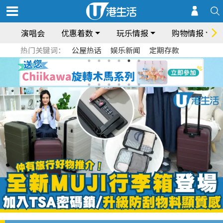
演唱会
优惠着数
玩乐情报
购物情报
热门关键词：
公屋热话
娱乐新闻
定期存款