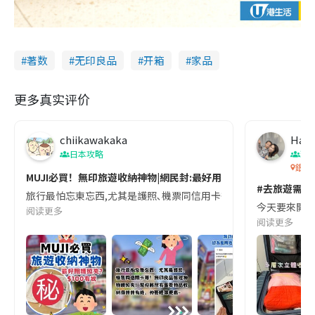
著数
无印良品
开箱
家品
更多真实评价
chiikawakaka
Happ
日本攻略
珠
銀城
MUJI必買！無印旅遊收納神物|網民封:最好用護照夾！$100有找
#去旅遊需要
旅行最怕忘東忘西,尤其是護照､機票同信用卡等!無印良品旅遊神物護照夾!
今天要來開箱分
阅读更多
阅读更多