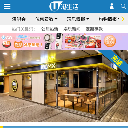
演唱会
优惠着数
玩乐情报
购物情报
热门关键词：
公屋热话
娱乐新闻
定期存款