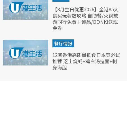
【8月生日优惠2026】全港85大
食买玩著数攻略 自助餐/火锅放
题同行免费＋诚品/DONKI送现
金券
餐厅情报
12间香港高质量抵食日本菜必试
推荐 芝士烧蚝+鸡白汤拉面+刺
身海胆