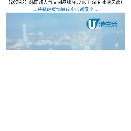
【送您🐯】韩国超人气文创品牌MUZIK TIGER 冰感风扇！
↓将萌虎嘅慵懒疗愈带返屋企↓