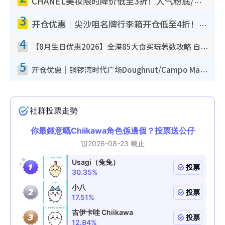
CHANEL美妆限时降价低至3折！人气粉底/唇膏/精华液低至$275！COCO香水都有平
3
开仓优惠｜尖沙咀名牌行李箱开仓低至4折！一连5日 American Tourister/ace./Hallmark $200起
4
【8月生日优惠2026】全港85大食买玩著数攻略 自助餐/火锅放题同行免费＋诚品/DONKI送现金券
5
开仓优惠｜铜锣湾时代广场Doughnut/Campo Marzio开仓低至1折！背囊、书包、手袋劈价$200起