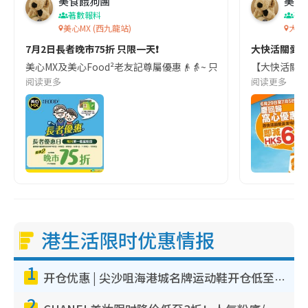
美食餓狗團
美食
著數報料
著
美心MX (西九龍站)
大快
7月2日長者晚市75折 只限一天❗
大快活關愛
美心MX及美心Food²老友記尊屬優惠👴👵~ 只要出示長者咭､樂悠
【大快活關愛長
阅读更多
阅读更多
港生活限时优惠情报
1
开仓优惠 | 尖沙咀海港城名牌运动鞋开仓低至1折！On鞋$899起/Joy&Peace鞋履$98起
2