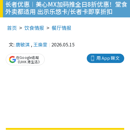
长者优惠︱美心MX加码推全日8折优惠！堂食
外卖都适用 出示乐悠卡/长者卡即享折扣
首页
饮食情报
餐厅情报
文:
唐敏淇
,
王煥雯
2026.05.15
在Google追蹤
用 App 睇文
《UHK 港生活》