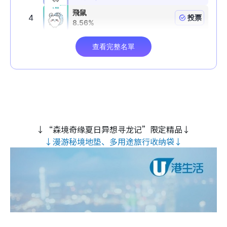
↓“森境奇缘夏日异想寻龙记”限定精品↓
↓漫游秘境地垫、多用途旅行收纳袋↓