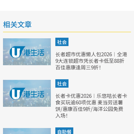
相关文章
社会
长者超市优惠懒人包2026︱全港
9大连锁超市凭长者卡低至88折
百佳惠康逢周三9折！
社会
长者卡优惠2026︱乐悠咭长者卡
食买玩逾60项优惠 麦当劳送薯
饼/惠康百佳9折/海洋公园免费
入场！
自助餐