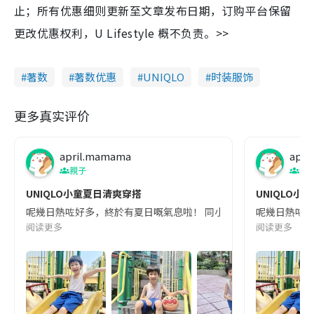
止；所有优惠细则更新至文章发布日期，订购平台保留
更改优惠权利，U Lifestyle 概不负责。>>
著数
著数优惠
UNIQLO
时装服饰
更多真实评价
april.mamama
apri
親子
親
UNIQLO小童夏日清爽穿搭
UNIQLO小
呢幾日熱咗好多，終於有夏日嘅氣息啦！ 同小朋友去公園玩，佢哋都玩到出晒汗，所以
呢幾日熱咗好多
阅读更多
阅读更多