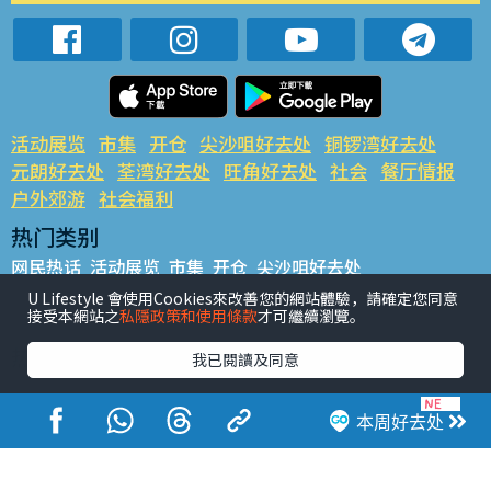
活动展览
市集
开仓
尖沙咀好去处
铜锣湾好去处
元朗好去处
荃湾好去处
旺角好去处
社会
餐厅情报
户外郊游
社会福利
热门类别
网民热话
活动展览
市集
开仓
尖沙咀好去处
铜锣湾好去处
元朗好去处
荃湾好去处
旺角好去处
社会
U Lifestyle 會使用Cookies來改善您的網站體驗，請確定您同意
接受本網站之
私隱政策和使用條款
才可繼續瀏覽。
餐厅情报
户外郊游
热门标签
我已閱讀及同意
#UGO揾好去处
#人气活动推介
#美食社群热话
#亲子玩乐好去处
#ULifestyle应用程式
#限时抢
本周好去处
#UJetso礼物放送
#ULifestyle商户中心
#著数
#网络热话
香港经济日报版权所有©2026