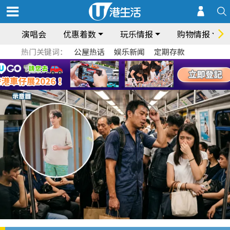
演唱会
优惠着数
玩乐情报
购物情报
热门关键词：
公屋热话
娱乐新闻
定期存款