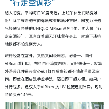
“行走空调衫”
踏入初夏，平均每日30度高温，上班午休出门酷夏难
耐！除了穿着透气的棉质或亚麻质地衣服，网友力推透
气轻薄又亲肤的UNIQLO AIRism系列T恤，更大赞“行
走空调衫”，直言穿着后无汗味留在身上，就算下班挤
地铁都不怕臭到旁人。
旅行经常在室外，又热又闷极难忍，必备一、两件
AIRism看门口，布料自带凉爽触感，又轻薄速干，就算
外游带几件吊带背心或T恤作后备衫都不怕占重量及空
间。即使在酒店洗手盆手洗，隔日即干超方便。如果户
外行程多，建议入手AIRism 抗 UV 拉链连帽外套，现时
特价只要149元。