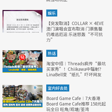
娱乐
【突发取消】COLLAR × 4EVE
澳门演唱会宣布取消 门票售罄
仍难逃厄运 乐迷怒轰“不可抗
力”
热话
淘宝中招︱Threads疯传“最坑
买家秀”！Chiikawa中辐射？
LinaBell变“纸扎”吓坏网友
室内好去处
Board Game Cafe︱7大香港
Board Game Cafe推荐 158元起
玩全日 旺角/观塘/荃湾