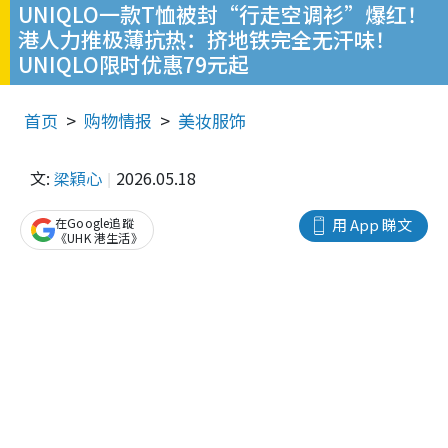
UNIQLO一款T恤被封“行走空调衫”爆红！
港人力推极薄抗热：挤地铁完全无汗味！
UNIQLO限时优惠79元起
首页
购物情报
美妆服饰
文:
梁穎心
2026.05.18
在Google追蹤
用 App 睇文
《UHK 港生活》