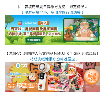
↓“森境奇缘夏日异想寻龙记”限定精品↓
↓漫游秘境地垫、多用途旅行收纳袋↓
【送您🐯】韩国超人气文创品牌MUZIK TIGER 冰感风扇！
↓将萌虎嘅慵懒疗愈带返屋企↓