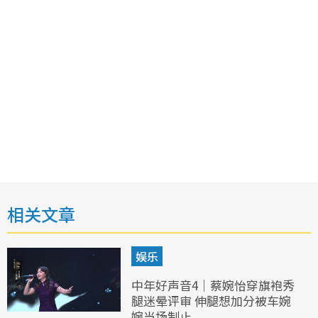
相关文章
娱乐
中年好声音4｜蔡婉怡穿旗袍秀
腿迷晕评审 伸腿想加分被车婉
婉当场制止