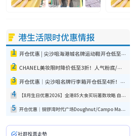
港生活限时优惠情报
1
开仓优惠 | 尖沙咀海港城名牌运动鞋开仓低至1折！On鞋$899起/Joy&Peace鞋履$98起
2
CHANEL美妆限时降价低至3折！人气粉底/唇膏/精华液低至$275！COCO香水都有平
3
开仓优惠｜尖沙咀名牌行李箱开仓低至4折！一连5日 American Tourister/ace./Hallmark $200起
4
【8月生日优惠2026】全港85大食买玩著数攻略 自助餐/火锅放题同行免费＋诚品/DONKI送现金券
5
开仓优惠｜铜锣湾时代广场Doughnut/Campo Marzio开仓低至1折！背囊、书包、手袋劈价$200起