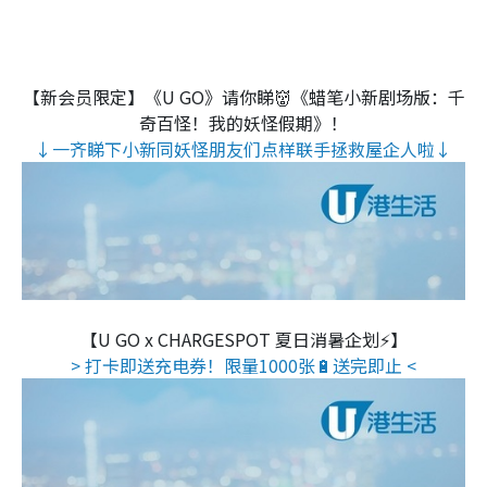
【新会员限定】《U GO》请你睇👹《蜡笔小新剧场版：千
奇百怪！我的妖怪假期》！
↓一齐睇下小新同妖怪朋友们点样联手拯救屋企人啦↓
【U GO x CHARGESPOT 夏日消暑企划⚡】
> 打卡即送充电券！限量1000张🔋送完即止 <