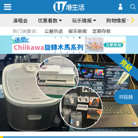
演唱会
优惠着数
玩乐情报
购物情报
热门关键词：
公屋热话
娱乐新闻
定期存款
目錄