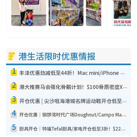
港生活限时优惠情报
1
丰泽优惠劲减低至44折！Mac mini/iPhone 17 Pro大减价！厨房家电$220起
2
港大推赛马会强化骨骼计划！$100骨质密度X光检查 完成免费运动训练送超市礼券！附参加资格
3
开仓优惠 | 尖沙咀海港城名牌运动鞋开仓低至1折！On鞋$899起/Joy&Peace鞋履$98起
4
开仓优惠｜铜锣湾时代广场Doughnut/Campo Marzio开仓低至1折！背囊、书包、手袋劈价$200起
5
厨具开仓｜特福Tefal厨具/家电开仓低至3折！$220起买平底锅/炒锅/汤锅！电饭煲/吸尘器/挂烫机$418起