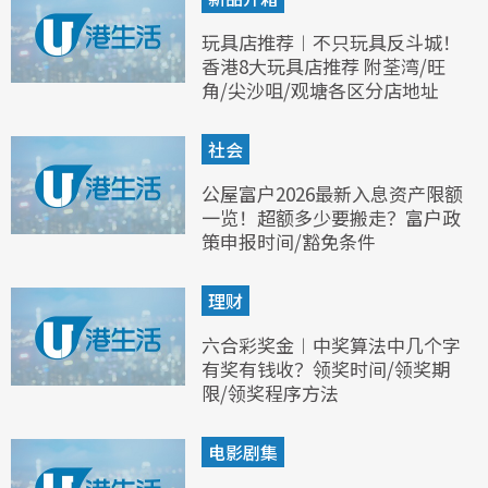
玩具店推荐︱不只玩具反斗城！
香港8大玩具店推荐 附荃湾/旺
角/尖沙咀/观塘各区分店地址
社会
公屋富户2026最新入息资产限额
一览！超额多少要搬走？富户政
策申报时间/豁免条件
理财
六合彩奖金︱中奖算法中几个字
有奖有钱收？领奖时间/领奖期
限/领奖程序方法
电影剧集