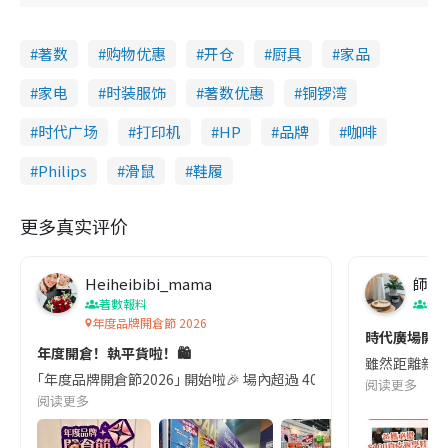
著数
购物优惠
开仓
厨具
家品
家电
时装服饰
著数优惠
铜锣湾
时代广场
打印机
HP
品牌
咖啡
Philips
滑鼠
鞋履
更多真实评价
Heiheibibi_mama
師奶
著數報料
親
年度品牌開倉節 2026
時代廣場開倉
年度開倉！執平貨啦！🛍️
雖然距離新學
｢年度品牌開倉節2026｣ 開始啦🎉 場內超過 400 個展檔,多款高性價
阅读更多
阅读更多