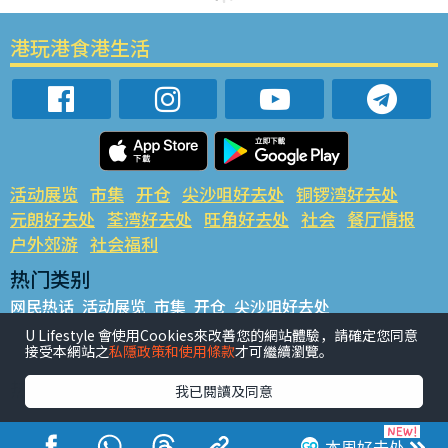
港玩港食港生活
活动展览
市集
开仓
尖沙咀好去处
铜锣湾好去处
元朗好去处
荃湾好去处
旺角好去处
社会
餐厅情报
户外郊游
社会福利
热门类别
网民热话
活动展览
市集
开仓
尖沙咀好去处
铜锣湾好去处
元朗好去处
荃湾好去处
旺角好去处
社会
U Lifestyle 會使用Cookies來改善您的網站體驗，請確定您同意
接受本網站之
私隱政策和使用條款
才可繼續瀏覽。
餐厅情报
户外郊游
热门标签
我已閱讀及同意
#UGO揾好去处
#人气活动推介
#美食社群热话
#亲子玩乐好去处
#ULifestyle应用程式
#限时抢