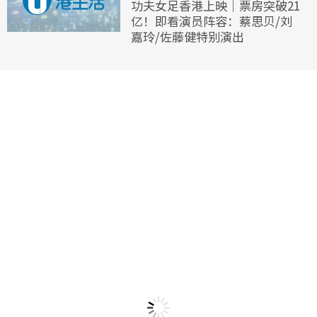
功夫女足香港上映｜票房突破21
亿！即看演员阵容：蔡思贝/刘
嘉玲/佐藤健特别演出