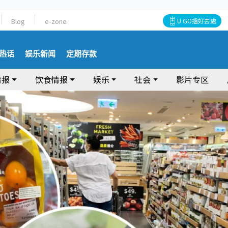
Blog
e-zone
U GO搵好去處
热话
娱乐新闻
定期存款
情报
饮食情报
娱乐
社会
影片专区