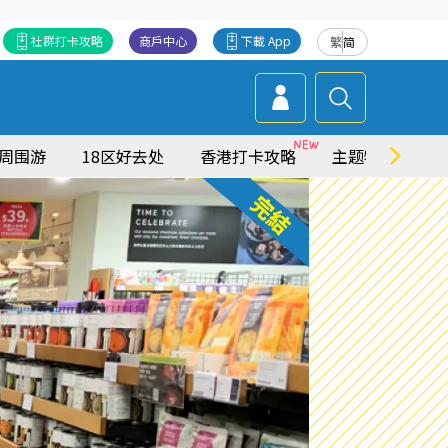
社群打卡攻略
商戶中心
下載 App
繁
简
周围游
18区好去处
香港打卡攻略
主题特集