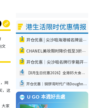
港生活限时优惠情报
1
食
开仓优惠 | 尖沙咀海港城名牌运动鞋开仓低至1折！On鞋$899起/Joy&Peace鞋履$98起
内文
2
CHANEL美妆限时降价低至3折！人气粉底/唇膏/精华液低至$275！COCO香水都有平
3
开仓优惠｜尖沙咀名牌行李箱开仓低至4折！一连5日 American Tourister/ace./Hallmark $200起
4
【8月生日优惠2026】全港85大食买玩著数攻略 自助餐/火锅放题同行免费＋诚品/DONKI送现金券
5
日，网
开仓优惠｜铜锣湾时代广场Doughnut/Campo Marzio开仓低至1折！背囊、书包、手袋劈价$200起
买，这
U GO 本週好去處
！大家