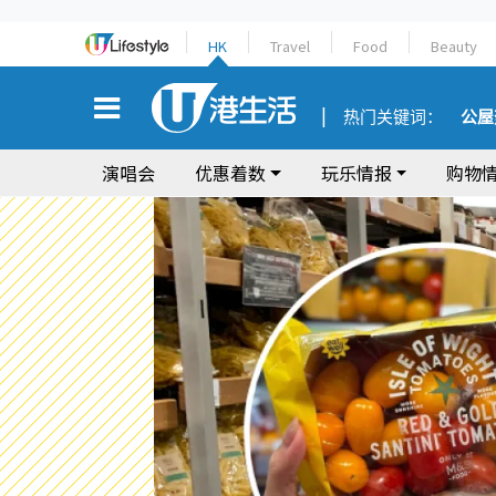
HK
Travel
Food
Beauty
热门关键词：
公屋
演唱会
优惠着数
玩乐情报
购物