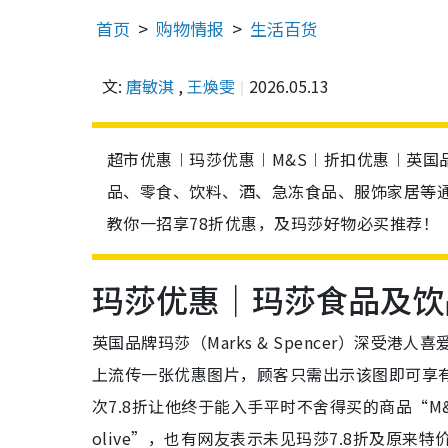
首页
购物情报
生活百货
文:
唐敏淇
,
王煥雯
2026.05.13
超市优惠︱玛莎优惠︱M&S︱折扣优惠︱英国品牌玛
品、零食、饮料、酒、急冻食品、服饰家居等通
教你一招享78折优惠，及玛莎好物必买推荐！
玛莎优惠｜玛莎食品及饮品
英国品牌玛莎（Marks & Spencer）深
上流传一张优惠图片，顾客只需出示该图即可享有
次7.8折让他终于能入手平时不舍得买的商品“M&
olive”，也有网友表示未见玛莎7.8折及原来