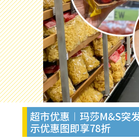
超市优惠︱玛莎M&S突
示优惠图即享78折