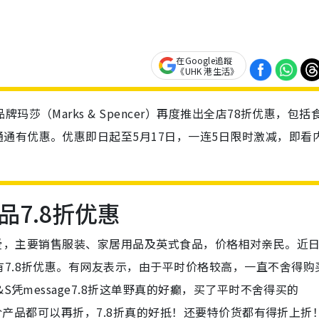
在Google追蹤
《UHK 港生活》
莎（Marks & Spencer）再度推出全店78折优惠，包括
通有优惠。优惠即日起至5月17日，一连5日限时激减，即看
7.8折优惠
受港人喜爱，主要销售服装、家居用品及英式食品，价格相对亲民。近
7.8折优惠。有网友表示，由于平时价格较高，一直不舍得购
S凭message7.8折这单野真的好癫，买了平时不舍得买的
特价产品都可以再折，7.8折真的好抵！还要特价货都有得折上折