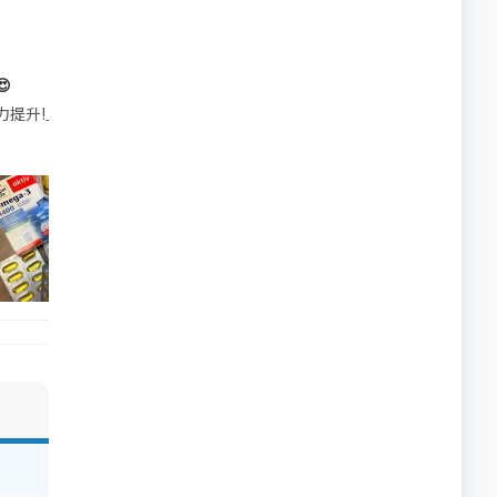

帶的行動電源機身已標示「10000mAh」，卻仍被要求當場丟棄，讓他
注力提升!｣ 長時間對住電腦､剪片寫稿,成日覺得眼睛乾澀､腦袋好似｢斷線｣｡試咗
好多鮮為人知嘅好處：減肥、消水腫、降血脂、美白養顏👇 冬瓜5大功效✨ 1️⃣ 利尿