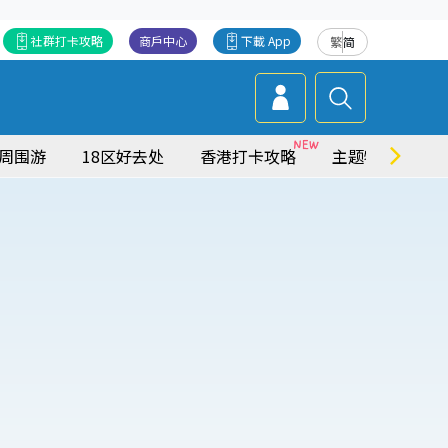
社群打卡攻略
商戶中心
下載 App
繁
简
周围游
18区好去处
香港打卡攻略
主题特集