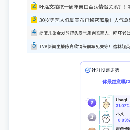
2
叶泓文拍拖一周年亲口否认情侣关系？！
3
30岁男艺人低调宣布已秘密离巢！人气
4
简淑儿染金发剪短头发气质判若两人！吓坏老
5
TVB新闻主播陈嘉欣镜头前罕见失守！遭林超