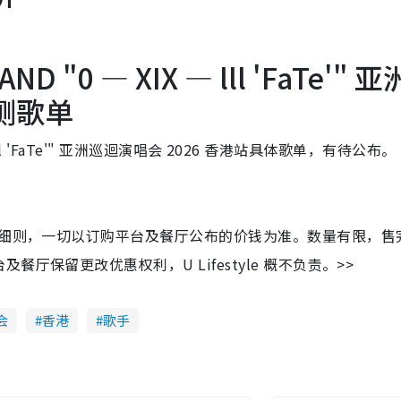
。
ND "0 — XIX — lll 'FaTe'" 
预测歌单
lll 'FaTe'" 亚洲巡迴演唱会 2026 香港站具体歌单，有待公布。
及细则，一切以订购平台及餐厅公布的价钱为准。数量有限，售
保留更改优惠权利，U Lifestyle 概不负责。>>
会
香港
歌手