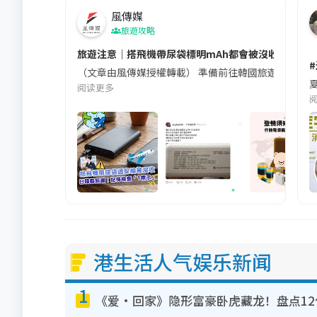
風傳媒
旅遊攻略
旅遊注意｜搭飛機帶尿袋標明mAh都會被沒收😱出發前
（文章由風傳媒授權轉載） 準備前往韓國旅遊的民眾，
夏
阅读更多
港生活人气娱乐新闻
1
《爱·回家》隐形富豪卧虎藏龙！盘点1