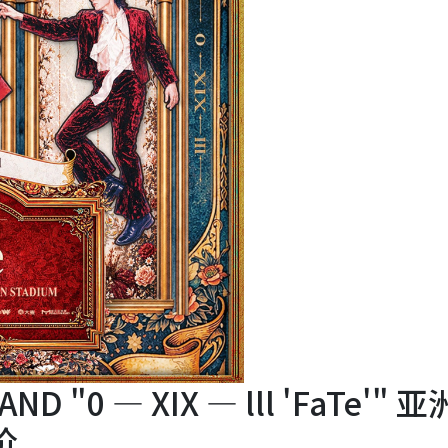
ND "0 — XIX — lll 'FaTe'" 
价