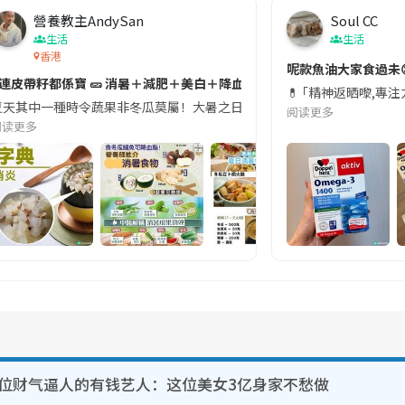
營養教主AndySan
Soul CC
生活
生活
香港
切記檢查「1標示」🚨
呢款魚油大家食過未
#連皮帶籽都係寶 🥒 消暑＋減肥＋美白＋降血脂
近期要特別留意隨身行李中的行動電源。一名旅客日前在機場安檢時，明明攜
💊 ｢精神返晒嚟,專
天其中一種時令蔬果非冬瓜莫屬！大暑之日，點都要飲碗冬瓜湯消暑解渴！除了解暑，冬瓜仲有
阅读更多
阅读更多
2位财气逼人的有钱艺人：这位美女3亿身家不愁做