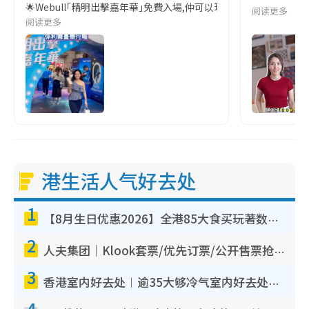
🌟Webull｢精明出擊嘉年華｣免費入場,仲可以玩遊戲贏禮物🎁! 
阅读更多
阅读更多
港生活人气好去处
1
【8月生日优惠2026】全港85大食买玩著数攻略 自助餐/火锅放题同行免费＋诚品/DONKI送现金券
2
人夫集团｜Klook套票/优先订票/公开售票抢票攻略！附票价.购票连结.场地座位表
3
香港室内好去处︱逾35大够冷气室内好去处推荐 室内活动免费避雨无惧下雨
4