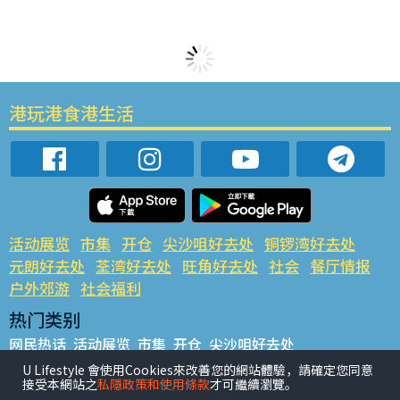
港玩港食港生活
活动展览
市集
开仓
尖沙咀好去处
铜锣湾好去处
元朗好去处
荃湾好去处
旺角好去处
社会
餐厅情报
户外郊游
社会福利
热门类别
网民热话
活动展览
市集
开仓
尖沙咀好去处
铜锣湾好去处
元朗好去处
荃湾好去处
旺角好去处
社会
U Lifestyle 會使用Cookies來改善您的網站體驗，請確定您同意
接受本網站之
私隱政策和使用條款
才可繼續瀏覽。
餐厅情报
户外郊游