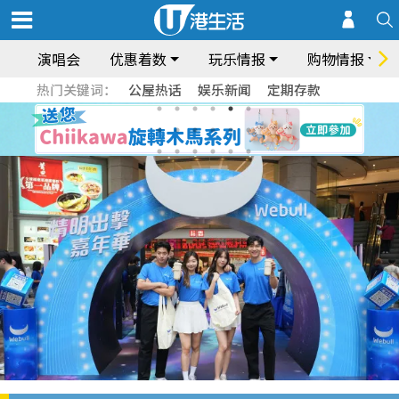
演唱会
优惠着数
玩乐情报
购物情报
热门关键词：
公屋热话
娱乐新闻
定期存款