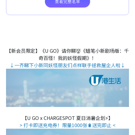
【新会员限定】《U GO》请你睇👹《蜡笔小新剧场版：千
奇百怪！我的妖怪假期》！
↓一齐睇下小新同妖怪朋友们点样联手拯救屋企人啦↓
【U GO x CHARGESPOT 夏日消暑企划⚡】
> 打卡即送充电券！限量1000张🔋送完即止 <