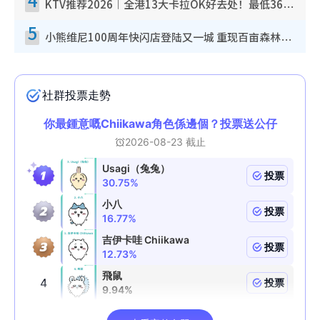
KTV推荐2026︱全港13大卡拉OK好去处！最低36元起 日语歌都有！(附地址+收费详情)
5
小熊维尼100周年快闪店登陆又一城 重现百亩森林经典场景／独家限定盲盒登场／专属DIY香水