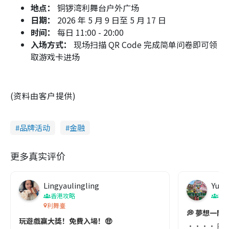
地点：
铜锣湾利舞台户外广场
日期：
2026 年 5 月 9 日至 5 月 17 日
时间：
每日 11:00 - 20:00
入场方式：
现场扫描 QR Code 完成简单问卷即可领
取游戏卡进场
(资料由客户提供)
品牌活动
金融
更多真实评价
Lingyaulingling
Yuen
香港攻略
吹
利舞臺
💭 夢想一開
玩遊戲贏大獎！免費入場！🤑
•••• Pep