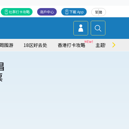
社群打卡攻略
商戶中心
下載 App
繁
简
周围游
18区好去处
香港打卡攻略
主题特集
唱
票