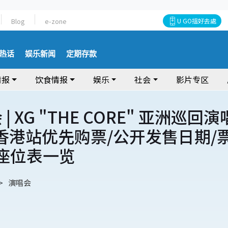
Blog
e-zone
U GO搵好去處
热话
娱乐新闻
定期存款
情报
饮食情报
娱乐
社会
影片专区
| XG "THE CORE" 亚洲巡回演
6 香港站优先购票/公开发售日期/
/座位表一览
演唱会