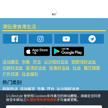
港玩港食港生活
活动展览
市集
开仓
尖沙咀好去处
铜锣湾好去处
元朗好去处
荃湾好去处
旺角好去处
社会
餐厅情报
户外郊游
社会福利
热门类别
网民热话
活动展览
市集
开仓
尖沙咀好去处
铜锣湾好去处
元朗好去处
荃湾好去处
旺角好去处
社会
U Lifestyle 會使用Cookies來改善您的網站體驗，請確定您同意
接受本網站之
私隱政策和使用條款
才可繼續瀏覽。
餐厅情报
户外郊游