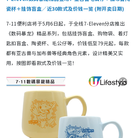
瓷杯＋挂饰盲盒／近30款式及价钱一览 (附开卖日期)
7-11便利店将于5月6日起，于全线7-Eleven分店推出
《数码暴龙》精品系列，包括挂饰盲盒、购物袋、着灯
匙扣盲盒、陶瓷杯、毛公仔等，价钱低至79元起，每款
都有亚古兽与加布兽等经典角色元素，设计精美又实
用，按图即看款式及价钱一览！