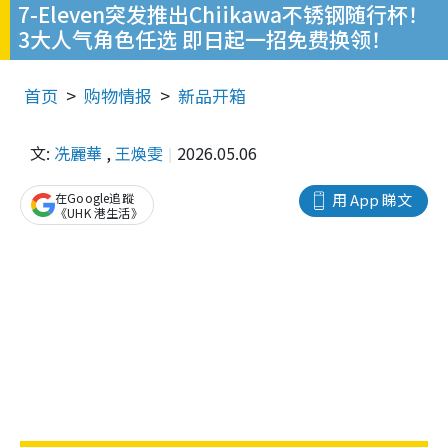
7-Eleven突发推出Chiikawa不锈钢随行杯！
3大人气角色任选 即日起一招免费换领！
首页
购物情报
新品开箱
文:
冼麗華
,
王煥雯
2026.05.06
在Google追蹤
用 App 睇文
《UHK 港生活》