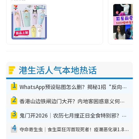
港生活人气本地热话
1
WhatsApp预设贴图怎么删？揭秘1招“反向操作”还原简洁界面 附3步实测教程
2
香港山边铁闸边门大开？内地客困惑意义何在！网友神回复：这种叫法理性防御
3
鬼门开2026｜农历七月撞正日全食特别邪？专家警告切忌做一事！揭4大禁忌+2招保平安
4
夺命寄生虫｜食生菜狂泻首现死者！疫潮恶化录1.8万宗病例 揭洗菜3大谬误