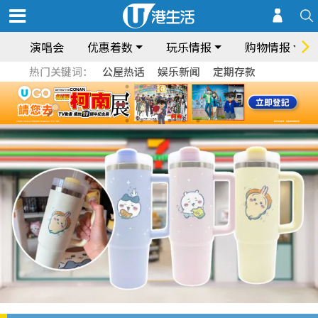
演唱会
优惠着数
玩乐情报
购物情报
热门关键词：
公屋热话
娱乐新闻
定期存款