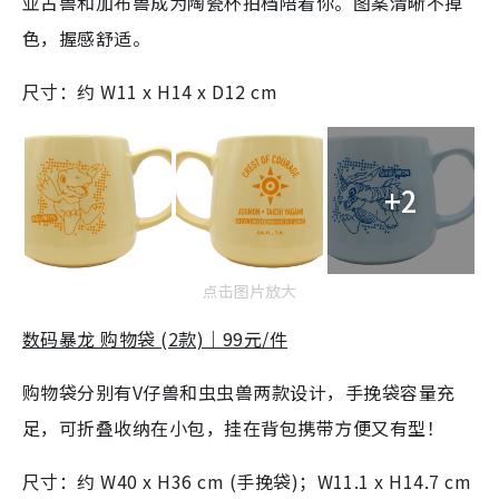
亚古兽和加布兽成为陶瓷杯拍档陪着你。图案清晰不掉
色，握感舒适。
尺寸：约 W11 x H14 x D12 cm
+2
点击图片放大
数码暴龙 购物袋 (2款)｜99元/件
购物袋分别有V仔兽和虫虫兽两款设计，手挽袋容量充
足，可折叠收纳在小包，挂在背包携带方便又有型！
尺寸：约 W40 x H36 cm (手挽袋)；W11.1 x H14.7 cm