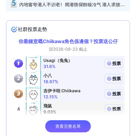
5
内地客夸港人不识老！揭港铁保鲜级冷气 港人求放过：别投诉