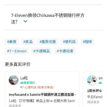
7-Eleven换领Chiikawa不锈钢随行杯方
法？
美食
家品
著数优惠
便利店
咖啡
7－Eleven
卡通精品
卡通动漫
更多真实评价
La粒
smit
著數報料
美
7-11便利店 (旺角文華店)
1款水杯G- d
mofusand x Sanrio不鏽鋼杯連立體造型蓋🥤
平日Fans街
La粒: 【7仔預購】新品上架📣 近期大熱 Sanrio 不鏽鋼杯連立體造型蓋🥤 依家
阅读更多
阅读更多