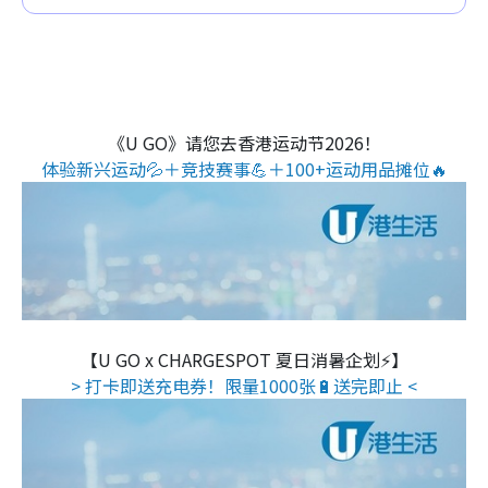
《U GO》请您去香港运动节2026！
体验新兴运动💦＋竞技赛事💪＋100+运动用品摊位🔥
【U GO x CHARGESPOT 夏日消暑企划⚡】
> 打卡即送充电券！限量1000张🔋送完即止 <