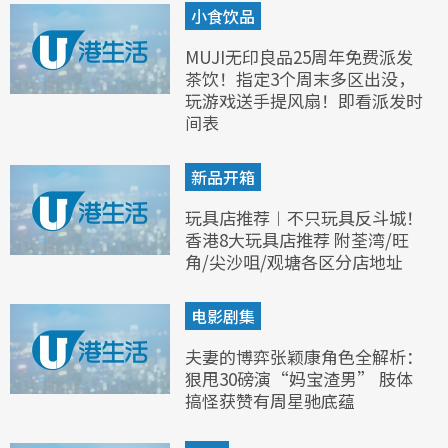
小食饮品
MUJI无印良品25周年免费派发
茶饮！指定3个周末多区出没，
玩游戏送手提风扇！即看派发时
间表
新品开箱
玩具店推荐︱不只玩具反斗城！
香港8大玩具店推荐 附荃湾/旺
角/尖沙咀/观塘各区分店地址
电影剧集
夫妻的博弈张颖康角色全解析：
狠甩30磅演“妈宝渣男” 肢体
搞怪获赞有周星驰底蕴