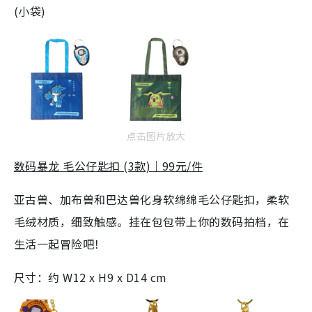
(小袋)
点击图片放大
数码暴龙 毛公仔匙扣 (3款)｜99元/件
亚古兽、加布兽和巴达兽化身软绵绵毛公仔匙扣，柔软
毛绒材质，细致触感。挂在包包带上你的数码拍档，在
生活一起冒险吧！
尺寸：约 W12 x H9 x D14 cm