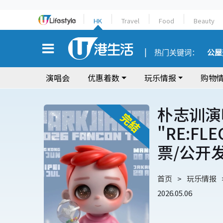
HK
Travel
Food
Beauty
热门关键词：
公屋
演唱会
优惠着数
玩乐情报
购物
朴志训演唱会
"RE:F
票/公开
首页
玩乐情报
2026.05.06