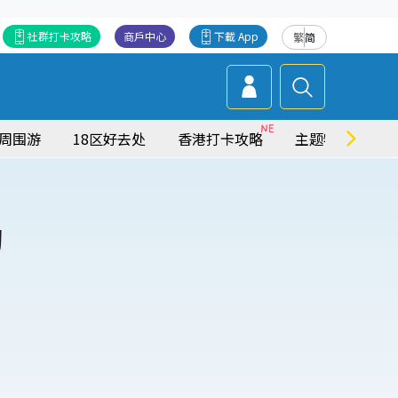
社群打卡攻略
商戶中心
下載 App
繁
简
周围游
18区好去处
香港打卡攻略
主题特集
购