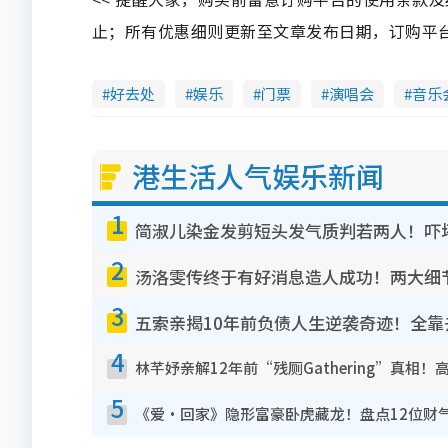
止；所有优惠细则更新至文章发布日期，订购平台及餐厅
好去处
娱乐
门票
演唱会
音乐
港生活人气娱乐新闻
1
简淑儿染金发剪短头发气质判若两人！吓
2
汤洛雯传终于有好消息造人成功！两大细
3
五索亲揭10年前负债人生逆袭奇迹！全
4
林芊妤亲解12年前“残厕Gathering”真相
5
《爱·回家》隐形富豪卧虎藏龙！盘点12位财