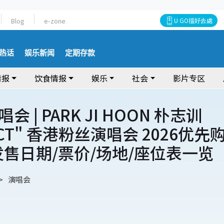
Blog
e-zone
U GO搵好去處
热话
娱乐新闻
定期存款
情报
饮食情报
娱乐
社会
影片专区
 | PARK JI HOON 朴志训
LECT" 香港粉丝演唱会 2026优先
发售日期/票价/场地/座位表一览
演唱会