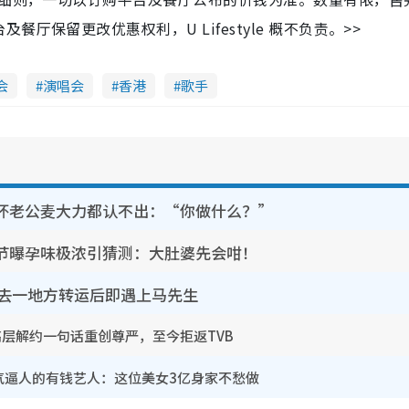
保留更改优惠权利，U Lifestyle 概不负责。>>
会
演唱会
香港
歌手
坏老公麦大力都认不出：“你做什么？”
节曝孕味极浓引猜测：大肚婆先会咁！
靠去一地方转运后即遇上马先生
！高层解约一句话重创尊严，至今拒返TVB
气逼人的有钱艺人：这位美女3亿身家不愁做