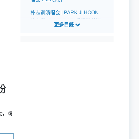
朴志训演唱会 | PARK JI HOON
朴志训 "RE:FLECT" 香港粉丝演
唱会 2026预测歌单
粉
动，粉