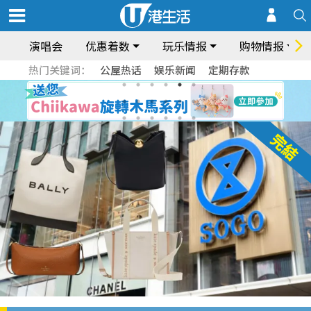
演唱会
优惠着数
玩乐情报
购物情报
热门关键词：
公屋热话
娱乐新闻
定期存款