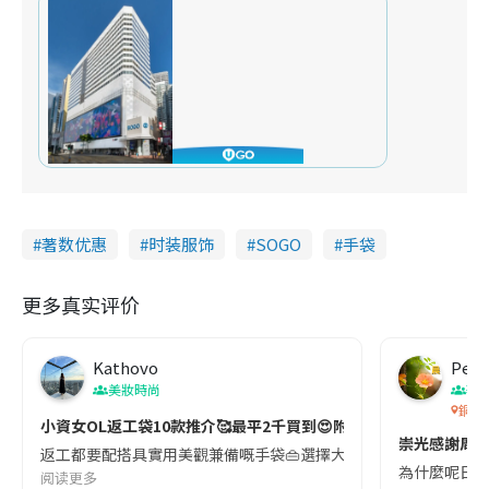
著数优惠
时装服饰
SOGO
手袋
更多真实评价
Kathovo
Pete
美妝時尚
著
銅鑼
小資女OL返工袋10款推介🥰最平2千買到😍附價錢👀
崇光感謝周年慶
返工都要配搭具實用美觀兼備嘅手袋👜選擇大容量､能搭配不同上班裝束嘅手袋,既
為什麼呢日崇
阅读更多