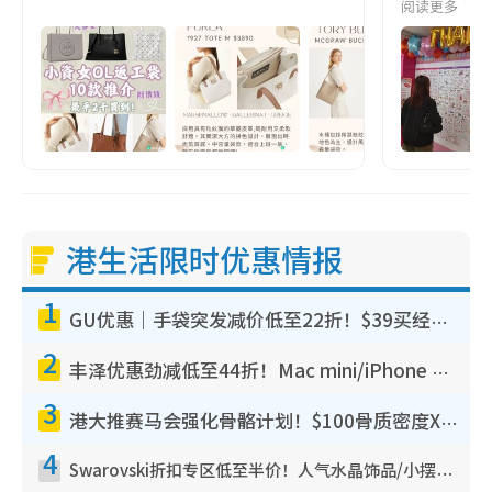
阅读更多
港生活限时优惠情报
1
GU优惠｜手袋突发减价低至22折！$39买经典波士顿包/饺子包！饰物同步减价$29起！
2
丰泽优惠劲减低至44折！Mac mini/iPhone 17 Pro大减价！厨房家电$220起
3
港大推赛马会强化骨骼计划！$100骨质密度X光检查 完成免费运动训练送超市礼券！附参加资格
4
Swarovski折扣专区低至半价！人气水晶饰品/小摆设$138起！迪士尼款/水晶高跟鞋都有优惠