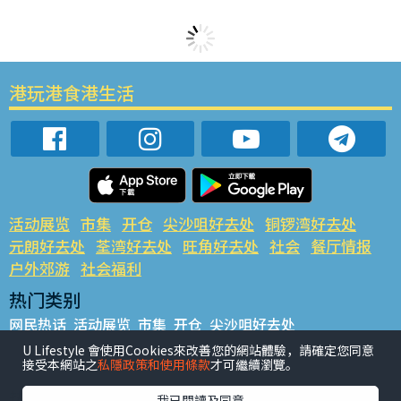
港玩港食港生活
活动展览
市集
开仓
尖沙咀好去处
铜锣湾好去处
元朗好去处
荃湾好去处
旺角好去处
社会
餐厅情报
户外郊游
社会福利
热门类别
网民热话
活动展览
市集
开仓
尖沙咀好去处
铜锣湾好去处
元朗好去处
荃湾好去处
旺角好去处
社会
U Lifestyle 會使用Cookies來改善您的網站體驗，請確定您同意
接受本網站之
私隱政策和使用條款
才可繼續瀏覽。
餐厅情报
户外郊游
热门标签
我已閱讀及同意