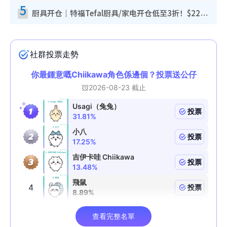
5
厨具开仓｜特福Tefal厨具/家电开仓低至3折！$220起买平底锅/炒锅/汤锅！电饭煲/吸尘器/挂烫机$418起