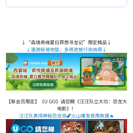
↓“森境奇缘夏日异想寻龙记”限定精品↓
↓漫游秘境地垫、多用途旅行收纳袋↓
【新会员限定】《U GO》请您睇《汪汪队立大功：恐龙大
电影》！
汪汪队勇闯神秘恐龙岛🦖火山爆发极限救援🔥