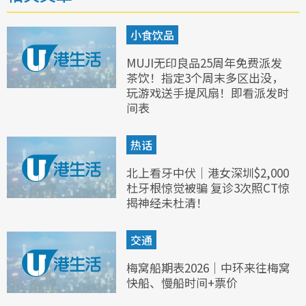
小食饮品
MUJI无印良品25周年免费派发
茶饮！指定3个周末多区出没，
玩游戏送手提风扇！即看派发时
间表
热话
北上看牙中伏｜港女深圳$2,000
杜牙根惊觉被骗 复诊3次照CT惊
揭神经未杜清！
交通
梅窝船期表2026｜中环来往梅窝
快船、慢船时间+票价