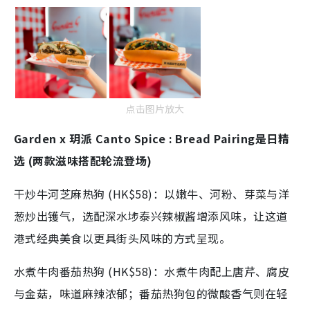
点击图片放大
Garden x 玥派 Canto Spice : Bread Pairing是日精
选 (两款滋味搭配轮流登场)
干炒牛河芝麻热狗 (HK$58)：以嫩牛、河粉、芽菜与洋
葱炒出镬气，选配深水埗泰兴辣椒酱增添风味，让这道
港式经典美食以更具街头风味的方式呈现。
水煮牛肉番茄热狗 (HK$58)：水煮牛肉配上唐芹、腐皮
与金菇，味道麻辣浓郁；番茄热狗包的微酸香气则在轻