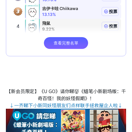
【新会员限定】《U GO》请你睇👹《蜡笔小新剧场版：千
奇百怪！我的妖怪假期》！
↓一齐睇下小新同妖怪朋友们点样联手拯救屋企人啦↓