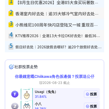
1
【8月生日优惠2026】全港85大食买玩著数攻略 自助餐/火锅放题同行免费＋诚品/DONKI送现金券
2
香港室内好去处︱逾35大够冷气室内好去处推荐 室内活动免费避雨无惧下雨
3
小熊维尼100周年快闪店登陆又一城 重现百亩森林经典场景／独家限定盲盒登场／专属DIY香水
4
KTV推荐2026︱全港13大卡拉OK好去处！最低36元起 日语歌都有！(附地址+收费详情)
5
假日好去处︱2026放假去哪好？逾20个放假好去处郊外/秘境 休闲半日或一日游