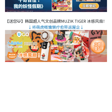
【送您🐯】韩国超人气文创品牌MUZIK TIGER 冰感风扇！
↓将萌虎嘅慵懒疗愈带返屋企↓