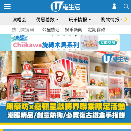
演唱会
优惠着数
玩乐情报
购物情报
热门关键词：
公屋热话
娱乐新闻
定期存款