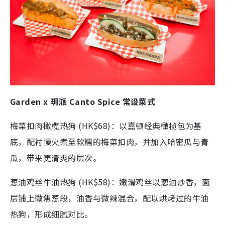
Garden x 玥派 Canto Spice 常设菜式
梅菜扣肉橄榄热狗 (HK$68)：以嘉顿经典橄榄包为基
底，配衬慢火煮至软糯的梅菜扣肉，并加入哈密瓜与青
瓜，带来更清爽的层次。
葱油鸡丝牛油热狗 (HK$58)：嫩滑鸡丝以葱油炒香，面
层铺上微焦葱段，油香与微辣混合，配以烘烤过的牛油
热狗，形成细腻对比。