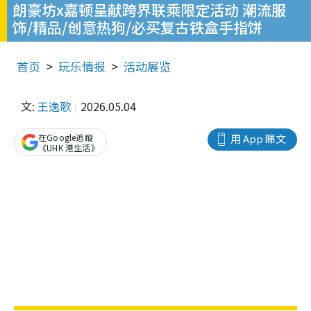
朗豪坊x嘉顿呈献跨界联乘限定活动 潮流服
饰/精品/创意热狗/必买复古铁盒手指饼
首页
玩乐情报
活动展览
文:
王逸歌
2026.05.04
在Google追蹤
用 App 睇文
《UHK 港生活》