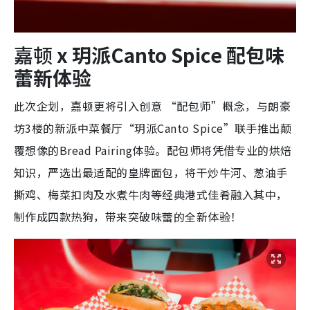
嘉顿
x 玥派Canto Spice 配包味
蕾新体验
此次企划，嘉顿更将引入创意 “配包师”概念，与朗豪
坊3楼的新派中菜餐厅“玥派Canto Spice”联手推出颠
覆想像的Bread Pairing体验。配包师将凭借专业的烘焙
知识，严选出最适配的皇牌面包，将干炒牛河、葱油手
撕鸡、梅菜扣肉及水煮牛肉等经典港式佳肴融入其中，
制作成四款热狗，带来突破味蕾的全新体验！