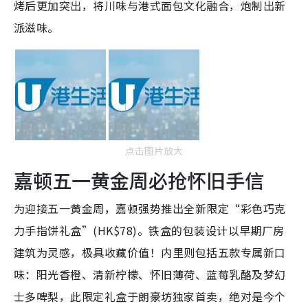
烤后更加突出，将川味与港式面包文化融合，炮制出新
派滋味。
点击图片放大
嘉顿五一黄金周必抢怀旧手信
为迎接五一黄金周，嘉顿强势推出全新限定“彩色巧克
力手指饼礼盒”(HK$78)。铁盒的包装设计以早期厂房
建筑为灵感，极具收藏价值！内里则包括五款专属新口
味：阳光香橙、清新柠檬、怀旧薄荷、蓝莓乳酪及梦幻
士多啤梨，此限定礼盒于朗豪坊独家首卖，绝对是今个