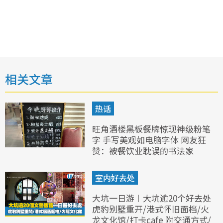
相关文章
热话
旺角酒楼黑板餐牌惊现神级粉笔
字 手写美观如电脑字体 网友狂
赞：被餐饮业耽误的书法家
室内好去处
大坑一日游︱大坑逾20个好去处
虎豹别墅重开/港式怀旧面档/火
龙文化馆/打卡cafe 附交通方式/