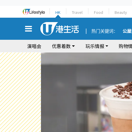
HK
Travel
Food
Beauty
热门关键词：
公屋
演唱会
优惠着数
玩乐情报
购物