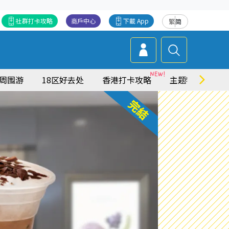
社群打卡攻略
商戶中心
下載 App
繁
简
周围游
18区好去处
香港打卡攻略
主题特集