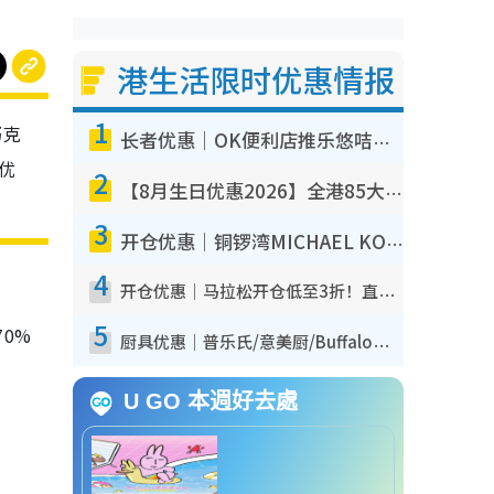
港生活限时优惠情报
1
巧克
长者优惠｜OK便利店推乐悠咭优惠！买面包/牛奶/保健品拍卡即减
优
2
【8月生日优惠2026】全港85大食买玩著数攻略 自助餐/火锅放题同行免费＋诚品/DONKI送现金券
3
开仓优惠｜铜锣湾MICHAEL KORS开仓低至17折！直击$500起买手袋/钱包/鞋款 必买经典Jet Set系列
4
开仓优惠｜马拉松开仓低至3折！直击$99起买adidas／New Balance／Puma鞋款 STANLEY保温杯劈价至$119起
5
0%
厨具优惠｜普乐氏/意美厨/Buffalo厨具低至3折！$89起买煎锅/炒锅/个人锅 同场小家电激减至$99起
U GO 本週好去處