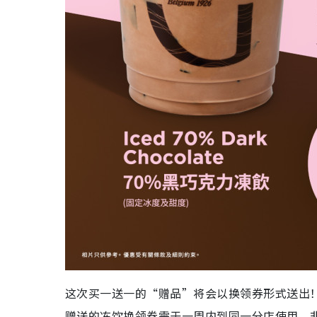
这次买一送一的“赠品”将会以换领券形式送出
赠送的冻饮换领券需于一周内到同一分店使用，