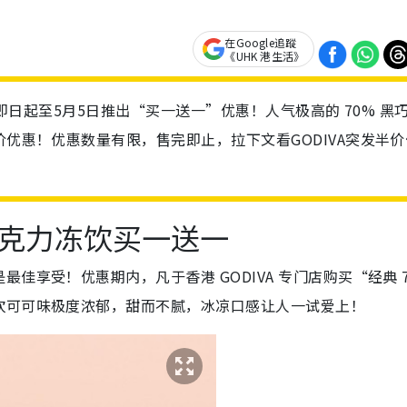
在Google追蹤
《UHK 港生活》
A即日起至5月5日推出“买一送一”优惠！人气极高的 70% 黑
价优惠！优惠数量有限，售完即止，拉下文看GODIVA突发半价
黑巧克力冻饮买一送一
佳享受！优惠期内，凡于香港 GODIVA 专门店购买“经典 7
饮可可味极度浓郁，甜而不腻，冰凉口感让人一试爱上！