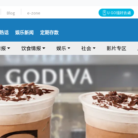
Blog
e-zone
U GO搵好去處
热话
娱乐新闻
定期存款
情报
饮食情报
娱乐
社会
影片专区