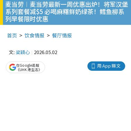
麦当劳︱麦当劳最新一周优惠出炉！将军汉堡
系列套餐减$5 必喝麻糬鲜奶绿茶！鳕鱼柳系
列早餐限时优惠
首页
饮食情报
餐厅情报
文:
梁穎心
2026.05.02
在Google追蹤
用 App 睇文
《UHK 港生活》