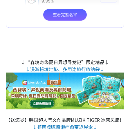
↓“森境奇缘夏日异想寻龙记”限定精品↓
↓漫游秘境地垫、多用途旅行收纳袋↓
【送您🐯】韩国超人气文创品牌MUZIK TIGER 冰感风扇！
↓将萌虎嘅慵懒疗愈带返屋企↓