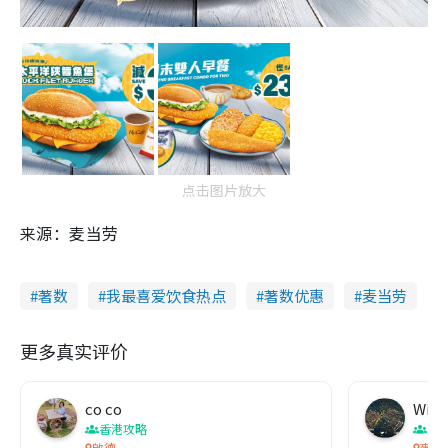
点击图片放大
来源：麦当劳
著数
我最喜爱饮食热点
著数优惠
麦当劳
更多真实评价
co co
Wing
香港攻略
香
啟德
麥當