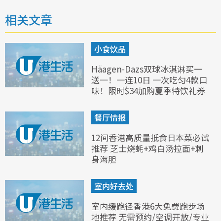
相关文章
小食饮品
Häagen-Dazs双球冰淇淋买一
送一！一连10日 一次吃匀4款口
味！限时$34加购夏季特饮礼券
餐厅情报
12间香港高质量抵食日本菜必试
推荐 芝士烧蚝+鸡白汤拉面+刺
身海胆
室内好去处
室内缓跑径香港6大免费跑步场
地推荐 无需预约/空调开放/专业