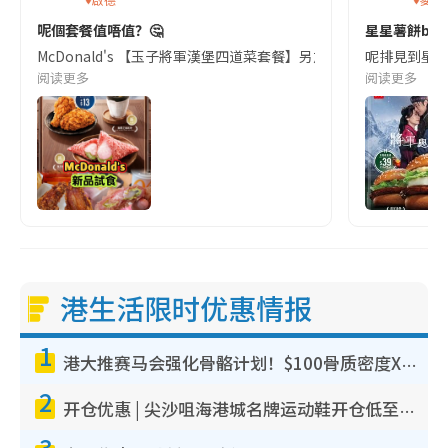
呢個套餐值唔值？🤔
星星薯餅bye
McDonald's 【玉子將軍漢堡四道菜套餐】另加13蚊換兩件雞翼 
呢排見到星星薯
阅读更多
阅读更多
港生活限时优惠情报
1
港大推赛马会强化骨骼计划！$100骨质密度X光检查 完成免费运动训练送超市礼券！附参加资格
2
开仓优惠 | 尖沙咀海港城名牌运动鞋开仓低至1折！On鞋$899起/Joy&Peace鞋履$98起
3