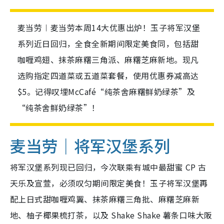
麦当劳︱麦当劳本周14大优惠出炉！玉子将军汉堡
系列近日回归，全食全新期间限定美食同，包括甜
咖喱鸡翅、抹茶麻糬三角派、麻糬芝麻新地。现凡
选购指定四道菜或五道菜套餐，使用优惠券减高达
$5。记得叹埋McCafé“纯茶舍麻糬鲜奶绿茶”及
“纯茶舍鲜奶绿茶”！
麦当劳｜将军汉堡系列
将军汉堡系列现已回归，
今次联乘有城中最甜蜜 CP 古
天乐及宣萱，必须叹匀期间限定美食！玉子将军汉堡再
配上日式甜咖喱鸡翼、抹茶麻糬三角批、麻糬芝麻新
地、柚子椰果梳打茶，以及 Shake Shake 薯条口味大阪