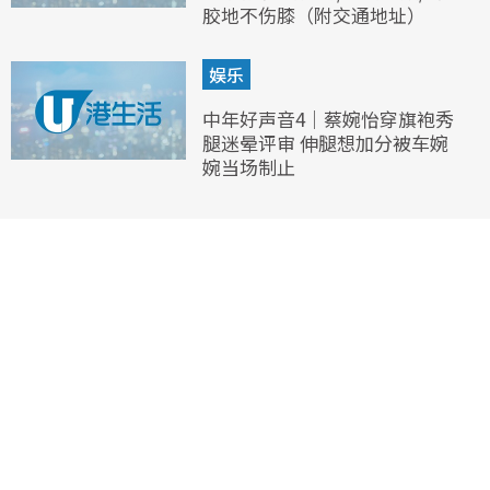
胶地不伤膝（附交通地址）
娱乐
中年好声音4｜蔡婉怡穿旗袍秀
腿迷晕评审 伸腿想加分被车婉
婉当场制止