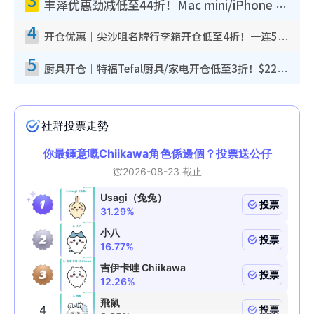
丰泽优惠劲减低至44折！Mac mini/iPhone 17 Pro大减价！厨房家电$220起
4
开仓优惠｜尖沙咀名牌行李箱开仓低至4折！一连5日 American Tourister/ace./Hallmark $200起
5
厨具开仓｜特福Tefal厨具/家电开仓低至3折！$220起买平底锅/炒锅/汤锅！电饭煲/吸尘器/挂烫机$418起