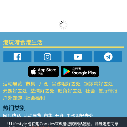
港玩港食港生活
活动展览
市集
开仓
尖沙咀好去处
铜锣湾好去处
元朗好去处
荃湾好去处
旺角好去处
社会
餐厅情报
户外郊游
社会福利
热门类别
网民热话
活动展览
市集
开仓
尖沙咀好去处
铜锣湾好去处
元朗好去处
荃湾好去处
旺角好去处
社会
U Lifestyle 會使用Cookies來改善您的網站體驗，請確定您同意