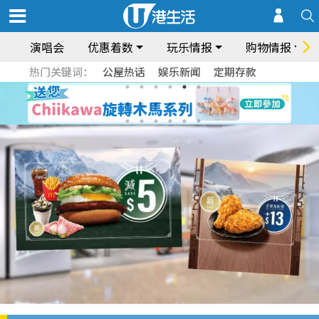
演唱会
优惠着数
玩乐情报
购物情报
热门关键词：
公屋热话
娱乐新闻
定期存款