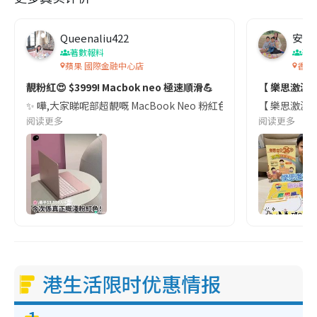
Queenaliu422
安妮
著數報料
著
蘋果 國際金融中心店
香港
靚粉紅😍 $3999! Macbok neo 極速順滑💪
【 樂思激減網
✨ 嘩,大家睇呢部超靚嘅 MacBook Neo 粉紅色!只需 $39
【 樂思激減網上
阅读更多
阅读更多
港生活限时优惠情报