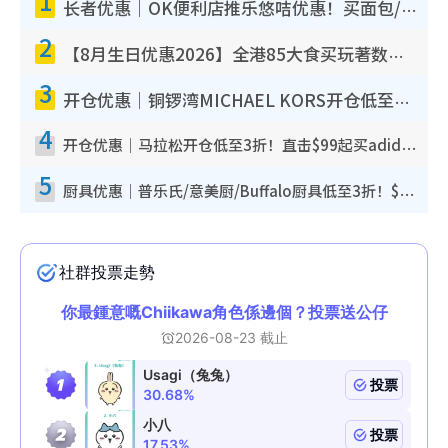
1
长者优惠｜OK便利店推乐悠咭优惠！买面包/牛奶/保健品拍卡即减
2
【8月生日优惠2026】全港85大食买玩著数攻略 自助餐/火锅放题同行免费＋诚品/DONKI送现金券
3
开仓优惠｜铜锣湾MICHAEL KORS开仓低至17折！直击$500起买手袋/钱包/鞋款 必买经典Jet Set系列
4
开仓优惠｜马拉松开仓低至3折！直击$99起买adidas／New Balance／Puma鞋款 STANLEY保温杯劈价至$119起
5
厨具优惠｜普乐氏/意美厨/Buffalo厨具低至3折！$89起买煎锅/炒锅/个人锅 同场小家电激减至$99起