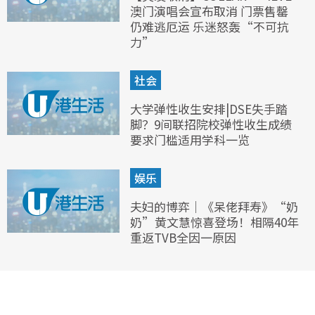
澳门演唱会宣布取消 门票售罄
仍难逃厄运 乐迷怒轰“不可抗
力”
社会
大学弹性收生安排|DSE失手踏
脚？9间联招院校弹性收生成绩
要求门槛适用学科一览
娱乐
夫妇的博弈｜《呆佬拜寿》“奶
奶”黄文慧惊喜登场！相隔40年
重返TVB全因一原因