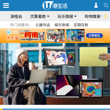
演唱会
优惠着数
玩乐情报
购物情报
热门关键词：
公屋热话
娱乐新闻
定期存款