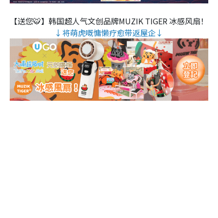
【送您🐯】韩国超人气文创品牌MUZIK TIGER 冰感风扇！
↓将萌虎嘅慵懒疗愈带返屋企↓