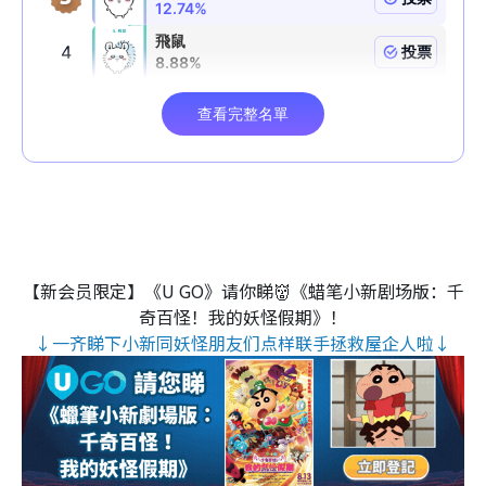
【新会员限定】《U GO》请你睇👹《蜡笔小新剧场版：千
奇百怪！我的妖怪假期》！
↓一齐睇下小新同妖怪朋友们点样联手拯救屋企人啦↓