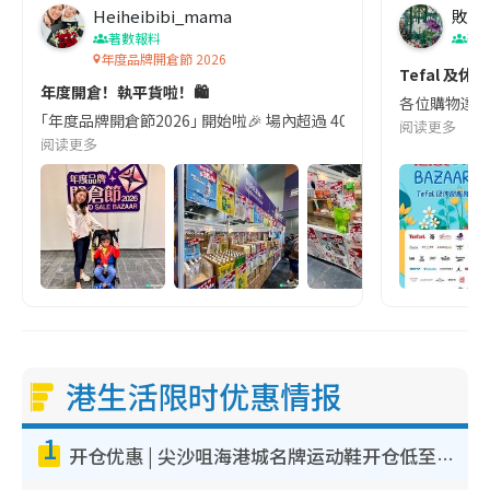
Heiheibibi_mama
敗家
著數報料
著
年度品牌開倉節 2026
Tefal 及
年度開倉！執平貨啦！🛍️
各位購物達人注意
｢年度品牌開倉節2026｣ 開始啦🎉 場內超過 400 個展檔,多款高性價
阅读更多
阅读更多
港生活限时优惠情报
1
开仓优惠 | 尖沙咀海港城名牌运动鞋开仓低至1折！On鞋$899起/Joy&Peace鞋履$98起