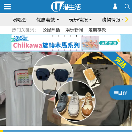
演唱会
优惠着数
玩乐情报
购物情报
热门关键词：
公屋热话
娱乐新闻
定期存款
目錄