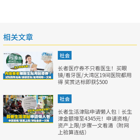
相关文章
社会
长者医疗券不只看医生！买眼
镜/看牙医/大湾区19间医院都用
得 奖赏达标即获$500
社会
长者生活津贴申请懒人包︱长生
津金额增至4345元！申请资格/
资产上限/步骤一文看清（附网
上验算连结）