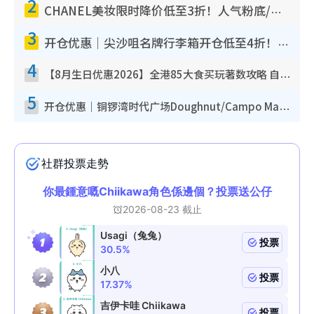
2
CHANEL美妆限时降价低至3折！人气粉底/唇膏/精华液低至$275！COCO香水都有平
3
开仓优惠｜尖沙咀名牌行李箱开仓低至4折！一连5日 American Tourister/ace./Hallmark $200起
4
【8月生日优惠2026】全港85大食买玩著数攻略 自助餐/火锅放题同行免费＋诚品/DONKI送现金券
5
开仓优惠｜铜锣湾时代广场Doughnut/Campo Marzio开仓低至1折！背囊、书包、手袋劈价$200起