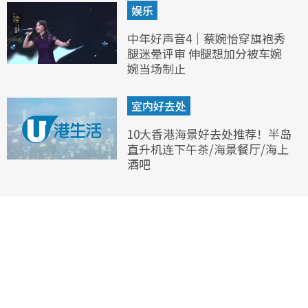
娱乐
中年好声音4｜蔡婉怡穿旗袍秀
腿迷晕评审 伸腿想加分被车婉
婉当场制止
室内好去处
10大香港海景好去处推荐！半岛
直升机连下午茶/海景餐厅/海上
酒吧