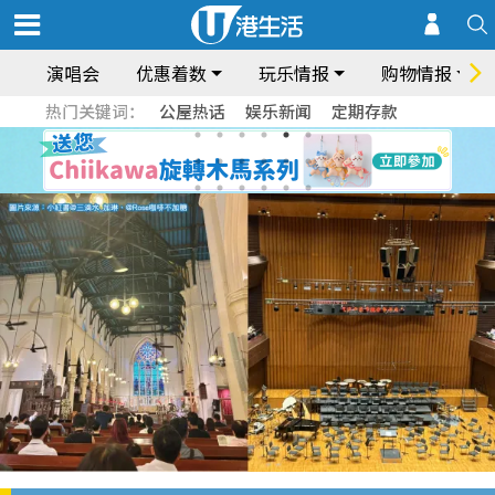
演唱会
优惠着数
玩乐情报
购物情报
热门关键词：
公屋热话
娱乐新闻
定期存款