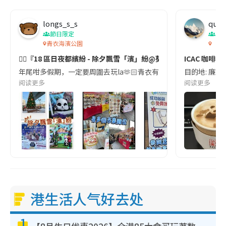
longs_s_s
quin
節日限定
香
青衣海濱公園
「一
👉🏻『18 區日夜都繽紛 - 除夕飄雪「濱」紛@葵青』👈🏻
ICAC 咖啡
年尾咁多假期，一定要周圍去玩la🫶🏻青衣有一個為期三日全城免費入場嘅冬日體驗❄
目的地: 廉政
阅读更多
阅读更多
港生活人气好去处
1