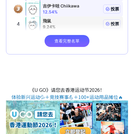
《U GO》请您去香港运动节2026！
体验新兴运动💦＋竞技赛事💪＋100+运动用品摊位🔥