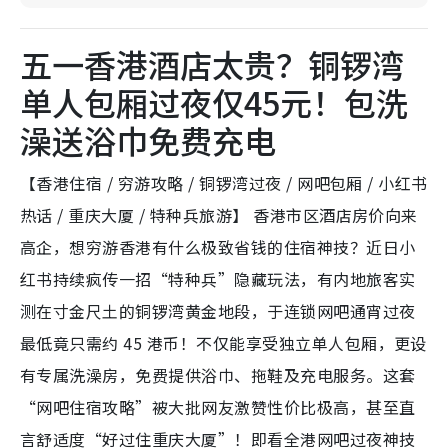
五一香港酒店太贵？铜锣湾
单人包厢过夜仅45元！包洗
澡送浴巾免费充电
【香港住宿 / 穷游攻略 / 铜锣湾过夜 / 网吧包厢 / 小红书
热话 / 重庆大厦 / 特种兵旅游】 香港市区酒店房价向来
高企，想穷游香港有什么极致省钱的住宿神技？近日小
红书持续疯传一招“特种兵”隐藏玩法，有内地旅客实
测在寸金尺土的铜锣湾黄金地段，于连锁网吧通宵过夜
最低竟只需约 45 港币！不仅能享受独立单人包厢，更设
有专属洗澡房，免费提供浴巾、拖鞋及充电服务。这套
“网吧住宿攻略”被大批网友激赞性价比极高，甚至直
言舒适度“好过住重庆大厦”！即看全港网吧过夜神技