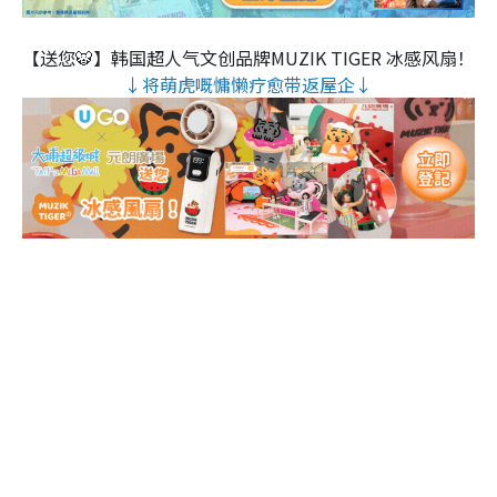
【送您🐯】韩国超人气文创品牌MUZIK TIGER 冰感风扇！
↓将萌虎嘅慵懒疗愈带返屋企↓