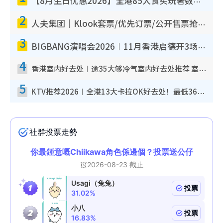
【8月生日优惠2026】全港85大食买玩著数攻略 自助餐/火锅放题同行免费＋诚品/DONKI送现金券
2
人夫集团｜Klook套票/优先订票/公开售票抢票攻略！附票价.购票连结.场地座位表
3
BIGBANG演唱会2026︱11月香港启德开3场！实名制VIP申请、优先购票攻略
4
香港室内好去处︱逾35大够冷气室内好去处推荐 室内活动免费避雨无惧下雨
5
KTV推荐2026︱全港13大卡拉OK好去处！最低36元起 日语歌都有！(附地址+收费详情)