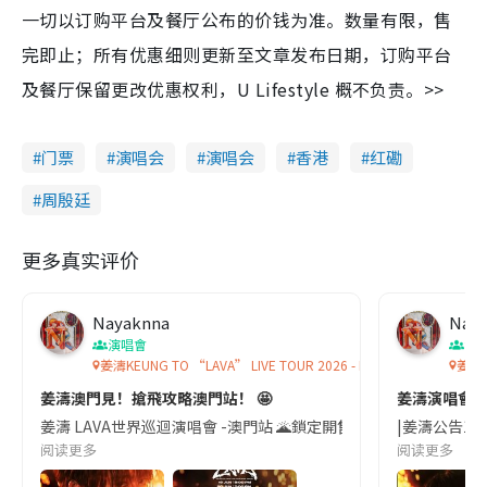
一切以订购平台及餐厅公布的价钱为准。数量有限，售
完即止；所有优惠细则更新至文章发布日期，订购平台
及餐厅保留更改优惠权利，U Lifestyle 概不负责。>>
门票
演唱会
演唱会
香港
红磡
周殷廷
更多真实评价
Nayaknna
Nay
演唱會
演
姜濤KEUNG TO “LAVA” LIVE TOUR 2026 - MACAU
姜濤演
姜濤澳門見！搶飛攻略澳門站！ 🤩
姜濤演唱會🔥
姜濤 LAVA世界巡迴演唱會 -澳門站 🌋鎖定開售時間|《LAVA》售票時間表正式出爐
|姜濤公告12月
阅读更多
阅读更多