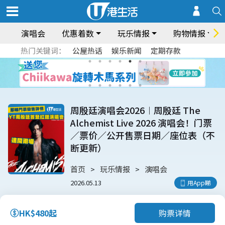
演唱会
优惠着数
玩乐情报
购物情报
热门关键词：
公屋热话
娱乐新闻
定期存款
周殷廷演唱会2026︱周殷廷 The
Alchemist Live 2026 演唱会！门票
／票价／公开售票日期／座位表（不
断更新）
首页
玩乐情报
演唱会
2026.05.13
用App睇
购票详情
HK$480起