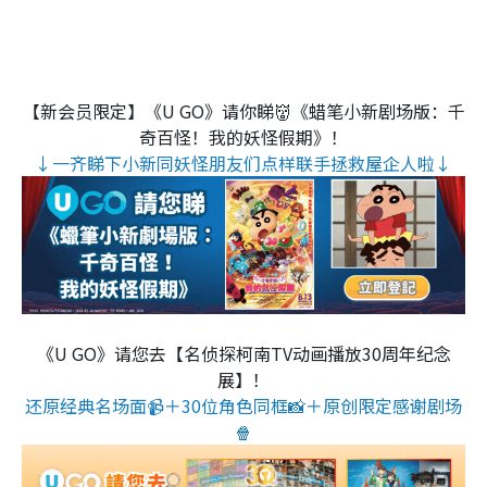
【新会员限定】《U GO》请你睇👹《蜡笔小新剧场版：千
奇百怪！我的妖怪假期》！
↓一齐睇下小新同妖怪朋友们点样联手拯救屋企人啦↓
《U GO》请您去【名侦探柯南TV动画播放30周年纪念
展】！
还原经典名场面📹＋30位角色同框📸＋原创限定感谢剧场
🍿