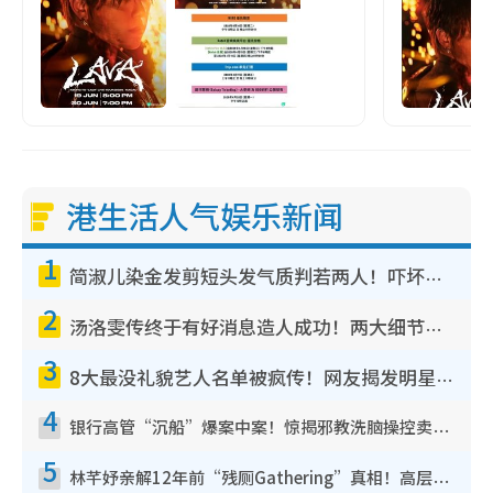
港生活人气娱乐新闻
1
简淑儿染金发剪短头发气质判若两人！吓坏老公麦大力都认不出：“你做什么？”
2
汤洛雯传终于有好消息造人成功！两大细节曝孕味极浓引猜测：大肚婆先会咁！
3
8大最没礼貌艺人名单被疯传！网友揭发明星真面目，一致数落这一位是无品天花板？
4
银行高管“沉船”爆案中案！惊揭邪教洗脑操控卖淫被吞600万，幕后黑手讲多错多
5
林芊妤亲解12年前“残厕Gathering”真相！高层解约一句话重创尊严，至今拒返TVB