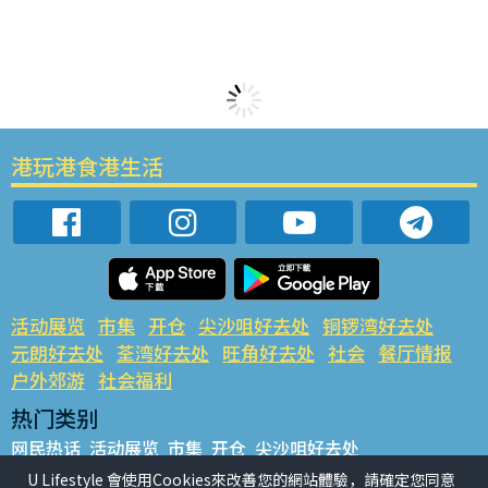
港玩港食港生活
活动展览
市集
开仓
尖沙咀好去处
铜锣湾好去处
元朗好去处
荃湾好去处
旺角好去处
社会
餐厅情报
户外郊游
社会福利
热门类别
网民热话
活动展览
市集
开仓
尖沙咀好去处
铜锣湾好去处
元朗好去处
荃湾好去处
旺角好去处
社会
U Lifestyle 會使用Cookies來改善您的網站體驗，請確定您同意