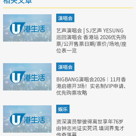
演唱会
艺声演唱会 | SJ艺声 YESUNG
巡回演唱会 香港站 2026优先购
票/公开售票日期/票价/场地/座
位表一览
演唱会
BIGBANG演唱会2026︱11月香
港启德开3场！实名制VIP申请、
优先购票攻略
娱乐
资深演员黎彼得离世享年76岁
由钟志光证实死讯 填词界鬼才
传奇落幕