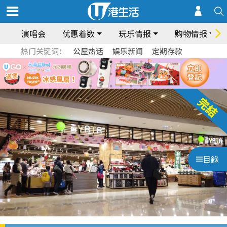
演唱会
优惠着数
玩乐情报
购物情报
热门关键词：
公屋热话
娱乐新闻
定期存款
目錄