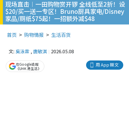
现场直击︱一田购物赏开锣 全线低至2折！设
$20/买一送一专区！Bruno厨具家电/Disney
家品/厕纸$75起！一招额外减$48
首页
购物情报
生活百货
文:
吳泳霖
,
唐敏淇
2026.05.08
在Google追蹤
用 App 睇文
《UHK 港生活》