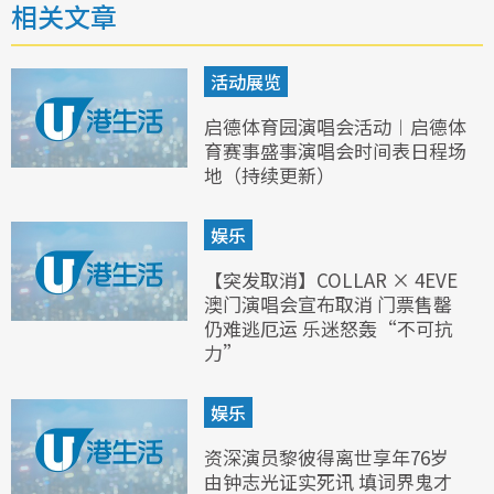
相关文章
活动展览
启德体育园演唱会活动︱启德体
育赛事盛事演唱会时间表日程场
地（持续更新）
娱乐
【突发取消】COLLAR × 4EVE
澳门演唱会宣布取消 门票售罄
仍难逃厄运 乐迷怒轰“不可抗
力”
娱乐
资深演员黎彼得离世享年76岁
由钟志光证实死讯 填词界鬼才