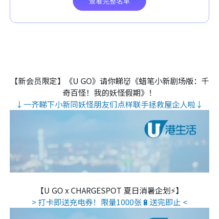
【新会员限定】《U GO》请你睇👹《蜡笔小新剧场版：千
奇百怪！我的妖怪假期》！
↓一齐睇下小新同妖怪朋友们点样联手拯救屋企人啦↓
【U GO x CHARGESPOT 夏日消暑企划⚡】
> 打卡即送充电券！限量1000张🔋送完即止 <