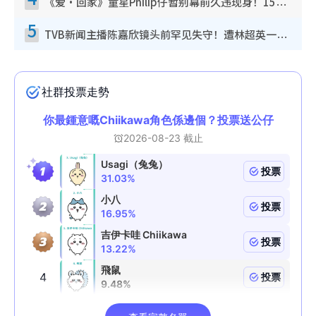
《爱·回家》童星Philip仔暂别幕前久违现身！15岁近况暴风成长长高变帅气少年
5
TVB新闻主播陈嘉欣镜头前罕见失守！遭林超英一句话突袭吓坏当场大笑