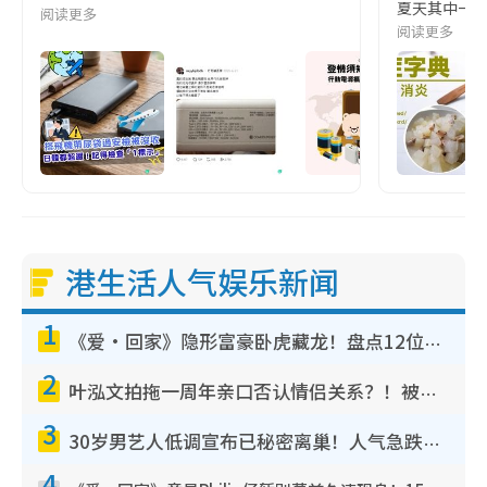
夏天其中一種時
阅读更多
阅读更多
港生活人气娱乐新闻
1
《爱·回家》隐形富豪卧虎藏龙！盘点12位财气逼人的有钱艺人：这位美女3亿身家不愁做
2
叶泓文拍拖一周年亲口否认情侣关系？！被质疑感情造假竟称GM“普通同事”
3
30岁男艺人低调宣布已秘密离巢！人气急跌变失踪人口：“这几年过得并不容易”
4