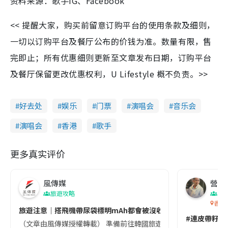
资料来源：歌手IG、Facebook
<< 提醒大家，购买前留意订购平台的使用条款及细则，
一切以订购平台及餐厅公布的价钱为准。数量有限，售
完即止；所有优惠细则更新至文章发布日期，订购平台
及餐厅保留更改优惠权利，U Lifestyle 概不负责。>>
好去处
娱乐
门票
演唱会
音乐会
演唱会
香港
歌手
更多真实评价
風傳媒
營養教
旅遊攻略
生
香港
旅遊注意｜搭飛機帶尿袋標明mAh都會被沒收😱出發前切記檢查「1
#連皮帶籽都
（文章由風傳媒授權轉載） 準備前往韓國旅遊的民眾，近期要特別留