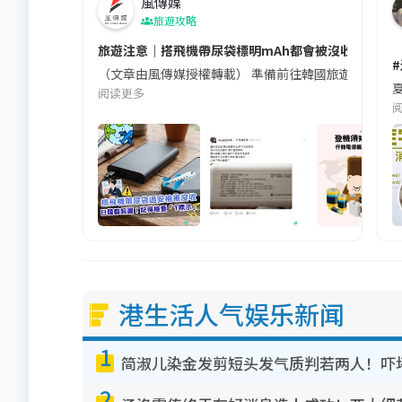
風傳媒
旅遊攻略
旅遊注意｜搭飛機帶尿袋標明mAh都會被沒收😱出發前
（文章由風傳媒授權轉載） 準備前往韓國旅遊的民眾，
夏
阅读更多
港生活人气娱乐新闻
1
简淑儿染金发剪短头发气质判若两人！吓
2