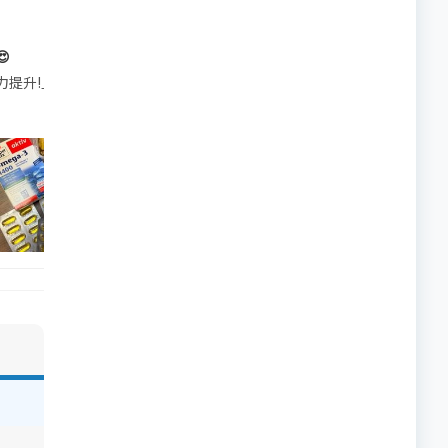

帶的行動電源機身已標示「10000mAh」，卻仍被要求當場丟棄，讓他
注力提升!｣ 長時間對住電腦､剪片寫稿,成日覺得眼睛乾澀､腦袋好似｢斷線｣｡試咗
好多鮮為人知嘅好處：減肥、消水腫、降血脂、美白養顏👇 冬瓜5大功效✨ 1️⃣ 利尿