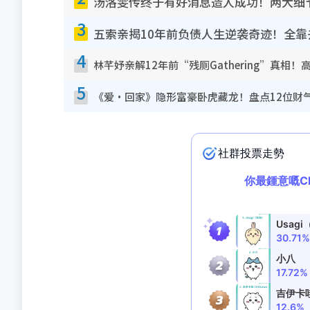
汤洛雯传终于有好消息造人成功！两大细
3
五索亲揭10年前负债人生逆袭奇迹！全
4
林芊妤亲解12年前“残厕Gathering”真相
5
《爱·回家》隐形富豪卧虎藏龙！盘点12位财