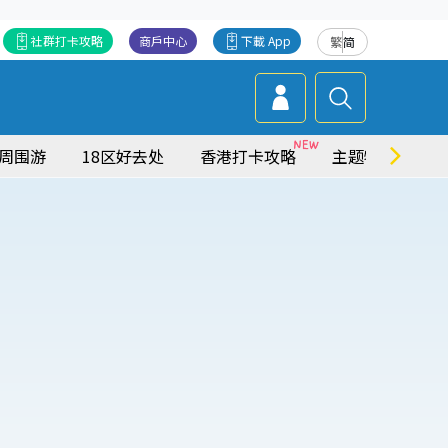
社群打卡攻略
商戶中心
下載 App
繁
简
周围游
18区好去处
香港打卡攻略
主题特集