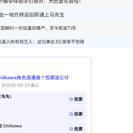
节曝孕味极浓引猜测：大肚婆先会咁！
靠去一地方转运后即遇上马先生
！高层解约一句话重创尊严，至今拒返TVB
气逼人的有钱艺人：这位美女3亿身家不愁做