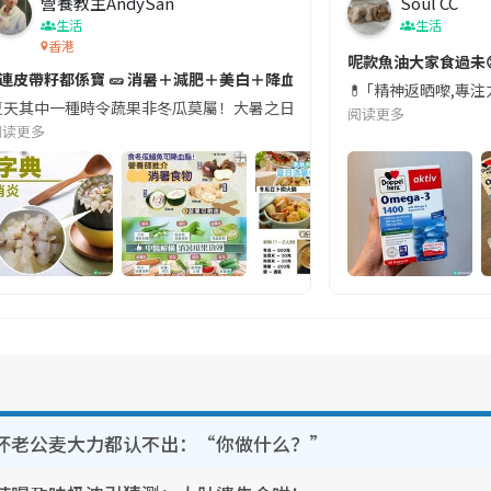
營養教主AndySan
Soul CC
生活
生活
香港
切記檢查「1標示」🚨
呢款魚油大家食過未
#連皮帶籽都係寶 🥒 消暑＋減肥＋美白＋降血脂
近期要特別留意隨身行李中的行動電源。一名旅客日前在機場安檢時，明明攜
💊 ｢精神返晒嚟,專
天其中一種時令蔬果非冬瓜莫屬！大暑之日，點都要飲碗冬瓜湯消暑解渴！除了解暑，冬瓜仲有
阅读更多
阅读更多
坏老公麦大力都认不出：“你做什么？”