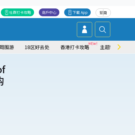
社群打卡攻略
商戶中心
下載 App
繁
简
周围游
18区好去处
香港打卡攻略
主题特集
of
购