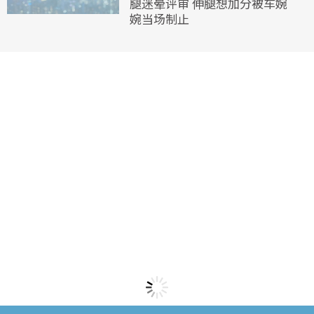
腿迷晕评审 伸腿想加分被车婉
婉当场制止