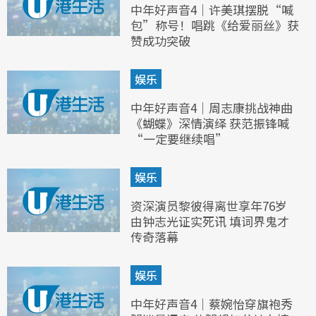
中年好声音4｜许美琪摆脱“喊
包”称号！唱跳《给爱丽丝》获
赞成功突破
娱乐
中年好声音4｜周志康挑战神曲
《蝴蝶》深情演绎 获范振锋喊
“一定要继续唱”
娱乐
资深演员黎彼得离世享年76岁
由钟志光证实死讯 填词界鬼才
传奇落幕
娱乐
中年好声音4｜蔡婉怡穿旗袍秀