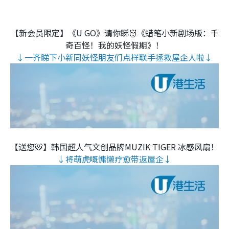
【新会员限定】《U GO》请你睇👹《蜡笔小新剧场版：千
奇百怪！我的妖怪假期》！
↓一齐睇下小新同妖怪朋友们点样联手拯救屋企人啦↓
【送您🐯】韩国超人气文创品牌MUZIK TIGER 冰感风扇！
↓将萌虎嘅慵懒疗愈带返屋企↓