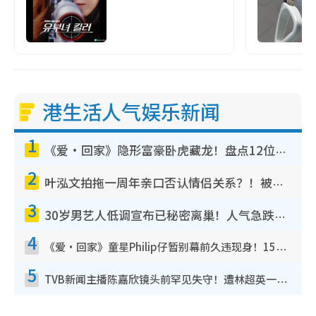
港生活人气娱乐新闻
1
《爱·回家》隐形富豪卧虎藏龙！盘点12位财气逼人的有钱艺人：这位美女3亿身家不愁做
2
叶泓文拍拖一周年亲口否认情侣关系？！被质疑感情造假竟称GM“普通同事”
3
30岁男艺人低调宣布已秘密离巢！人气急跌变失踪人口：“这几年过得并不容易”
4
《爱·回家》童星Philip仔暂别幕前久违现身！15岁近况暴风成长长高变帅气少年
5
TVB新闻主播陈嘉欣镜头前罕见失守！遭林超英一句话突袭吓坏当场大笑