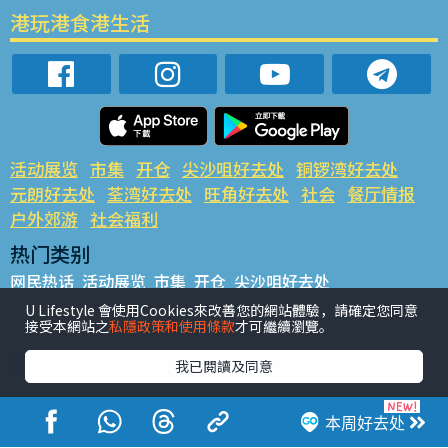
港玩港食港生活
活动展览
市集
开仓
尖沙咀好去处
铜锣湾好去处
元朗好去处
荃湾好去处
旺角好去处
社会
餐厅情报
户外郊游
社会福利
热门类别
网民热话
活动展览
市集
开仓
尖沙咀好去处
铜锣湾好去处
元朗好去处
荃湾好去处
旺角好去处
社会
U Lifestyle 會使用Cookies來改善您的網站體驗，請確定您同意
接受本網站之
私隱政策和使用條款
才可繼續瀏覽。
餐厅情报
户外郊游
热门标签
我已閱讀及同意
#UGO揾好去处
#人气活动推介
#美食社群热话
#亲子玩乐好去处
#ULifestyle应用程式
#限时抢
本周好去处
#UJetso礼物放送
#ULifestyle商户中心
#著数
#网络热话