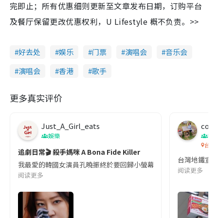
完即止；所有优惠细则更新至文章发布日期，订购平台
及餐厅保留更改优惠权利，U Lifestyle 概不负责。>>
好去处
娱乐
门票
演唱会
音乐会
演唱会
香港
歌手
更多真实评价
Just_A_Girl_eats
co c
娛樂
吹
台灣
追劇日常🎬 殺手媽咪 A Bona Fide Killer
台灣地鐵宣
我最愛的韓國女演員孔曉振終於要回歸小螢幕啦!這次的劇本改編自同名
阅读更多
阅读更多